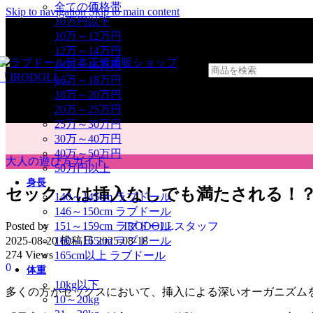
全ての価格帯
Skip to navigation
Skip to main content
10万円以下
10万～12万円
12万～14万円
14万～16万円
16万～18万円
18万～20万円
20万～25万円
25万～30万円
30万～40万円
40万～50万円
大人の遊び方ガイド
50万円以上
身長
セックスは挿入なしでも満たされる！
140～145cm ラブドール
146～150cm ラブドール
Posted by
IRODOLLスタッフ
151～159cm ラブドール
2025-08-20
投稿日 2025-08-18
160～165cm ラブドール
274 Views
165cm以上 ラブドール
0
体重
10kg以下
多くの方がセックスにおいて、挿入による深いオーガニズム
10～20kg