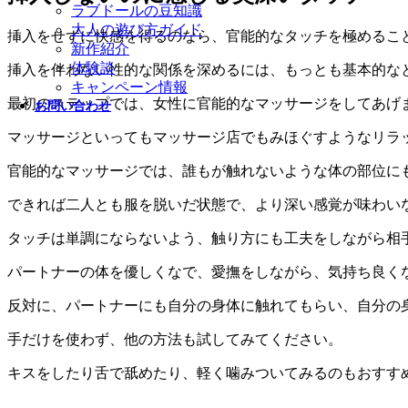
ラブドールの豆知識
大人の遊び方ガイド
挿入をせずに快感を得るのなら、官能的なタッチを極めるこ
新作紹介
体験談
挿入を伴わない性的な関係を深めるには、もっとも基本的な
キャンペーン情報
最初のステップでは、女性に官能的なマッサージをしてあげ
お問い合わせ
マッサージといってもマッサージ店でもみほぐすようなリラ
官能的なマッサージでは、誰もが触れないような体の部位に
できれば二人とも服を脱いだ状態で、より深い感覚が味わい
タッチは単調にならないよう、触り方にも工夫をしながら相
パートナーの体を優しくなで、愛撫をしながら、気持ち良く
反対に、パートナーにも自分の身体に触れてもらい、自分の
手だけを使わず、他の方法も試してみてください。
キスをしたり舌で舐めたり、軽く噛みついてみるのもおすす