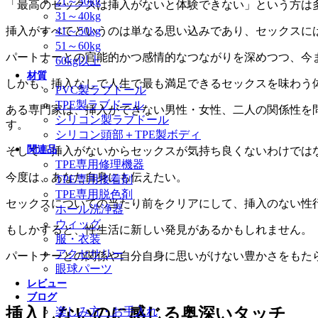
21～30kg
「最高のセックスは挿入がないと体験できない」という方は
31～40kg
41～50kg
挿入がすべてというのは単なる思い込みであり、セックスに
51～60kg
パートナーとの官能的かつ感情的なつながりを深めつつ、今
60kg以上
材質
しかも、挿入なしで人生で最も満足できるセックスを味わう
PVC製ラブドール
TPE製ラブドール
ある専門家は、挿入ができない男性・女性、二人の関係性を
シリコン製ラブドール
す。
シリコン頭部＋TPE製ボディ
関連品
そして「挿入がないからセックスが気持ち良くないわけでは
TPE専用修理機器
今度は、あなた自身にも伝えたい。
TPE専用接着剤
TPE専用脱色剤
セックスについての当たり前をクリアにして、挿入のない性
ホール洗浄器
ウィッグ
もしかすると、性生活に新しい発見があるかもしれません。
服・衣装
アクセサリー
パートナーとの関係や自分自身に思いがけない豊かさをもた
眼球パーツ
レビュー
ブログ
挿入しないのに感じる奥深いタッチ
楽しみ方・お手入れ