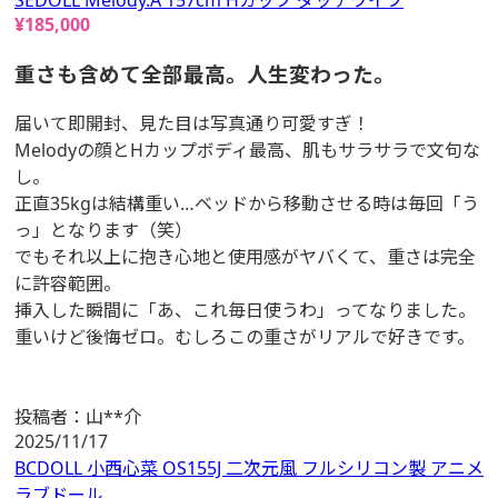
SEDOLL Melody.A 157cm Hカップ ダッチワイフ
¥
185,000
重さも含めて全部最高。人生変わった。
届いて即開封、見た目は写真通り可愛すぎ！
Melodyの顔とHカップボディ最高、肌もサラサラで文句な
し。
正直35kgは結構重い…ベッドから移動させる時は毎回「う
っ」となります（笑）
でもそれ以上に抱き心地と使用感がヤバくて、重さは完全
に許容範囲。
挿入した瞬間に「あ、これ毎日使うわ」ってなりました。
重いけど後悔ゼロ。むしろこの重さがリアルで好きです。
投稿者：
山**介
2025/11/17
BCDOLL 小西心菜 OS155J 二次元風 フルシリコン製 アニメ
ラブドール