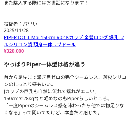
また購入する際にはお世話になります！
投稿者：
パ**い
2025/11/28
PIPER DOLL Mai 150cm #02 Kカップ 金髪ロング 爆乳 フ
ルシリコン製 頭身一体ラブドール
¥
320,000
やっぱりPiper一体型は格が違う
首から足先まで繋ぎ目ゼロの完全シームレス、薄皮シリコ
ンのしっとり感もいい。
Jカップの巨乳も自然に流れて揺れがエロい。
150cmで28kg台と軽めなのもPiperらしいところ。
「一度Piperのシームレス感を味わったら他では物足りな
くなる」って聞いてたけど、本当だと感じた。