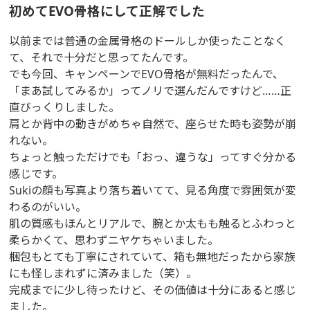
初めてEVO骨格にして正解でした
以前までは普通の金属骨格のドールしか使ったことなく
て、それで十分だと思ってたんです。
でも今回、キャンペーンでEVO骨格が無料だったんで、
「まあ試してみるか」ってノリで選んだんですけど……正
直びっくりしました。
肩とか背中の動きがめちゃ自然で、座らせた時も姿勢が崩
れない。
ちょっと触っただけでも「おっ、違うな」ってすぐ分かる
感じです。
Sukiの顔も写真より落ち着いてて、見る角度で雰囲気が変
わるのがいい。
肌の質感もほんとリアルで、腕とか太もも触るとふわっと
柔らかくて、思わずニヤケちゃいました。
梱包もとても丁寧にされていて、箱も無地だったから家族
にも怪しまれずに済みました（笑）。
完成までに少し待ったけど、その価値は十分にあると感じ
ました。