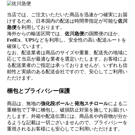
当店では、ご注文いただいた商品を迅速かつ確実にお届
けするため、日本国内の配送は時間帯指定が可能な
佐川
急便
を利用しております。
海外からの輸送区間では、
佐川急便
の国際便のほか、
FedEx
、
UPS
などを利用し、安全性の高い配送ルートを
確保しています。
なお、配送業者は商品のサイズや重量、配送先の地域に
応じて当店が最適な業者を選定いたします。お客様によ
る配送業者のご指定は承っておりませんが、いずれも信
頼性と実績のある配送会社ですので、安心してご利用い
ただけます。
梱包とプライバシー保護
商品は、無地の
強化段ボール
と
発泡スチロール
による二
重梱包で丁寧に梱包し、破損防止対策を施してお届けい
たします。外箱や配送伝票には、商品名や内容物が分か
るような記載は一切ございませんので、プライバシーを
重視されるお客様にも安心してご利用いただけます。