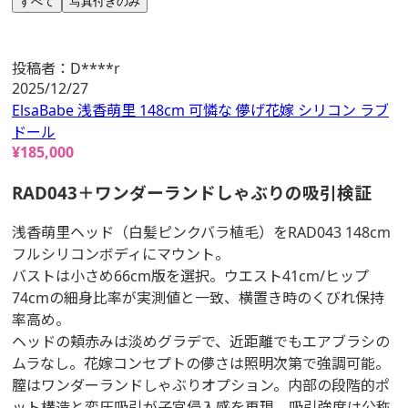
すべて
写真付きのみ
投稿者：
D****r
2025/12/27
ElsaBabe 浅香萌里 148cm 可憐な 儚げ花嫁 シリコン ラブ
ドール
¥
185,000
RAD043＋ワンダーランドしゃぶりの吸引検証
浅香萌里ヘッド（白髪ピンクバラ植毛）をRAD043 148cm
フルシリコンボディにマウント。
バストは小さめ66cm版を選択。ウエスト41cm/ヒップ
74cmの細身比率が実測値と一致、横置き時のくびれ保持
率高め。
ヘッドの頬赤みは淡めグラデで、近距離でもエアブラシの
ムラなし。花嫁コンセプトの儚さは照明次第で強調可能。
膣はワンダーランドしゃぶりオプション。内部の段階的ポ
ット構造と変圧吸引が子宮侵入感を再現、吸引強度は公称