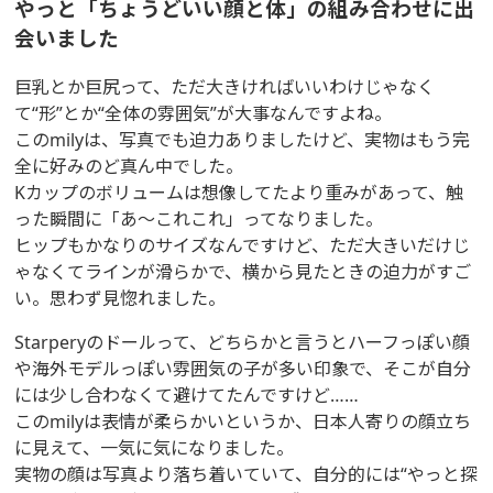
やっと「ちょうどいい顔と体」の組み合わせに出
会いました
巨乳とか巨尻って、ただ大きければいいわけじゃなく
て“形”とか“全体の雰囲気”が大事なんですよね。
このmilyは、写真でも迫力ありましたけど、実物はもう完
全に好みのど真ん中でした。
Kカップのボリュームは想像してたより重みがあって、触
った瞬間に「あ～これこれ」ってなりました。
ヒップもかなりのサイズなんですけど、ただ大きいだけじ
ゃなくてラインが滑らかで、横から見たときの迫力がすご
い。思わず見惚れました。
Starperyのドールって、どちらかと言うとハーフっぽい顔
や海外モデルっぽい雰囲気の子が多い印象で、そこが自分
には少し合わなくて避けてたんですけど……
このmilyは表情が柔らかいというか、日本人寄りの顔立ち
に見えて、一気に気になりました。
実物の顔は写真より落ち着いていて、自分的には“やっと探