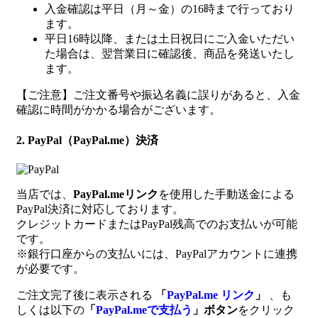
入金確認は平日（月～金）の16時まで行っており
ます。
平日16時以降、または土日祝日にご入金いただい
た場合は、翌営業日に確認後、商品を発送いたし
ます。
【ご注意】ご注文番号や振込名義に誤りがあると、入金
確認に時間がかかる場合がございます。
2. PayPal（PayPal.me）決済
当店では、
PayPal.meリンク
を使用した手動送金による
PayPal決済に対応しております。
クレジットカードまたはPayPal残高でのお支払いが可能
です。
※銀行口座からの支払いには、PayPalアカウントに連携
が必要です。
ご注文完了後に表示される
「
PayPal.me リンク
」
、も
しくは以下の
「
PayPal.meで支払う
」ボタン
をクリック