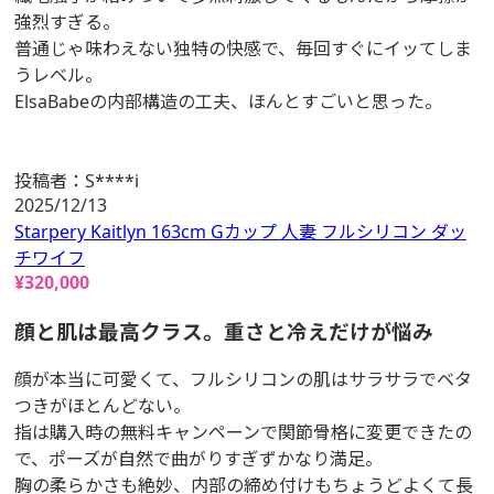
強烈すぎる。
普通じゃ味わえない独特の快感で、毎回すぐにイッてしま
うレベル。
ElsaBabeの内部構造の工夫、ほんとすごいと思った。
投稿者：
S****i
2025/12/13
Starpery Kaitlyn 163cm Gカップ 人妻 フルシリコン ダッ
チワイフ
¥
320,000
顔と肌は最高クラス。重さと冷えだけが悩み
顔が本当に可愛くて、フルシリコンの肌はサラサラでベタ
つきがほとんどない。
指は購入時の無料キャンペーンで関節骨格に変更できたの
で、ポーズが自然で曲がりすぎずかなり満足。
胸の柔らかさも絶妙、内部の締め付けもちょうどよくて長