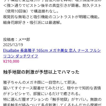
＜強＞通りでピストン後半の真空引きが顕著。耐久テスト
（使用10回後）で構造崩れなし。
視覚的な無垢さと吸引機能のコントラストが明確に機能。
細身花嫁好き・吸引派には最適解。
投稿者：
メ**郎
2025/12/19
ElsaBabe 長島雅子 165cm メガネ美女 恋人 ナース フルシ
リコン ダッチワイフ
¥
210,000
触手地獄の刺激が予想以上でハマった
雅子ちゃんのメガネ顔に一目惚れして即決。
届いてすぐナース服着せてみたけど、穏やかで知的な表情
がドンピシャで、部屋にいるだけで癒される。
特に選んだ膣オプションの「触手地獄」がヤバい。無数の
繊毛触手が絡みついて多点刺激してくるもんだから摩擦が