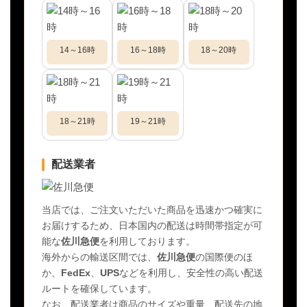
14～16時
16～18時
18～20時
18～21時
19～21時
配送業者
当店では、ご注文いただいた商品を迅速かつ確実に
お届けするため、日本国内の配送は時間帯指定が可
能な
佐川急便
を利用しております。
海外からの輸送区間では、
佐川急便
の国際便のほ
か、
FedEx
、
UPS
などを利用し、安全性の高い配送
ルートを確保しています。
なお、配送業者は商品のサイズや重量、配送先の地