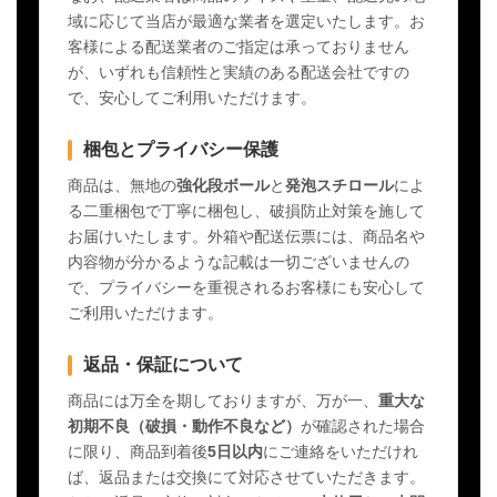
域に応じて当店が最適な業者を選定いたします。お
客様による配送業者のご指定は承っておりません
が、いずれも信頼性と実績のある配送会社ですの
で、安心してご利用いただけます。
梱包とプライバシー保護
商品は、無地の
強化段ボール
と
発泡スチロール
によ
る二重梱包で丁寧に梱包し、破損防止対策を施して
お届けいたします。外箱や配送伝票には、商品名や
内容物が分かるような記載は一切ございませんの
で、プライバシーを重視されるお客様にも安心して
ご利用いただけます。
返品・保証について
商品には万全を期しておりますが、万が一、
重大な
初期不良（破損・動作不良など）
が確認された場合
に限り、商品到着後
5日以内
にご連絡をいただけれ
ば、返品または交換にて対応させていただきます。