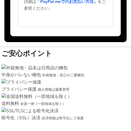
詳細は
「
PayPal.meでのお支払い方法
」
をご
参照ください。
ご安心ポイント
中身がバレない梱包
外箱無地・安心の二重梱包
プライバシー保護
個人情報は厳重管理
送料無料
全国一律（一部地域を除く）
暗号化（SSL）決済
決済情報は暗号化して保護