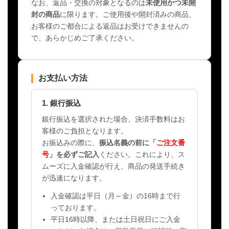
なお、返品・交換の対象となるのは
未使用かつ未開
封の商品
に限ります。ご使用後や開封済みの商品、
お客様のご都合による返品はお受けできませんの
で、あらかじめご了承ください。
お支払い方法
1. 銀行振込
銀行振込を選択された場合、決済手数料はお
客様のご負担となります。
お振込みの際に、
振込名義の前に「
ご注文番
号
」を必ずご記入
ください。これにより、ス
ムーズに入金確認が行え、商品の発送手続き
が迅速になります。
入金確認は平日（月～金）の16時まで行
っております。
平日16時以降、または土日祝日にご入金