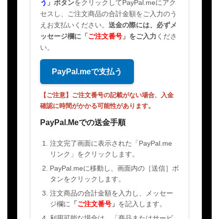
う
」ボタン
をクリックしてPayPal.meにアク
セスし、ご注文商品の合計金額をご入力のう
えお支払いください。
送金の際には、必ずメ
ッセージ欄に
「
ご注文番号
」
をご入力
くださ
い。
PayPal.meで支払う
【ご注意】ご注文番号の記載がない場合、入金
確認に時間がかかる可能性があります。
PayPal.Meでの送金手順
注文完了画面に表示された「PayPal.me
リンク」をクリックします。
PayPal.meに移動し、画面内の［送信］ボ
タンをクリックします。
注文商品の合計金額を入力し、メッセー
ジ欄に
「
ご注文番号
」
を記入します。
利用可能な場合は、「商品またはサービ