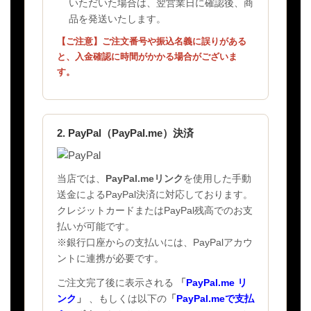
いただいた場合は、翌営業日に確認後、商
品を発送いたします。
【ご注意】ご注文番号や振込名義に誤りがある
と、入金確認に時間がかかる場合がございま
す。
2. PayPal（PayPal.me）決済
当店では、
PayPal.meリンク
を使用した手動
送金によるPayPal決済に対応しております。
クレジットカードまたはPayPal残高でのお支
払いが可能です。
※銀行口座からの支払いには、PayPalアカウ
ントに連携が必要です。
ご注文完了後に表示される
「
PayPal.me リ
ンク
」
、もしくは以下の
「
PayPal.meで支払