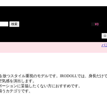
サ
ユ
検索
¥
0
パ
ロ
パ
在感を放つスタイル重視のモデルです。IRODOLLでは、身長
空気感を演出します。
ポーションに妥協したくない方におすすめです。
揃うカテゴリです。