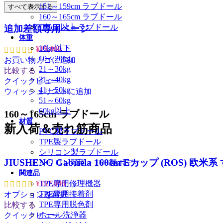
151～159cm ラブドール
すべて表示する
160～165cm ラブドール
165cm以上 ラブドール
追加差額専用ページ
体重
10kg以下
¥
15,000
10～20kg
お買い物カゴに追加
21～30kg
比較する
31～40kg
クイックビュー
41～50kg
ウィッシュリストに追加
51～60kg
60kg以上
160～165cm ラブドール
材質
新入荷＆売れ筋商品
PVC製ラブドール
TPE製ラブドール
シリコン製ラブドール
JIUSHENG Gabriela 160cm Eカップ (RO
シリコン頭部＋TPE製ボディ
関連品
¥
157,000
TPE専用修理機器
TPE専用接着剤
オプションを選択
TPE専用脱色剤
比較する
ホール洗浄器
クイックビュー