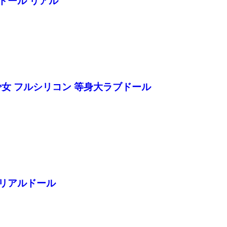
身大ドール リアル
浴衣姿 美少女 フルシリコン 等身大ラブドール
ル リアルドール