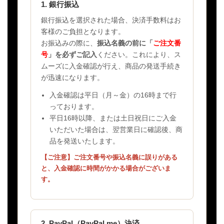
1. 銀行振込
銀行振込を選択された場合、決済手数料はお
客様のご負担となります。
お振込みの際に、
振込名義の前に「
ご注文番
号
」を必ずご記入
ください。これにより、ス
ムーズに入金確認が行え、商品の発送手続き
が迅速になります。
入金確認は平日（月～金）の16時まで行
っております。
平日16時以降、または土日祝日にご入金
いただいた場合は、翌営業日に確認後、商
品を発送いたします。
【ご注意】ご注文番号や振込名義に誤りがある
と、入金確認に時間がかかる場合がございま
す。
2. PayPal（PayPal.me）決済