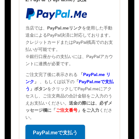
当店では、
PayPal.meリンク
を使用した手動
送金によるPayPal決済に対応しております。
クレジットカードまたはPayPal残高でのお支
払いが可能です。
※銀行口座からの支払いには、PayPalアカウ
ントに連携が必要です。
ご注文完了後に表示される
「
PayPal.me リ
ンク
」
、もしくは以下の
「
PayPal.meで支払
う
」ボタン
をクリックしてPayPal.meにアク
セスし、ご注文商品の合計金額をご入力のう
えお支払いください。
送金の際には、必ずメ
ッセージ欄に
「
ご注文番号
」
をご入力
くださ
い。
PayPal.meで支払う