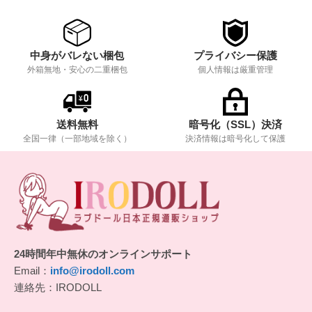
ご安心ポイント
中身がバレない梱包
プライバシー保護
外箱無地・安心の二重梱包
個人情報は厳重管理
送料無料
暗号化（SSL）決済
全国一律（一部地域を除く）
決済情報は暗号化して保護
24時間年中無休のオンラインサポート
Email：
info@irodoll.com
連絡先：IRODOLL