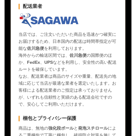
配送業者
当店では、ご注文いただいた商品を迅速かつ確実に
お届けするため、日本国内の配送は時間帯指定が可
能な
佐川急便
を利用しております。
海外からの輸送区間では、
佐川急便
の国際便のほ
か、
FedEx
、
UPS
などを利用し、安全性の高い配送
ルートを確保しています。
なお、配送業者は商品のサイズや重量、配送先の地
域に応じて当店が最適な業者を選定いたします。お
客様による配送業者のご指定は承っておりません
が、いずれも信頼性と実績のある配送会社ですの
で、安心してご利用いただけます。
梱包とプライバシー保護
商品は、無地の
強化段ボール
と
発泡スチロール
によ
る二重梱包で丁寧に梱包し、破損防止対策を施して