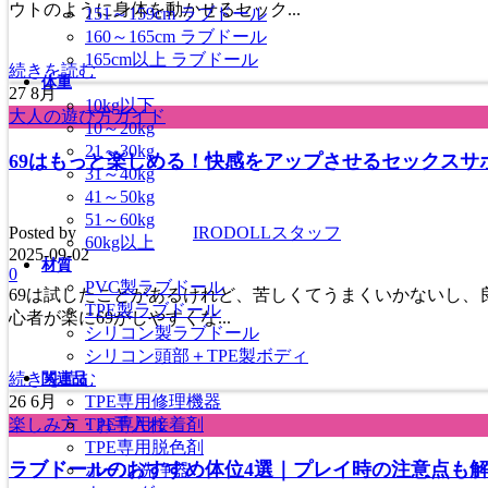
ウトのように身体を動かせるセック...
151～159cm ラブドール
160～165cm ラブドール
165cm以上 ラブドール
続きを読む
体重
27
8月
10kg以下
大人の遊び方ガイド
10～20kg
21～30kg
69はもっと楽しめる！快感をアップさせるセックスサ
31～40kg
41～50kg
51～60kg
Posted by
IRODOLLスタッフ
60kg以上
2025-09-02
材質
0
PVC製ラブドール
69は試したことがあるけれど、苦しくてうまくいかないし、
TPE製ラブドール
心者が楽に69がしやすくな...
シリコン製ラブドール
シリコン頭部＋TPE製ボディ
続きを読む
関連品
TPE専用修理機器
26
6月
TPE専用接着剤
楽しみ方・お手入れ
TPE専用脱色剤
ラブドールのおすすめ体位4選｜プレイ時の注意点も
ホール洗浄器