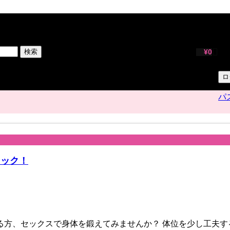
サ
ユ
検索
¥
0
パ
ロ
パ
ェック！
る方、セックスで身体を鍛えてみませんか？ 体位を少し工夫す