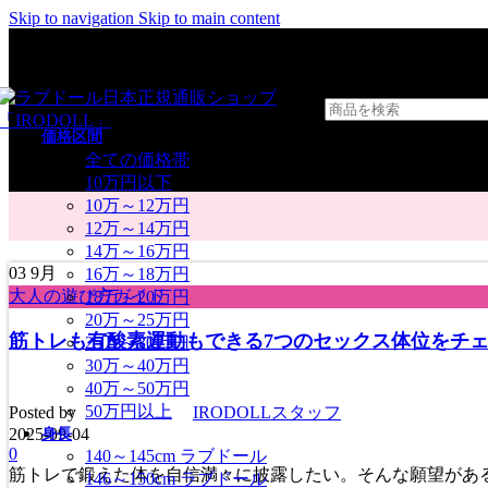
Skip to navigation
Skip to main content
価格区間
全ての価格帯
10万円以下
10万～12万円
12万～14万円
14万～16万円
03
9月
16万～18万円
大人の遊び方ガイド
18万～20万円
20万～25万円
筋トレも有酸素運動もできる7つのセックス体位をチ
25万～30万円
30万～40万円
40万～50万円
50万円以上
Posted by
IRODOLLスタッフ
身長
2025-09-04
0
140～145cm ラブドール
筋トレで鍛えた体を自信満々に披露したい。そんな願望があ
146～150cm ラブドール