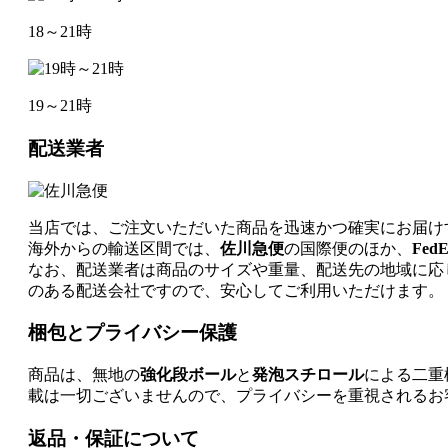
18～21時
19～21時
配送業者
当店では、ご注文いただいた商品を迅速かつ確実にお届け
海外からの輸送区間では、
佐川急便
の国際便のほか、
FedE
なお、配送業者は商品のサイズや重量、配送先の地域に応
のある配送会社ですので、安心してご利用いただけます。
梱包とプライバシー保護
商品は、無地の
強化段ボール
と
発泡スチロール
による二重
載は一切ございませんので、プライバシーを重視されるお
返品・保証について