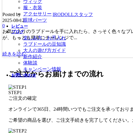
ウィッグ
服・衣装
アクセサリー
Posted by
IRODOLLスタッフ
眼球パーツ
2025-08-12
0
レビュー
お気に入りのラブドールを手に入れたら、さっそく色々なプレイを試したいと思うかもしれません。 コスチ
ブログ
が、もっとも簡単にチャレンジで...
楽しみ方・お手入れ
ラブドールの豆知識
大人の遊び方ガイド
続きを読む
新作紹介
体験談
キャンペーン情報
ご注文からお届けまでの流れ
お問い合わせ
STEP1
ご注文の確定
オンラインで365日、24時間いつでもご注文を承っており
ご希望の商品を選び、ご注文手続きを完了してください。