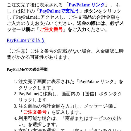
ご注文完了後に表示される
「
PayPal.me リンク
」
、も
しくは以下の
「
PayPal.meで支払う
」ボタン
をクリック
してPayPal.meにアクセスし、ご注文商品の合計金額を
ご入力のうえお支払いください。
送金の際には、必ずメ
ッセージ欄に
「
ご注文番号
」
をご入力
ください。
PayPal.meで支払う
【ご注意】ご注文番号の記載がない場合、入金確認に時
間がかかる可能性があります。
PayPal.Meでの送金手順
注文完了画面に表示された「PayPal.me リンク」を
クリックします。
PayPal.meに移動し、画面内の［送信］ボタンをク
リックします。
注文商品の合計金額を入力し、メッセージ欄に
「
ご注文番号
」
を記入します。
利用可能な場合は、「商品またはサービスの支払
い」を選択します。
支払い方法を選択して、［次へ］ボタンをクリッ