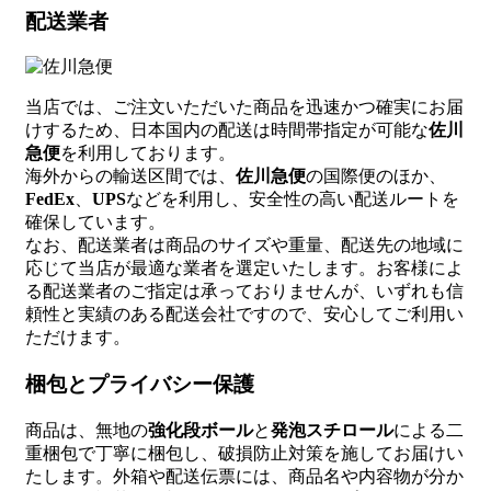
配送業者
当店では、ご注文いただいた商品を迅速かつ確実にお届
けするため、日本国内の配送は時間帯指定が可能な
佐川
急便
を利用しております。
海外からの輸送区間では、
佐川急便
の国際便のほか、
FedEx
、
UPS
などを利用し、安全性の高い配送ルートを
確保しています。
なお、配送業者は商品のサイズや重量、配送先の地域に
応じて当店が最適な業者を選定いたします。お客様によ
る配送業者のご指定は承っておりませんが、いずれも信
頼性と実績のある配送会社ですので、安心してご利用い
ただけます。
梱包とプライバシー保護
商品は、無地の
強化段ボール
と
発泡スチロール
による二
重梱包で丁寧に梱包し、破損防止対策を施してお届けい
たします。外箱や配送伝票には、商品名や内容物が分か