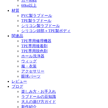
51～60kg
60kg以上
材質
PVC製ラブドール
TPE製ラブドール
シリコン製ラブドール
シリコン頭部＋TPE製ボディ
関連品
TPE専用修理機器
TPE専用接着剤
TPE専用脱色剤
ホール洗浄器
ウィッグ
服・衣装
アクセサリー
眼球パーツ
レビュー
ブログ
楽しみ方・お手入れ
ラブドールの豆知識
大人の遊び方ガイド
新作紹介