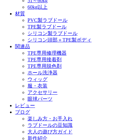
51～60kg
60kg以上
材質
PVC製ラブドール
TPE製ラブドール
シリコン製ラブドール
シリコン頭部＋TPE製ボディ
関連品
TPE専用修理機器
TPE専用接着剤
TPE専用脱色剤
ホール洗浄器
ウィッグ
服・衣装
アクセサリー
眼球パーツ
レビュー
ブログ
楽しみ方・お手入れ
ラブドールの豆知識
大人の遊び方ガイド
新作紹介