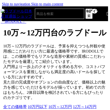
Skip to navigation
Skip to main content
0
アイテム
検
索
10万～12万円台のラブドール
10万～12万円のラブドールは、予算を抑えつつも外観や使
用感にこだわりたい方に最適な価格帯です。IRODOLLで
は、この価格帯でもリアルな造形や素材の質感にこだわっ
たモデルを厳選してご紹介しています。
入門用より一歩上のクオリティを求める方や、コストパフ
ォーマンスを重視しながらも満足度の高いドールを探して
いる方におすすめです。
見た目の完成度やオプションの自由度など、価格以上の魅
力を感じていただけるモデルが揃っています。初めての方
はもちろん、2体目以降を検討されている方にもぴったり
のカテゴリです。
全ての価格帯
10万円以下
10万～12万円
12万～14万円