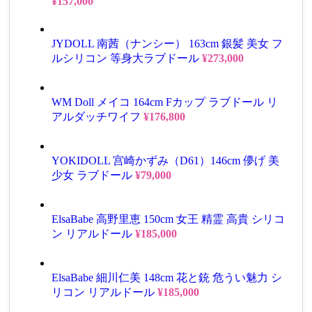
¥
157,000
JYDOLL 南茜（ナンシー） 163cm 銀髪 美女 フ
ルシリコン 等身大ラブドール
¥
273,000
WM Doll メイコ 164cm Fカップ ラブドール リ
アルダッチワイフ
¥
176,800
YOKIDOLL 宫崎かずみ（D61）146cm 儚げ 美
少女 ラブドール
¥
79,000
ElsaBabe 高野里恵 150cm 女王 精霊 高貴 シリコ
ン リアルドール
¥
185,000
ElsaBabe 細川仁美 148cm 花と銃 危うい魅力 シ
リコン リアルドール
¥
185,000