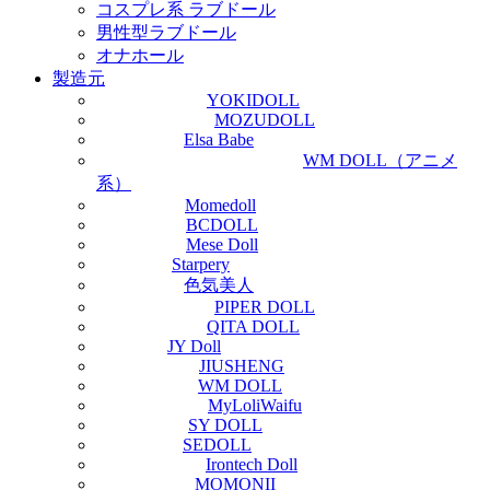
コスプレ系 ラブドール
男性型ラブドール
オナホール
製造元
YOKIDOLL
MOZUDOLL
Elsa Babe
WM DOLL（アニメ
系）
Momedoll
BCDOLL
Mese Doll
Starpery
色気美人
PIPER DOLL
QITA DOLL
JY Doll
JIUSHENG
WM DOLL
MyLoliWaifu
SY DOLL
SEDOLL
Irontech Doll
MOMONII