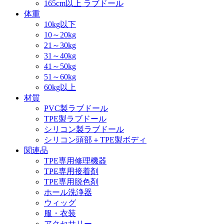
165cm以上 ラブドール
体重
10kg以下
10～20kg
21～30kg
31～40kg
41～50kg
51～60kg
60kg以上
材質
PVC製ラブドール
TPE製ラブドール
シリコン製ラブドール
シリコン頭部＋TPE製ボディ
関連品
TPE専用修理機器
TPE専用接着剤
TPE専用脱色剤
ホール洗浄器
ウィッグ
服・衣装
アクセサリー