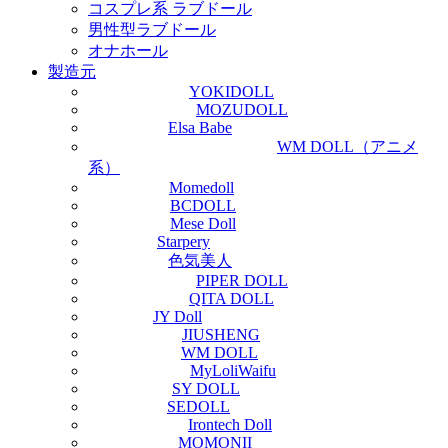
コスプレ系 ラブドール
男性型ラブドール
オナホール
製造元
YOKIDOLL
MOZUDOLL
Elsa Babe
WM DOLL（アニメ
系）
Momedoll
BCDOLL
Mese Doll
Starpery
色気美人
PIPER DOLL
QITA DOLL
JY Doll
JIUSHENG
WM DOLL
MyLoliWaifu
SY DOLL
SEDOLL
Irontech Doll
MOMONII