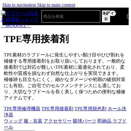
Skip to navigation
Skip to main content
0
アイテム
検
索
TPE専用接着剤
TPE素材のラブドールに発生しやすい裂け目やひび割れを
補修する専用接着剤をお取り扱いしております。一般的な
接着剤では対応が難しいTPE素材に最適化されており、柔
軟性や質感を損なわず自然な仕上がりを実現できます。
補修跡も目立ちにくく、細かなダメージや初期の破損対策
にも有効。ご自宅でのセルフメンテナンスにも適してお
り、大切なラブドールを長く美しく保つための便利な補修
アイテムです。
TPE専用修理機器
TPE専用接着剤
TPE専用脱色剤
ホール洗
浄器
ウィッグ
服・衣装
アクセサリー
眼球パーツ
即納品 ラブド
ール