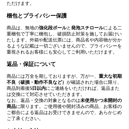
ただけます。
梱包とプライバシー保護
商品は、無地の
強化段ボール
と
発泡スチロール
による二
重梱包で丁寧に梱包し、破損防止対策を施してお届けい
たします。外箱や配送伝票には、商品名や内容物が分か
るような記載は一切ございませんので、プライバシーを
重視されるお客様にも安心してご利用いただけます。
返品・保証について
商品には万全を期しておりますが、万が一、
重大な初期
不良（破損・動作不良など）
が確認された場合に限り、
商品到着後
5日以内
にご連絡をいただければ、返品また
は交換にて対応させていただきます。
なお、返品・交換の対象となるのは
未使用かつ未開封の
商品
に限ります。ご使用後や開封済みの商品、お客様の
ご都合による返品はお受けできませんので、あらかじめ
ご了承ください。