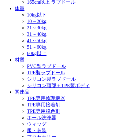
165cm以上 ラブドール
体重
10kg以下
10～20kg
21～30kg
31～40kg
41～50kg
51～60kg
60kg以上
材質
PVC製ラブドール
TPE製ラブドール
シリコン製ラブドール
シリコン頭部＋TPE製ボディ
関連品
TPE専用修理機器
TPE専用接着剤
TPE専用脱色剤
ホール洗浄器
ウィッグ
服・衣装
アクセサリー