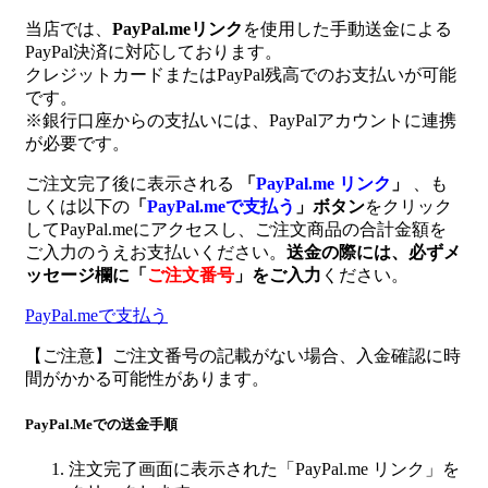
当店では、
PayPal.meリンク
を使用した手動送金による
PayPal決済に対応しております。
クレジットカードまたはPayPal残高でのお支払いが可能
です。
※銀行口座からの支払いには、PayPalアカウントに連携
が必要です。
ご注文完了後に表示される
「
PayPal.me リンク
」
、も
しくは以下の
「
PayPal.meで支払う
」ボタン
をクリック
してPayPal.meにアクセスし、ご注文商品の合計金額を
ご入力のうえお支払いください。
送金の際には、必ずメ
ッセージ欄に
「
ご注文番号
」
をご入力
ください。
PayPal.meで支払う
【ご注意】ご注文番号の記載がない場合、入金確認に時
間がかかる可能性があります。
PayPal.Meでの送金手順
注文完了画面に表示された「PayPal.me リンク」を