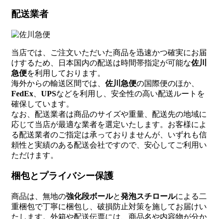
配送業者
当店では、ご注文いただいた商品を迅速かつ確実にお届
けするため、日本国内の配送は時間帯指定が可能な
佐川
急便
を利用しております。
海外からの輸送区間では、
佐川急便
の国際便のほか、
FedEx
、
UPS
などを利用し、安全性の高い配送ルートを
確保しています。
なお、配送業者は商品のサイズや重量、配送先の地域に
応じて当店が最適な業者を選定いたします。お客様によ
る配送業者のご指定は承っておりませんが、いずれも信
頼性と実績のある配送会社ですので、安心してご利用い
ただけます。
梱包とプライバシー保護
商品は、無地の
強化段ボール
と
発泡スチロール
による二
重梱包で丁寧に梱包し、破損防止対策を施してお届けい
たします。外箱や配送伝票には、商品名や内容物が分か