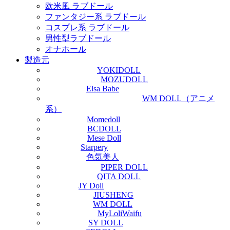
欧米風 ラブドール
ファンタジー系 ラブドール
コスプレ系 ラブドール
男性型ラブドール
オナホール
製造元
YOKIDOLL
MOZUDOLL
Elsa Babe
WM DOLL（アニメ
系）
Momedoll
BCDOLL
Mese Doll
Starpery
色気美人
PIPER DOLL
QITA DOLL
JY Doll
JIUSHENG
WM DOLL
MyLoliWaifu
SY DOLL