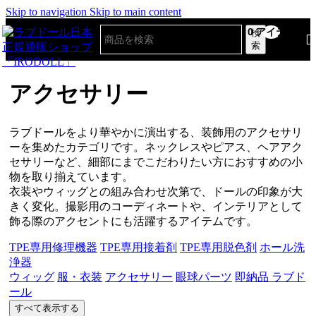
Skip to navigation
Skip to main content
0
アイテム
検
索
アクセサリー
ラブドールをより華やかに演出する、装飾用のアクセサリ
ーを集めたカテゴリです。ネックレスやピアス、ヘアアク
セサリーなど、細部にまでこだわりたい方におすすめの小
物を取り揃えています。
衣装やウィッグとの組み合わせ次第で、ドールの印象が大
きく変化。撮影用のコーディネートや、インテリアとして
飾る際のアクセントにも活躍するアイテムです。
TPE専用修理機器
TPE専用接着剤
TPE専用脱色剤
ホール洗
浄器
ウィッグ
服・衣装
アクセサリー
眼球パーツ
即納品 ラブド
ール
すべて表示する