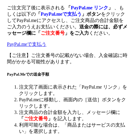
ご注文完了後に表示される
「
PayPal.me リンク
」
、も
しくは以下の
「
PayPal.meで支払う
」ボタン
をクリック
してPayPal.meにアクセスし、ご注文商品の合計金額を
ご入力のうえお支払いください。
送金の際には、必ずメ
ッセージ欄に
「
ご注文番号
」
をご入力
ください。
PayPal.meで支払う
【ご注意】ご注文番号の記載がない場合、入金確認に時
間がかかる可能性があります。
PayPal.Meでの送金手順
注文完了画面に表示された「PayPal.me リンク」を
クリックします。
PayPal.meに移動し、画面内の［送信］ボタンをク
リックします。
注文商品の合計金額を入力し、メッセージ欄に
「
ご注文番号
」
を記入します。
利用可能な場合は、「商品またはサービスの支払
い」を選択します。