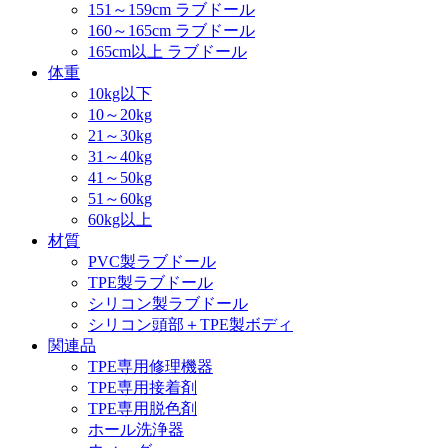
151～159cm ラブドール
160～165cm ラブドール
165cm以上 ラブドール
体重
10kg以下
10～20kg
21～30kg
31～40kg
41～50kg
51～60kg
60kg以上
材質
PVC製ラブドール
TPE製ラブドール
シリコン製ラブドール
シリコン頭部＋TPE製ボディ
関連品
TPE専用修理機器
TPE専用接着剤
TPE専用脱色剤
ホール洗浄器