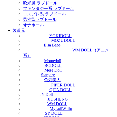
欧米風 ラブドール
ファンタジー系 ラブドール
コスプレ系 ラブドール
男性型ラブドール
オナホール
製造元
YOKIDOLL
MOZUDOLL
Elsa Babe
WM DOLL（アニメ
系）
Momedoll
BCDOLL
Mese Doll
Starpery
色気美人
PIPER DOLL
QITA DOLL
JY Doll
JIUSHENG
WM DOLL
MyLoliWaifu
SY DOLL