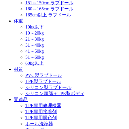
151～159cm ラブドール
160～165cm ラブドール
165cm以上 ラブドール
体重
10kg以下
10～20kg
21～30kg
31～40kg
41～50kg
51～60kg
60kg以上
材質
PVC製ラブドール
TPE製ラブドール
シリコン製ラブドール
シリコン頭部＋TPE製ボディ
関連品
TPE専用修理機器
TPE専用接着剤
TPE専用脱色剤
ホール洗浄器