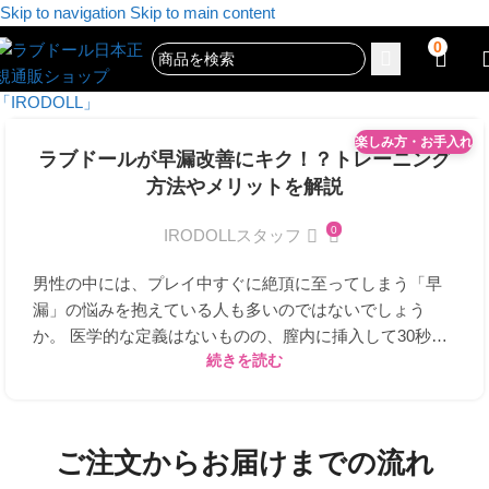
Skip to navigation
Skip to main content
0
楽しみ方・お手入れ
11
ラブドールが早漏改善にキク！？トレーニング
8月
方法やメリットを解説
0
IRODOLLスタッフ
男性の中には、プレイ中すぐに絶頂に至ってしまう「早
漏」の悩みを抱えている人も多いのではないでしょう
か。 医学的な定義はないものの、膣内に挿入して30秒～3
分以内に射精することが頻繁にある場合、早漏の...
続きを読む
ご注文からお届けまでの流れ