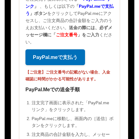
ンク
」
、もしくは以下の
「
PayPal.meで支払
う
」ボタン
をクリックしてPayPal.meにアク
セスし、ご注文商品の合計金額をご入力のう
えお支払いください。
送金の際には、必ずメ
ッセージ欄に
「
ご注文番号
」
をご入力
くださ
い。
PayPal.meで支払う
【ご注意】ご注文番号の記載がない場合、入金
確認に時間がかかる可能性があります。
PayPal.Meでの送金手順
注文完了画面に表示された「PayPal.me
リンク」をクリックします。
PayPal.meに移動し、画面内の［送信］ボ
タンをクリックします。
注文商品の合計金額を入力し、メッセー