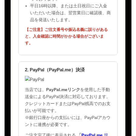
平日16時以降、または土日祝日にご入金
いただいた場合は、翌営業日に確認後、商
品を発送いたします。
【ご注意】ご注文番号や振込名義に誤りがある
と、入金確認に時間がかかる場合がございま
す。
2. PayPal（PayPal.me）決済
当店では、
PayPal.meリンク
を使用した手動
送金によるPayPal決済に対応しております。
クレジットカードまたはPayPal残高でのお支
払いが可能です。
※銀行口座からの支払いには、PayPalアカウ
ントに連携が必要です。
ご注文完了後に表示される
「
PayPal.me リ