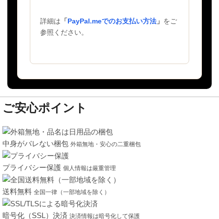
詳細は
「
PayPal.meでのお支払い方法
」
をご
参照ください。
ご安心ポイント
中身がバレない梱包
外箱無地・安心の二重梱包
プライバシー保護
個人情報は厳重管理
送料無料
全国一律（一部地域を除く）
暗号化（SSL）決済
決済情報は暗号化して保護