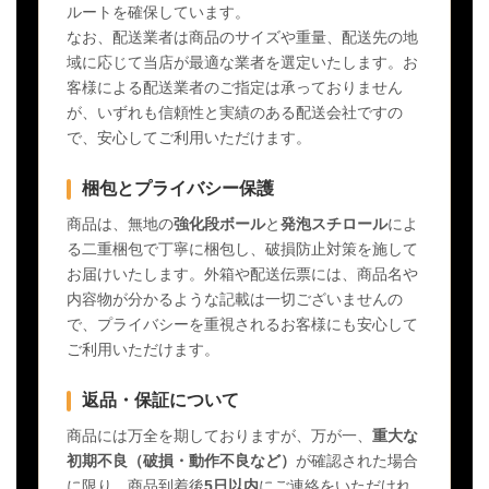
ルートを確保しています。
なお、配送業者は商品のサイズや重量、配送先の地
域に応じて当店が最適な業者を選定いたします。お
客様による配送業者のご指定は承っておりません
が、いずれも信頼性と実績のある配送会社ですの
で、安心してご利用いただけます。
梱包とプライバシー保護
商品は、無地の
強化段ボール
と
発泡スチロール
によ
る二重梱包で丁寧に梱包し、破損防止対策を施して
お届けいたします。外箱や配送伝票には、商品名や
内容物が分かるような記載は一切ございませんの
で、プライバシーを重視されるお客様にも安心して
ご利用いただけます。
返品・保証について
商品には万全を期しておりますが、万が一、
重大な
初期不良（破損・動作不良など）
が確認された場合
に限り、商品到着後
5日以内
にご連絡をいただけれ