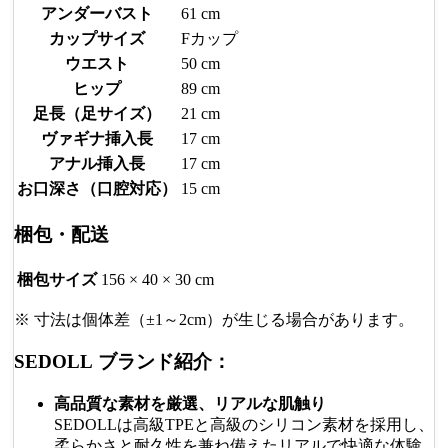
アンダーバスト
61 cm
カップサイズ
Fカップ
ウエスト
50 cm
ヒップ
89 cm
足長（足サイズ）
21 cm
ヴァギナ挿入長
17 cm
アナル挿入長
17 cm
お口深さ（口腔対応）
15 cm
梱包・配送
梱包サイズ
156 × 40 × 30 cm
※ 寸法は個体差（±1～2cm）が生じる場合があります。
SEDOLL ブランド紹介：
高品質な素材を厳選、リアルな肌触り
SEDOLLは高級TPEと高級のシリコン素材を採用し、
柔らかさと耐久性を兼ね備えたリアルで快適な体験