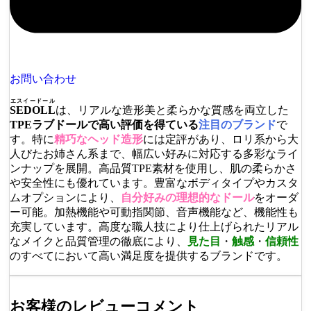
お問い合わせ
エスイードール
SEDOLL
は、リアルな造形美と柔らかな質感を両立した
TPEラブドールで高い評価を得ている
注目のブランド
で
す。特に
精巧なヘッド造形
には定評があり、ロリ系から大
人びたお姉さん系まで、幅広い好みに対応する多彩なライ
ンナップを展開。高品質TPE素材を使用し、肌の柔らかさ
や安全性にも優れています。豊富なボディタイプやカスタ
ムオプションにより、
自分好みの理想的なドール
をオーダ
ー可能。加熱機能や可動指関節、音声機能など、機能性も
充実しています。高度な職人技により仕上げられたリアル
なメイクと品質管理の徹底により、
見た目
・
触感
・
信頼性
のすべてにおいて高い満足度を提供するブランドです。
お客様のレビューコメント