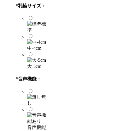
*
乳輪サイズ：
標
準
中-4cm
大-5cm
*
音声機能：
無
し
音声機能