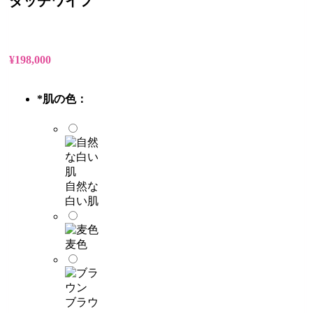
ダッチワイフ
¥
198,000
*
肌の色：
自然な
白い肌
麦色
ブラウ