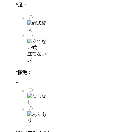
*
足：
縦
式
立てない
式
*
陰毛：
な
し
あ
り