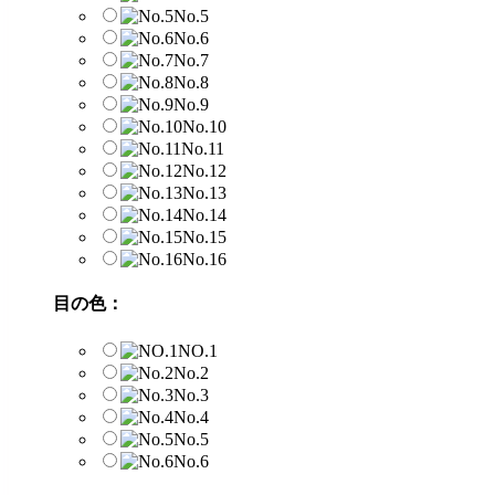
No.5
No.6
No.7
No.8
No.9
No.10
No.11
No.12
No.13
No.14
No.15
No.16
目の色：
NO.1
No.2
No.3
No.4
No.5
No.6