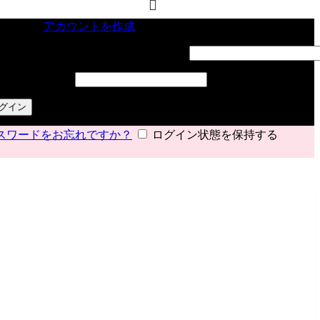
インイン
アカウントを作成
ーザー名またはメールアドレス
*
必須
スワード
*
必須
グイン
スワードをお忘れですか？
ログイン状態を保持する