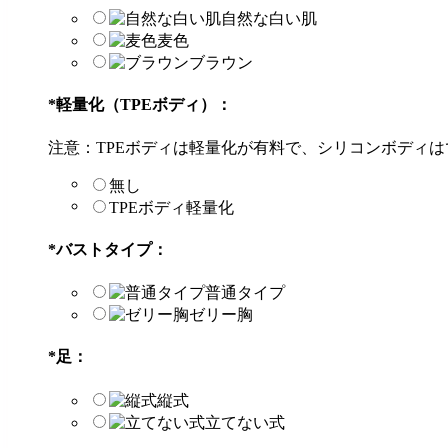
自然な白い肌
麦色
ブラウン
*
軽量化（TPEボディ）：
注意：TPEボディは軽量化が有料で、シリコンボディ
無し
TPEボディ軽量化
*
バストタイプ：
普通タイプ
ゼリー胸
*
足：
縦式
立てない式