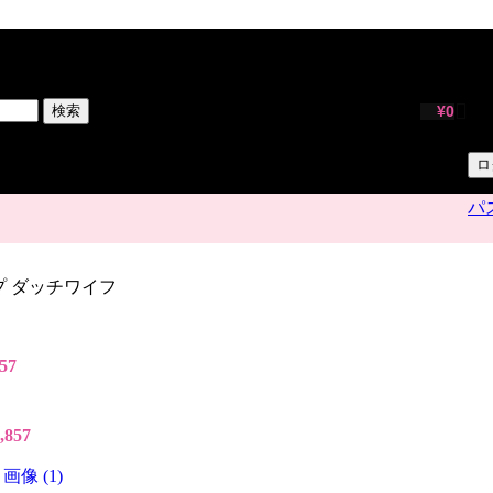
サ
ユ
検索
¥
0
パ
ロ
パ
Fカップ ダッチワイフ
857
,857