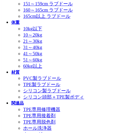
151～159cm ラブドール
160～165cm ラブドール
165cm以上 ラブドール
体重
10kg以下
10～20kg
21～30kg
31～40kg
41～50kg
51～60kg
60kg以上
材質
PVC製ラブドール
TPE製ラブドール
シリコン製ラブドール
シリコン頭部＋TPE製ボディ
関連品
TPE専用修理機器
TPE専用接着剤
TPE専用脱色剤
ホール洗浄器