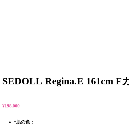
SEDOLL Regina.E 161
¥
198,000
*
肌の色：