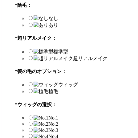
*
陰毛：
なし
あり
*
超リアルメイク：
標準型
超リアルメイク
*
髪の毛のオプション：
ウィッグ
植毛
*
ウィッグの選択：
No.1
No.2
No.3
No.4