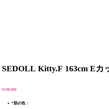
SEDOLL Kitty.F 163c
¥
198,000
*
肌の色：