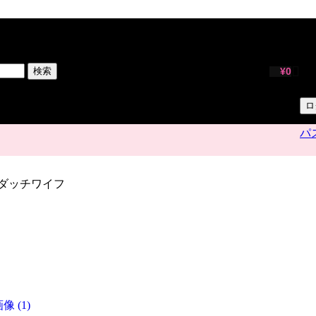
サ
ユ
検索
¥
0
パ
ロ
パ
カップ ダッチワイフ