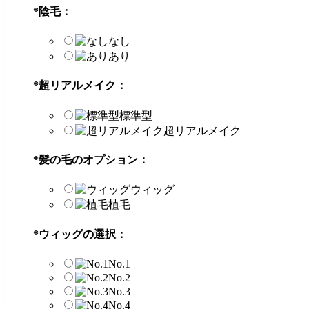
*
陰毛：
なし
あり
*
超リアルメイク：
標準型
超リアルメイク
*
髪の毛のオプション：
ウィッグ
植毛
*
ウィッグの選択：
No.1
No.2
No.3
No.4