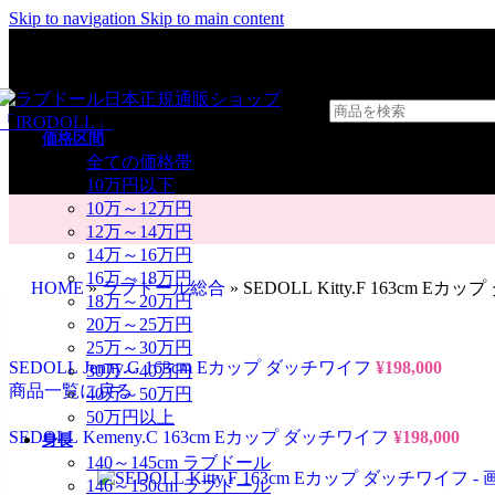
Skip to navigation
Skip to main content
価格区間
全ての価格帯
10万円以下
10万～12万円
12万～14万円
14万～16万円
16万～18万円
HOME
»
ラブドール総合
»
SEDOLL Kitty.F 163cm E
18万～20万円
20万～25万円
25万～30万円
SEDOLL Jenny.G 163cm Eカップ ダッチワイフ
¥
198,000
30万～40万円
商品一覧に戻る
40万～50万円
50万円以上
SEDOLL Kemeny.C 163cm Eカップ ダッチワイフ
¥
198,000
身長
140～145cm ラブドール
146～150cm ラブドール