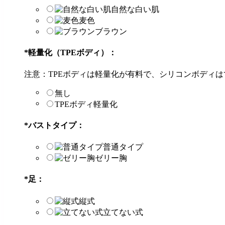
自然な白い肌
麦色
ブラウン
*
軽量化（TPEボディ）：
注意：TPEボディは軽量化が有料で、シリコンボディ
無し
TPEボディ軽量化
*
バストタイプ：
普通タイプ
ゼリー胸
*
足：
縦式
立てない式