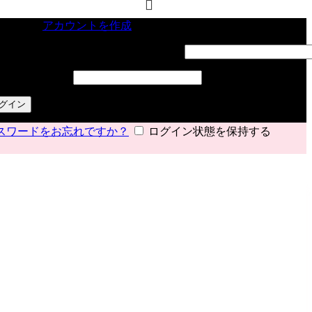
インイン
アカウントを作成
ーザー名またはメールアドレス
*
必須
スワード
*
必須
グイン
スワードをお忘れですか？
ログイン状態を保持する