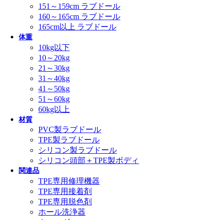
151～159cm ラブドール
160～165cm ラブドール
165cm以上 ラブドール
体重
10kg以下
10～20kg
21～30kg
31～40kg
41～50kg
51～60kg
60kg以上
材質
PVC製ラブドール
TPE製ラブドール
シリコン製ラブドール
シリコン頭部＋TPE製ボディ
関連品
TPE専用修理機器
TPE専用接着剤
TPE専用脱色剤
ホール洗浄器