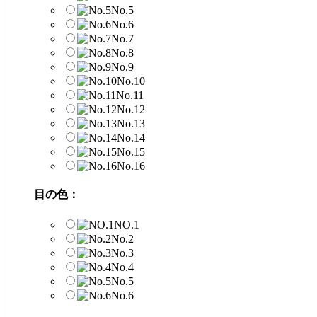
No.5
No.6
No.7
No.8
No.9
No.10
No.11
No.12
No.13
No.14
No.15
No.16
目の色：
NO.1
No.2
No.3
No.4
No.5
No.6