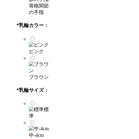
骨格関節
の手指
*
乳輪カラー：
ピンク
ブラウン
*
乳輪サイズ：
標
準
中-4cm