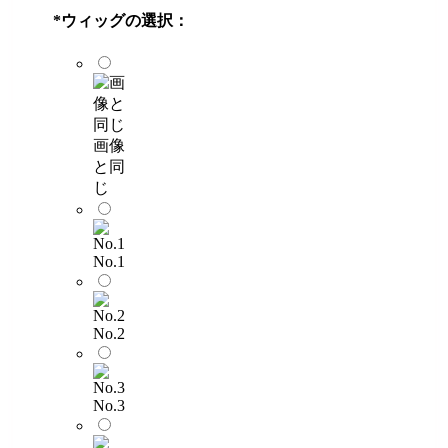
*
ウィッグの選択：
画像
と同
じ
No.1
No.2
No.3