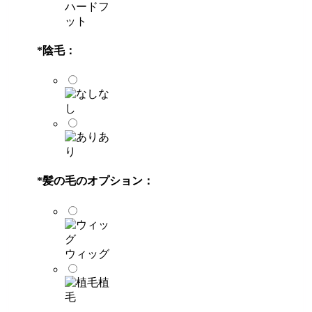
ハードフ
ット
*
陰毛：
な
し
あ
り
*
髪の毛のオプション：
ウィッグ
植
毛