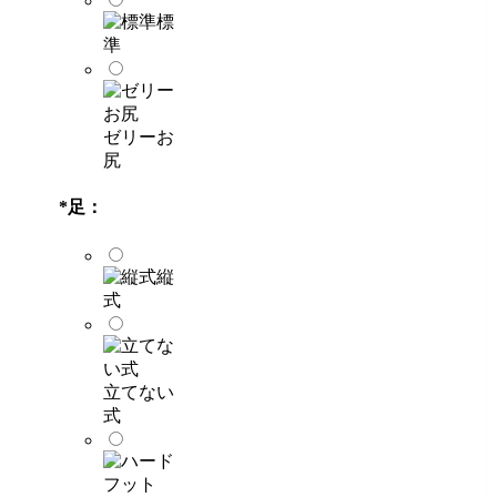
標
準
ゼリーお
尻
*
足：
縦
式
立てない
式