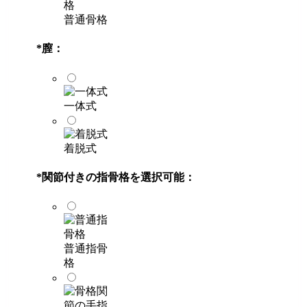
普通骨格
*
膣：
一体式
着脱式
*
関節付きの指骨格を選択可能：
普通指骨
格