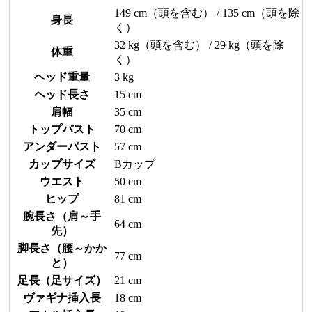
149 cm（頭を含む） / 135 cm（頭を除
身長
く）
32 kg（頭を含む） / 29 kg（頭を除
体重
く）
ヘッド重量
3 kg
ヘッド長さ
15 cm
肩幅
35 cm
トップバスト
70 cm
アンダーバスト
57 cm
カップサイズ
Bカップ
ウエスト
50 cm
ヒップ
81 cm
腕長さ（肩～手
64 cm
先）
脚長さ（腰～かか
77 cm
と）
足長（足サイズ）
21 cm
ヴァギナ挿入長
18 cm