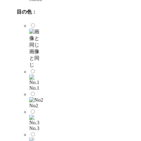
目の色：
画像
と同
じ
No.1
No2
No.3