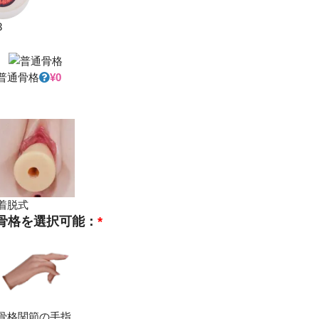
3
普通骨格
¥
0
着脱式
骨格を選択可能：
*
骨格関節の手指