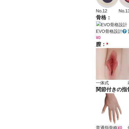
No.12
No.1
骨格：
EVO骨格設計
¥
0
膣：
*
一体式
関節付きの指
普通指骨格
¥
0