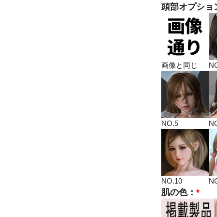
頭部オプショ
画像と同じ
N
NO.5
N
NO.10
NO
肌の色：
*