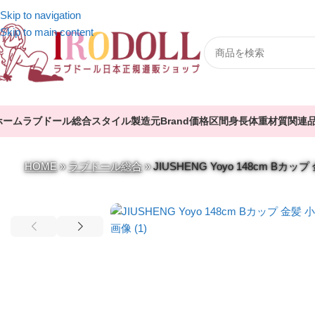
Skip to navigation
Skip to main content
ホーム
ラブドール総合
スタイル
製造元
Brand
価格区間
身長
体重
材質
関連
HOME
»
ラブドール総合
»
JIUSHENG Yoyo 148cm 