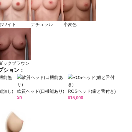
ホワイト
ナチュラル
小麦色
ダックブラウン
プション：
能無し)
軟質ヘッド(口機能あり)
ROSヘッド(歯と舌付き)
¥
0
¥
15,000