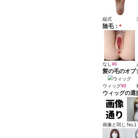
縦式
陰毛：
*
なし
¥
0
髪の毛のオプ
ウィッグ
¥
0
ウィッグの選
画像と同じ
No.1