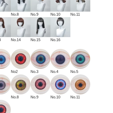
No.8
No.9
No.10
No.11
3
No.14
No.15
No.16
No2
No.3
No.4
No.5
No.8
No.9
No.10
No.11