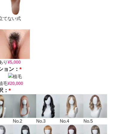
立てない式
あり
¥
5,000
ション：
*
植毛
¥
20,000
択：
*
No.2
No.3
No.4
No.5