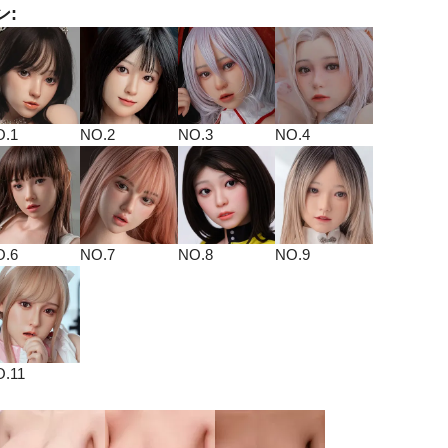
ン:
O.1
NO.2
NO.3
NO.4
O.6
NO.7
NO.8
NO.9
.11