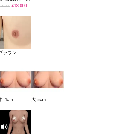
¥
13,000
¥
15,000
*
ブラウン
*
中-4cm
大-5cm