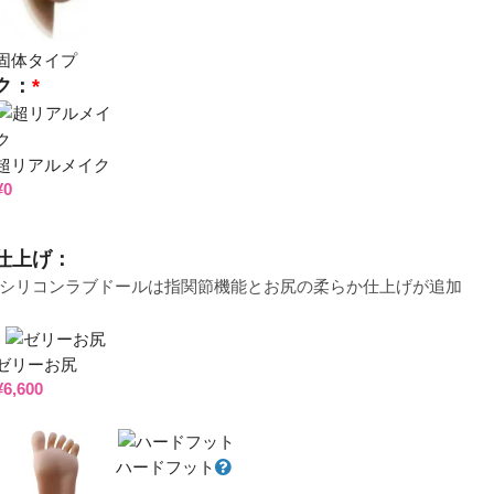
固体タイプ
ク：
*
超リアルメイク
¥
0
仕上げ：
mのシリコンラブドールは指関節機能とお尻の柔らか仕上げが追加
ゼリーお尻
¥
6,600
ハードフット