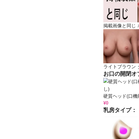
掲載画像と同じ
ライトブラウン
お口の開閉オ
硬質ヘッド(口機
¥
0
乳房タイプ：