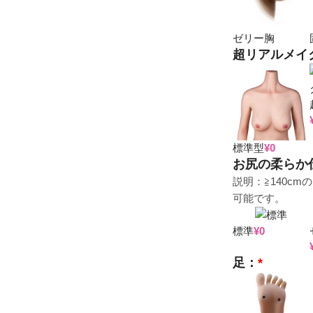
ゼリー胸
超リアルメイ
標準型
¥
0
お尻の柔らか
説明：≧140c
可能です。
標準
¥
0
足：
*