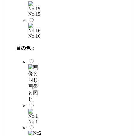
No.15
No.16
目の色：
画像
と同
じ
No.1