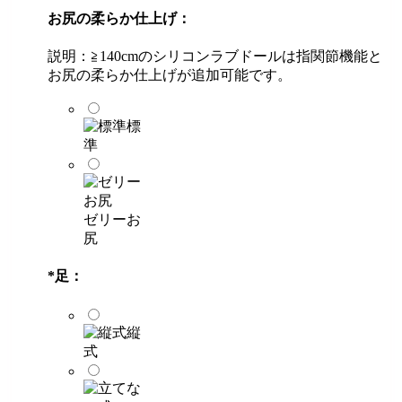
お尻の柔らか仕上げ：
説明：≧140cmのシリコンラブドールは指関節機能と
お尻の柔らか仕上げが追加可能です。
標
準
ゼリーお
尻
*
足：
縦
式