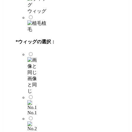
ウィッグ
植
毛
*
ウィッグの選択：
画像
と同
じ
No.1