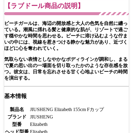
【ラブドール商品の説明】
ビーチガールは、海辺の開放感と大人の色気を自然に纏っ
ている。潮風に揺れる髪と健康的な肌が、リゾートで過ご
す穏やかな時間を思わせる。ビーチに溶け込むような佇ま
いの中には、視線を惹きつける静かな魅力があり、近づく
ほどに心を奪われていく。
気取らない表情としなやかなボディラインが調和し、まる
で夏の思い出の一場面を切り取ったかのような存在感を放
つ。彼女は、日常を忘れさせる甘く心地よいビーチの時間
を演出する。
基本情報
製品名
JIUSHENG Elizabeth 155cm Fカップ
ブランド
JIUSHENG
型番
Elizabeth
ヘッド型番
Elizabeth