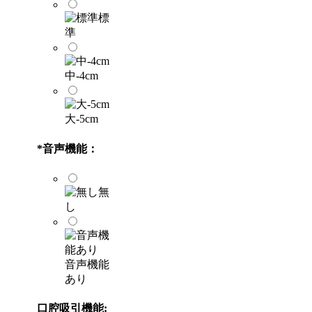
標
準
中-4cm
大-5cm
*
音声機能：
無
し
音声機能
あり
口腔吸引機能: