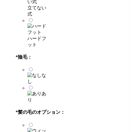
立てない
式
ハードフ
ット
*
陰毛：
な
し
あ
り
*
髪の毛のオプション：