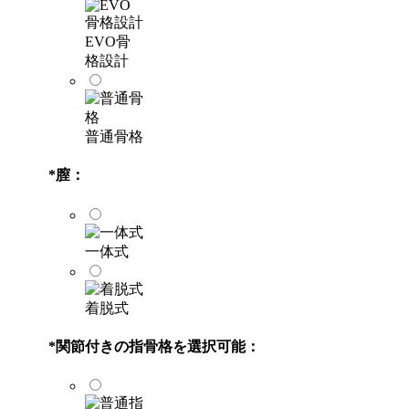
EVO骨
格設計
普通骨格
*
膣：
一体式
着脱式
*
関節付きの指骨格を選択可能：