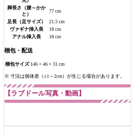
先）
脚長さ（腰～かか
77 cm
と）
足長（足サイズ）
21.5 cm
ヴァギナ挿入長
18 cm
アナル挿入長
18 cm
梱包・配送
梱包サイズ
146 × 46 × 31 cm
※ 寸法は個体差（±1～2cm）が生じる場合があります。
【ラブドール写真・動画】