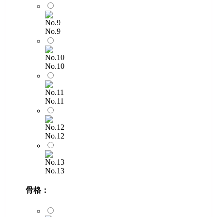
No.9
No.10
No.11
No.12
No.13
骨格：