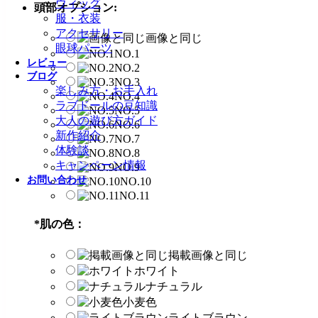
ウィッグ
頭部オプション:
服・衣装
アクセサリー
画像と同じ
眼球パーツ
NO.1
レビュー
NO.2
ブログ
NO.3
楽しみ方・お手入れ
NO.4
ラブドールの豆知識
NO.5
大人の遊び方ガイド
NO.6
新作紹介
NO.7
体験談
NO.8
キャンペーン情報
NO.9
お問い合わせ
NO.10
NO.11
*
肌の色：
掲載画像と同じ
ホワイト
ナチュラル
小麦色
ライトブラウン