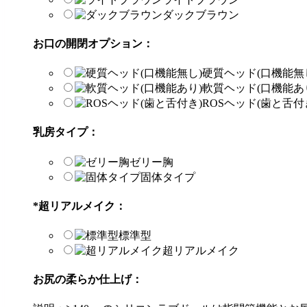
ダックブラウン
お口の開閉オプション：
硬質ヘッド(口機能無
軟質ヘッド(口機能あ
ROSヘッド(歯と舌付
乳房タイプ：
ゼリー胸
固体タイプ
*
超リアルメイク：
標準型
超リアルメイク
お尻の柔らか仕上げ：