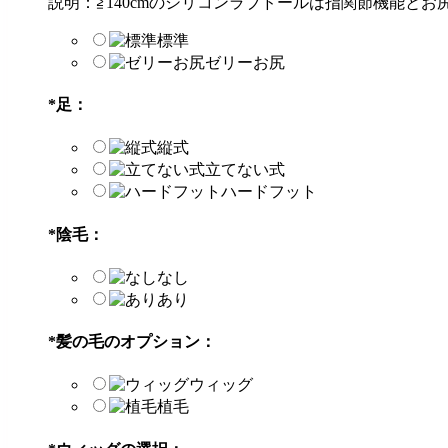
説明：≧140cmのシリコンラブドールは指関節機能と
標準
ゼリーお尻
*
足：
縦式
立てない式
ハードフット
*
陰毛：
なし
あり
*
髪の毛のオプション：
ウィッグ
植毛