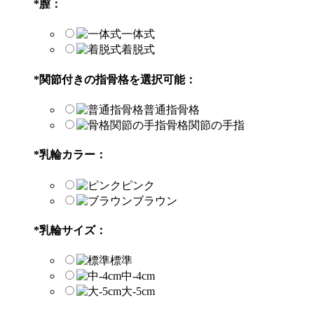
*
膣：
一体式
着脱式
*
関節付きの指骨格を選択可能：
普通指骨格
骨格関節の手指
*
乳輪カラー：
ピンク
ブラウン
*
乳輪サイズ：
標準
中-4cm
大-5cm