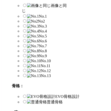
画像と同
じ
No.1
No2
No.3
No.4
No.5
No.6
No.7
No.8
No.9
No.10
No.11
No.12
No.13
骨格：
EVO骨格設計
普通骨格