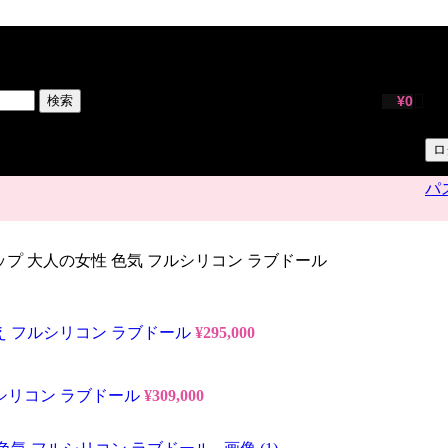
サ
ユ
検索
¥
0
パ
ロ
パ
 #02 Cカップ 大人の女性 色気 フルシリコン ラブドール
ップ萌え フルシリコン ラブドール
¥
295,000
 フルシリコン ラブドール
¥
309,000