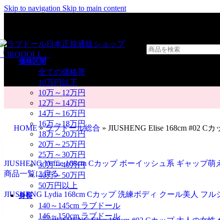
Skip to navigation
Skip to main content
価格区間
全ての価格帯
10万円以下
10万～12万円
12万～14万円
14万～16万円
16万～18万円
HOME
»
ラブドール総合
»
JIUSHENG Elise 168cm
18万～20万円
20万～25万円
25万～30万円
JIUSHENG Yuffie 168cm Cカップ ボーイッシュ系 ギャ
30万～40万円
商品一覧に戻る
40万～50万円
50万円以上
JIUSHENG Lydia 168cm Cカップ 洗練ボディ クール美人
身長
140～145cm ラブドール
146～150cm ラブドール