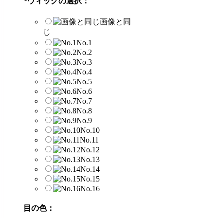
*
ウィッグの選択：
画像と同
じ
No.1
No.2
No.3
No.4
No.5
No.6
No.7
No.8
No.9
No.10
No.11
No.12
No.13
No.14
No.15
No.16
目の色：