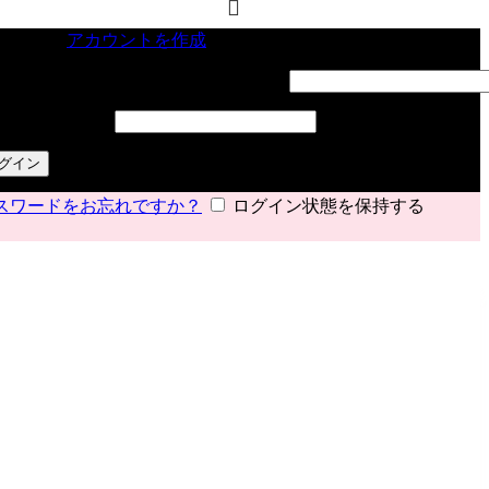
インイン
アカウントを作成
ーザー名またはメールアドレス
*
必須
スワード
*
必須
グイン
スワードをお忘れですか？
ログイン状態を保持する