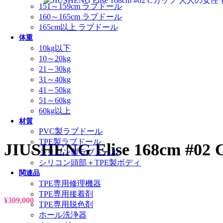
151～159cm ラブドール
160～165cm ラブドール
165cm以上 ラブドール
体重
10kg以下
10～20kg
21～30kg
31～40kg
41～50kg
51～60kg
60kg以上
材質
PVC製ラブドール
TPE製ラブドール
JIUSHENG Elise 168
シリコン製ラブドール
シリコン頭部＋TPE製ボディ
関連品
TPE専用修理機器
TPE専用接着剤
¥
309,000
TPE専用脱色剤
ホール洗浄器