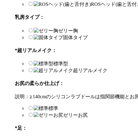
ROSヘッド(歯と舌付
乳房タイプ：
ゼリー胸
固体タイプ
*
超リアルメイク：
標準型
超リアルメイク
お尻の柔らか仕上げ：
説明：≧140cmのシリコンラブドールは指関節機能と
標準
ゼリーお尻
*
足：