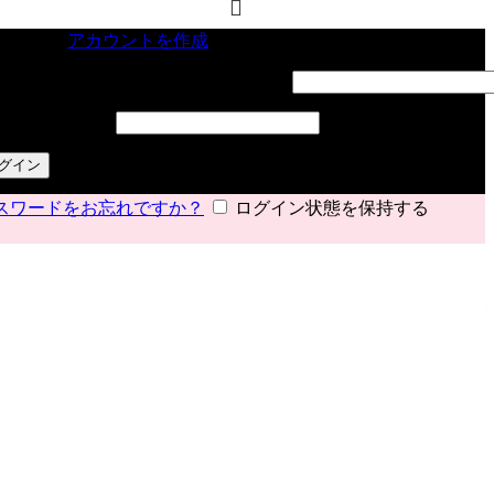
インイン
アカウントを作成
ーザー名またはメールアドレス
*
必須
スワード
*
必須
グイン
スワードをお忘れですか？
ログイン状態を保持する