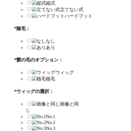
縦式
立てない式
ハードフット
*
陰毛：
なし
あり
*
髪の毛のオプション：
ウィッグ
植毛
*
ウィッグの選択：
画像と同
じ
No.1
No.2
No.3