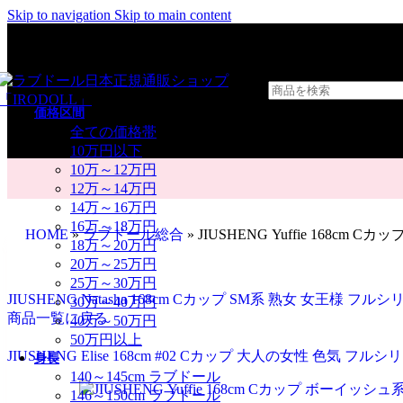
Skip to navigation
Skip to main content
価格区間
全ての価格帯
10万円以下
10万～12万円
12万～14万円
14万～16万円
16万～18万円
HOME
»
ラブドール総合
»
JIUSHENG Yuffie 168
18万～20万円
20万～25万円
25万～30万円
JIUSHENG Natasha 168cm Cカップ SM系 熟女 女王様 
30万～40万円
商品一覧に戻る
40万～50万円
50万円以上
JIUSHENG Elise 168cm #02 Cカップ 大人の女性 色気 フ
身長
140～145cm ラブドール
146～150cm ラブドール