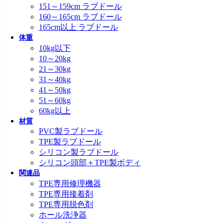
151～159cm ラブドール
160～165cm ラブドール
165cm以上 ラブドール
体重
10kg以下
10～20kg
21～30kg
31～40kg
41～50kg
51～60kg
60kg以上
材質
PVC製ラブドール
TPE製ラブドール
シリコン製ラブドール
シリコン頭部＋TPE製ボディ
関連品
TPE専用修理機器
TPE専用接着剤
TPE専用脱色剤
ホール洗浄器