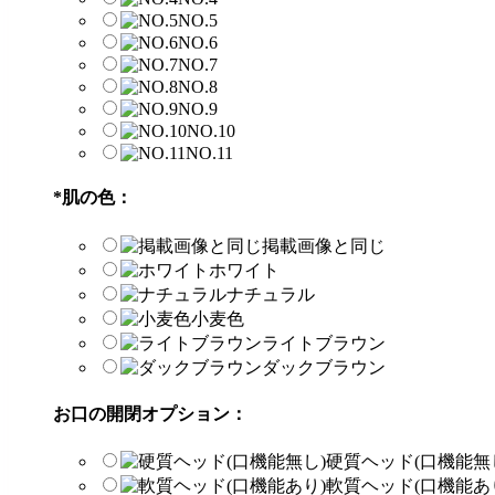
NO.5
NO.6
NO.7
NO.8
NO.9
NO.10
NO.11
*
肌の色：
掲載画像と同じ
ホワイト
ナチュラル
小麦色
ライトブラウン
ダックブラウン
お口の開閉オプション：
硬質ヘッド(口機能無
軟質ヘッド(口機能あ