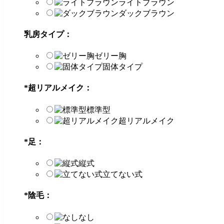
ライトブラウン
ダックブラウン
乳房タイプ：
ゼリー胸
固体タイプ
*
超リアルメイク：
標準型
超リアルメイク
*
足：
縦式
立てない式
*
陰毛：
なし