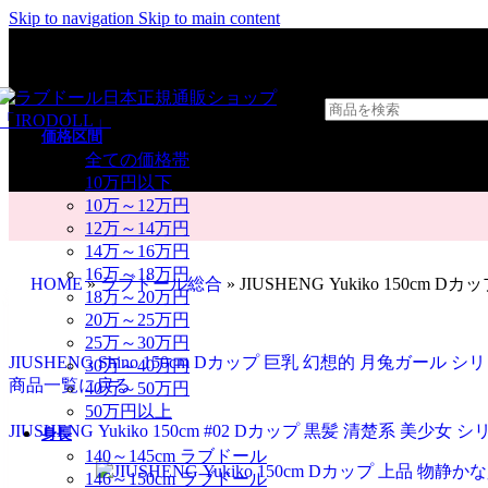
Skip to navigation
Skip to main content
価格区間
全ての価格帯
10万円以下
10万～12万円
12万～14万円
14万～16万円
16万～18万円
HOME
»
ラブドール総合
»
JIUSHENG Yukiko 150
18万～20万円
20万～25万円
25万～30万円
JIUSHENG Shino 150cm Dカップ 巨乳 幻想的 月兔ガー
30万～40万円
商品一覧に戻る
40万～50万円
50万円以上
JIUSHENG Yukiko 150cm #
身長
140～145cm ラブドール
146～150cm ラブドール