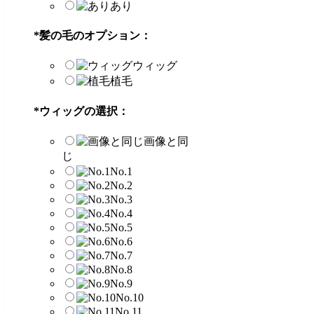
あり
*
髪の毛のオプション：
ウィッグ
植毛
*
ウィッグの選択：
画像と同
じ
No.1
No.2
No.3
No.4
No.5
No.6
No.7
No.8
No.9
No.10
No.11