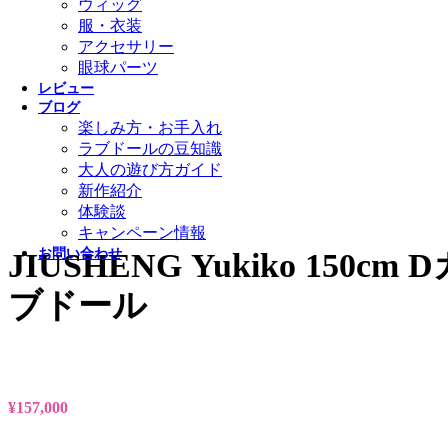
ウィッグ
服・衣装
アクセサリー
眼球パーツ
レビュー
ブログ
楽しみ方・お手入れ
ラブドールの豆知識
大人の遊び方ガイド
新作紹介
体験談
キャンペーン情報
お問い合わせ
JIUSHENG Yukiko 1
ブドール
¥
157,000