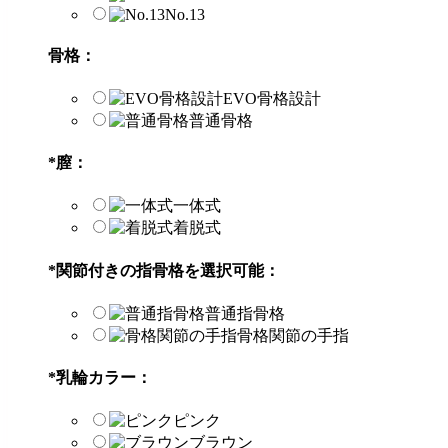
No.13
骨格：
EVO骨格設計
普通骨格
*
膣：
一体式
着脱式
*
関節付きの指骨格を選択可能：
普通指骨格
骨格関節の手指
*
乳輪カラー：
ピンク
ブラウン