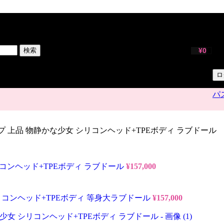
サ
ユ
検索
¥
0
パ
ロ
パ
cm Dカップ 上品 物静かな少女 シリコンヘッド+TPEボディ ラブドール
ル シリコンヘッド+TPEボディ ラブドール
¥
157,000
02 Dカップ 黒髪 清楚系 美少女 シリコンヘッド+TPEボディ 等身大ラブドール
¥
157,000