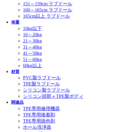
151～159cm ラブドール
160～165cm ラブドール
165cm以上 ラブドール
体重
10kg以下
10～20kg
21～30kg
31～40kg
41～50kg
51～60kg
60kg以上
材質
PVC製ラブドール
TPE製ラブドール
シリコン製ラブドール
シリコン頭部＋TPE製ボディ
関連品
TPE専用修理機器
TPE専用接着剤
TPE専用脱色剤
ホール洗浄器