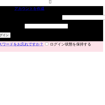
インイン
アカウントを作成
ーザー名またはメールアドレス
*
必須
スワード
*
必須
グイン
スワードをお忘れですか？
ログイン状態を保持する