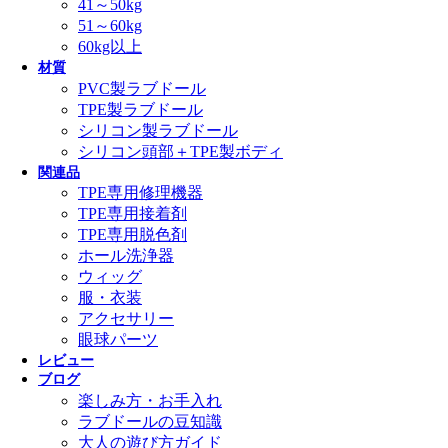
41～50kg
51～60kg
60kg以上
材質
PVC製ラブドール
TPE製ラブドール
シリコン製ラブドール
シリコン頭部＋TPE製ボディ
関連品
TPE専用修理機器
TPE専用接着剤
TPE専用脱色剤
ホール洗浄器
ウィッグ
服・衣装
アクセサリー
眼球パーツ
レビュー
ブログ
楽しみ方・お手入れ
ラブドールの豆知識
大人の遊び方ガイド