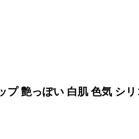
cm Dカップ 艶っぽい 白肌 色気