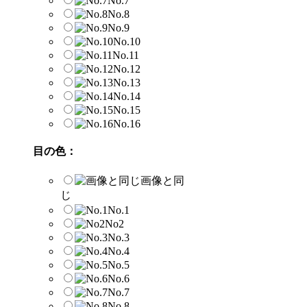
No.7
No.8
No.9
No.10
No.11
No.12
No.13
No.14
No.15
No.16
目の色：
画像と同
じ
No.1
No2
No.3
No.4
No.5
No.6
No.7
No.8