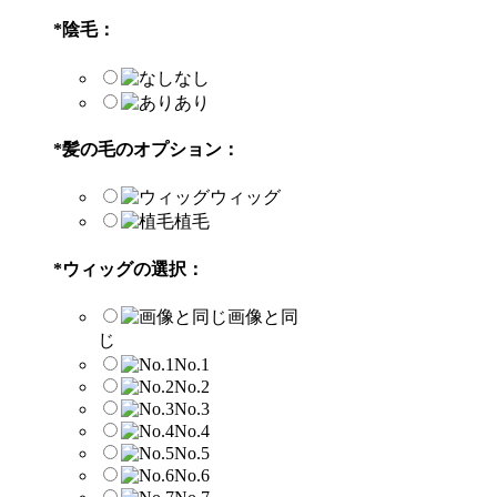
*
陰毛：
なし
あり
*
髪の毛のオプション：
ウィッグ
植毛
*
ウィッグの選択：
画像と同
じ
No.1
No.2
No.3
No.4
No.5
No.6