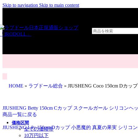
Skip to navigation
Skip to main content
HOME
»
ラブドール総合
»
JIUSHENG Coco 150cm
JIUSHENG Betty 150cm Cカップ スクールガール シリコ
商品一覧に戻る
価格区間
JIUSHENG Lily 150cm Dカップ 小悪魔的 真夏の果実 シ
全ての価格帯
10万円以下