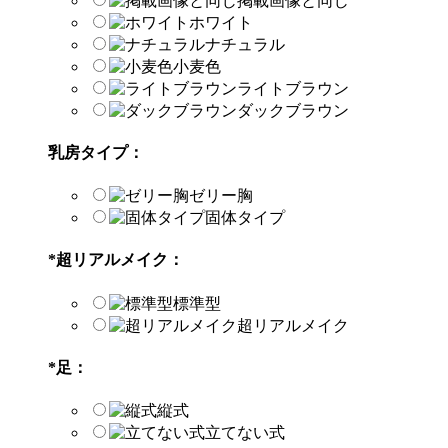
掲載画像と同じ
ホワイト
ナチュラル
小麦色
ライトブラウン
ダックブラウン
乳房タイプ：
ゼリー胸
固体タイプ
*
超リアルメイク：
標準型
超リアルメイク
*
足：
縦式
立てない式