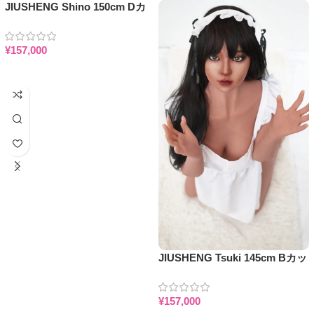
JIUSHENG Shino 150cm Dカ
ップ 巨乳 幻想的 月兔ガール シ
リコンヘッド+TPEボディ ラブ
¥
157,000
ドール
お買い物カゴに追加
JIUSHENG Tsuki 145cm Bカッ
プ メイド ブラウン肌 シリコン
ヘッド+TPEボディ ラブドール
¥
157,000