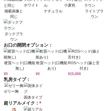
ホワイト
小麦色
掲載画像と
ナチュラル
ライトブラ
同じ
ウン
ダックブラ
ウン
お口の開閉オプション：
硬質ヘッド(口機能
軟質ヘッド(口機能
ROSヘッド(歯と舌
無し)
あり)
付き)
¥
0
¥
0
¥
15,000
乳房タイプ：
ゼリー胸
固体タイプ
超リアルメイク：
*