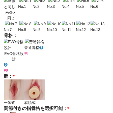
No.1
No2
No.3
No.4
No.5
No.6
画像と
同じ
No.7
No.8
No.9
No.10
No.11
No.12
No.13
骨格：
普通骨格
¥
0
EVO骨格設
計
¥
0
膣：
*
一体式
着脱式
関節付きの指骨格を選択可能：
*