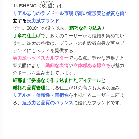
ジウシェン
JIUSHENG（
玖盛
）
は、
リアル志向のラブドール市場で高い造形美と品質を両
立する
実力派ブランド
です。2018年の設立以来、
精巧な作り込み
と
丁寧な仕上げ
で、多くのユーザーから信頼を集めてい
ます。最大の特徴は、ブランドの創設者自身が著名ブ
ランドにもヘッドを提供する
実力派ヘッドスカルプター
である点。豊かな造形力と
審美眼により、
繊細な表情
や
立体感ある顔立ち
が魅力
のドールを生み出しています。
細部まで妥協なく作り込まれたディテール
と、
厳格な品質管理
による仕上がりの高さも大きな強み。
リアルさ・信頼性・芸術性
を重視するユーザーに応え
る、
造形力と品質のバランス
に優れたブランドです。