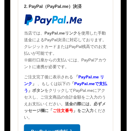
2. PayPal（PayPal.me）決済
当店では、
PayPal.meリンク
を使用した手動
送金によるPayPal決済に対応しております。
クレジットカードまたはPayPal残高でのお支
払いが可能です。
※銀行口座からの支払いには、PayPalアカウ
ントに連携が必要です。
ご注文完了後に表示される
「
PayPal.me リ
ンク
」
、もしくは以下の
「
PayPal.meで支払
う
」ボタン
をクリックしてPayPal.meにアク
セスし、ご注文商品の合計金額をご入力のう
えお支払いください。
送金の際には、必ずメ
ッセージ欄に
「
ご注文番号
」
をご入力
くださ
い。