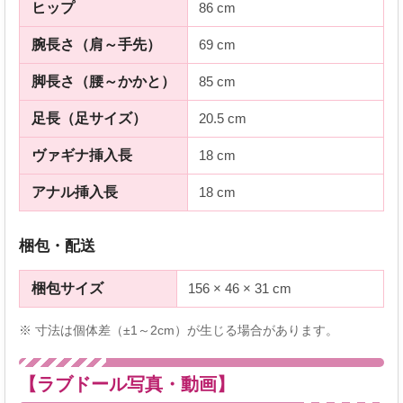
ヒップ
86 cm
腕長さ（肩～手先）
69 cm
脚長さ（腰～かかと）
85 cm
足長（足サイズ）
20.5 cm
ヴァギナ挿入長
18 cm
アナル挿入長
18 cm
梱包・配送
梱包サイズ
156 × 46 × 31 cm
※ 寸法は個体差（±1～2cm）が生じる場合があります。
【ラブドール写真・動画】