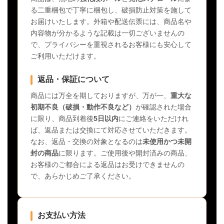
る二重梱包で丁寧に梱包し、破損防止対策を施して
お届けいたします。外箱や配送伝票には、商品名や
内容物が分かるような記載は一切ございませんの
で、プライバシーを重視されるお客様にも安心して
ご利用いただけます。
返品・保証について
商品には万全を期しておりますが、万が一、
重大な
初期不良（破損・動作不良など）
が確認された場合
に限り、商品到着後
5日以内
にご連絡をいただけれ
ば、返品または交換にて対応させていただきます。
なお、返品・交換の対象となるのは
未使用かつ未開
封の商品
に限ります。ご使用後や開封済みの商品、
お客様のご都合による返品はお受けできませんの
で、あらかじめご了承ください。
お支払い方法