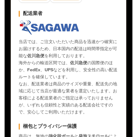
配送業者
当店では、ご注文いただいた商品を迅速かつ確実に
お届けするため、日本国内の配送は時間帯指定が可
能な
佐川急便
を利用しております。
海外からの輸送区間では、
佐川急便
の国際便のほ
か、
FedEx
、
UPS
などを利用し、安全性の高い配送
ルートを確保しています。
なお、配送業者は商品のサイズや重量、配送先の地
域に応じて当店が最適な業者を選定いたします。お
客様による配送業者のご指定は承っておりません
が、いずれも信頼性と実績のある配送会社ですの
で、安心してご利用いただけます。
梱包とプライバシー保護
商品は、無地の
強化段ボール
と
発泡スチロール
によ