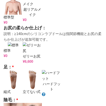
超リアルメ
イク
標準型
¥
0
¥
0
お尻の柔らか仕上げ：
説明：≧140cmのシリコンラブドールは指関節機能とお尻の柔
らか仕上げが追加可能です。
標準
¥
0
ゼリーお尻
¥
6,600
足：
*
ハードフッ
ト
縦式
立てない式
陰毛：
*