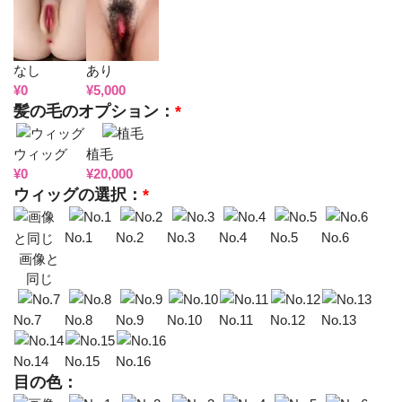
なし
あり
¥
0
¥
5,000
髪の毛のオプション：
*
ウィッグ
植毛
¥
0
¥
20,000
ウィッグの選択：
*
No.1
No.2
No.3
No.4
No.5
No.6
画像と
同じ
No.7
No.8
No.9
No.10
No.11
No.12
No.13
No.14
No.15
No.16
目の色：