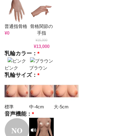
普通指骨格
骨格関節の
¥
0
手指
¥
15,000
¥
13,000
乳輪カラー：
*
ピンク
ブラウン
乳輪サイズ：
*
標準
中-4cm
大-5cm
音声機能：
*