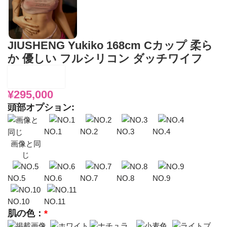
JIUSHENG Yukiko 168cm Cカップ 柔ら
か 優しい フルシリコン ダッチワイフ
¥
295,000
頭部オプション:
NO.1
NO.2
NO.3
NO.4
画像と同
じ
NO.5
NO.6
NO.7
NO.8
NO.9
NO.10
NO.11
肌の色：
*