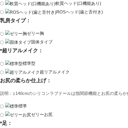
軟質ヘッド(口機能あり)
ROSヘッド(歯と舌付き)
乳房タイプ：
ゼリー胸
固体タイプ
*
超リアルメイク：
標準型
超リアルメイク
お尻の柔らか仕上げ：
説明：≧140cmのシリコンラブドールは指関節機能とお尻の柔ら
標準
ゼリーお尻
*
足：