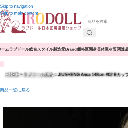
Skip to navigation
Skip to main content
ホーム
ラブドール総合
スタイル
製造元
Brand
価格区間
身長
体重
材質
関連
HOME
»
ラブドール総合
»
JIUSHENG Arisa 148cm #0
商品一覧に戻る