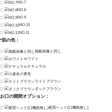
NO.7
NO.8
NO.9
NO.10
NO.11
*
肌の色：
掲載画像と同じ
ホワイト
ナチュラル
小麦色
ライトブラウン
ダックブラウン
お口の開閉オプション：
硬質ヘッド(口機能無し)