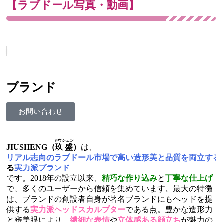
【ラブドール写真・動画】
ブランド
お問い合わせ
ジウシェン
JIUSHENG（
玖盛
）
は、
リアル志向のラブドール市場で高い造形美と品質を両立す
る
実力派ブランド
です。2018年の設立以来、
精巧な作り込み
と
丁寧な仕上げ
で、多くのユーザーから信頼を集めています。最大の特徴
は、ブランドの創設者自身が著名ブランドにもヘッドを提
供する
実力派ヘッドスカルプター
である点。豊かな造形力
と審美眼により、
繊細な表情
や
立体感ある顔立ち
が魅力の