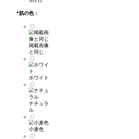
NO.11
*
肌の色：
掲載画像
と同じ
ホワイト
ナチュラ
ル
小麦色