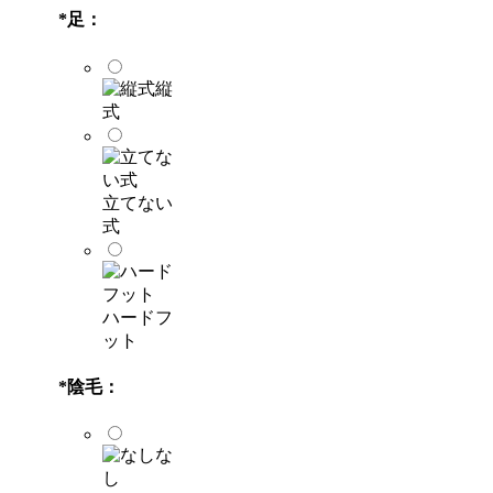
*
足：
縦
式
立てない
式
ハードフ
ット
*
陰毛：
な
し