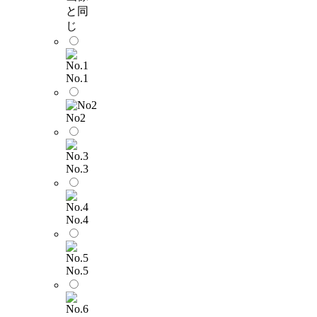
と同
じ
No.1
No2
No.3
No.4
No.5