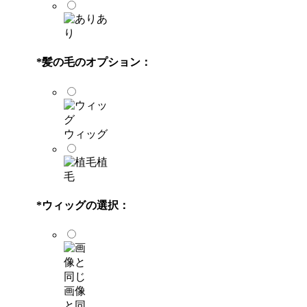
あ
り
*
髪の毛のオプション：
ウィッグ
植
毛
*
ウィッグの選択：
画像
と同