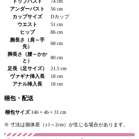
トップバスト
74 cm
アンダーバスト
56 cm
カップサイズ
Dカップ
ウエスト
51 cm
ヒップ
86 cm
腕長さ（肩～手
68 cm
先）
脚長さ（腰～かか
80 cm
と）
足長（足サイズ）
21.5 cm
ヴァギナ挿入長
18 cm
アナル挿入長
18 cm
梱包・配送
梱包サイズ
146 × 46 × 31 cm
※ 寸法は個体差（±1～2cm）が生じる場合があります。