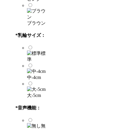
ブラウン
*
乳輪サイズ：
標
準
中-4cm
大-5cm
*
音声機能：
無