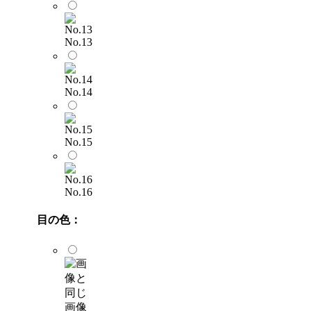
No.13
No.14
No.15
No.16
目の色：
画像