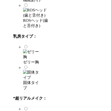
ROSヘッド(歯
と舌付き)
乳房タイプ：
ゼリー胸
固体タイ
プ
*
超リアルメイク：