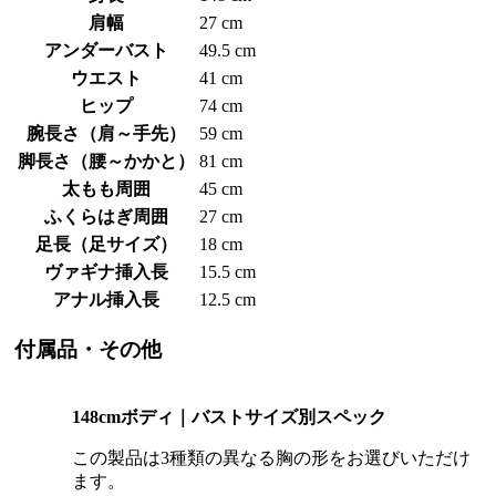
肩幅
27 cm
アンダーバスト
49.5 cm
ウエスト
41 cm
ヒップ
74 cm
腕長さ（肩～手先）
59 cm
脚長さ（腰～かかと）
81 cm
太もも周囲
45 cm
ふくらはぎ周囲
27 cm
足長（足サイズ）
18 cm
ヴァギナ挿入長
15.5 cm
アナル挿入長
12.5 cm
付属品・その他
148cmボディ｜バストサイズ別スペック
この製品は3種類の異なる胸の形をお選びいただけ
ます。