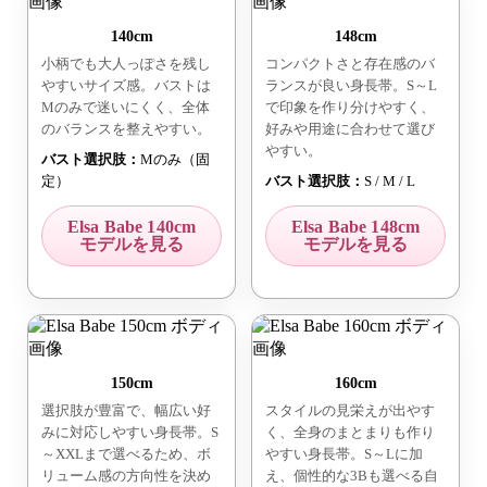
140cm
148cm
小柄でも大人っぽさを残し
コンパクトさと存在感のバ
やすいサイズ感。バストは
ランスが良い身長帯。S～L
Mのみで迷いにくく、全体
で印象を作り分けやすく、
のバランスを整えやすい。
好みや用途に合わせて選び
やすい。
バスト選択肢：
Mのみ（固
定）
バスト選択肢：
S / M / L
Elsa Babe 140cm
Elsa Babe 148cm
モデルを見る
モデルを見る
150cm
160cm
選択肢が豊富で、幅広い好
スタイルの見栄えが出やす
みに対応しやすい身長帯。S
く、全身のまとまりも作り
～XXLまで選べるため、ボ
やすい身長帯。S～Lに加
リューム感の方向性を決め
え、個性的な3Bも選べる自