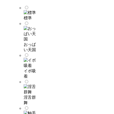
標準
おっぱ
い天国
イボ吸
着
淫舌群
舞