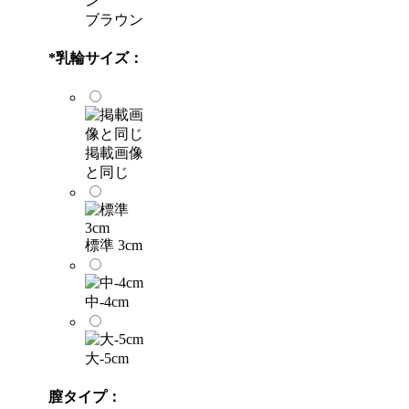
ブラウン
*
乳輪サイズ：
掲載画像
と同じ
標準 3cm
中-4cm
大-5cm
膣タイプ：