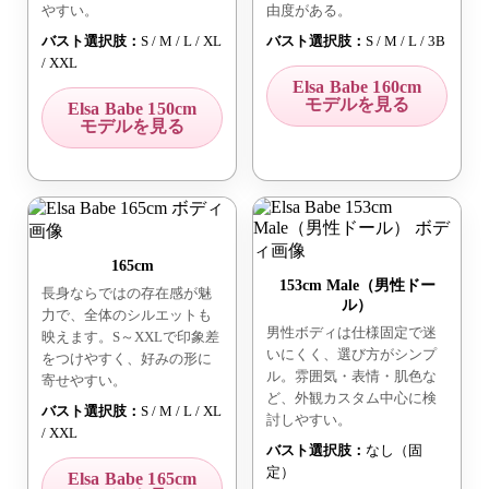
やすい。
由度がある。
バスト選択肢：
S / M / L / XL
バスト選択肢：
S / M / L / 3B
/ XXL
Elsa Babe 160cm
モデルを見る
Elsa Babe 150cm
モデルを見る
165cm
153cm Male（男性ドー
長身ならではの存在感が魅
ル）
力で、全体のシルエットも
男性ボディは仕様固定で迷
映えます。S～XXLで印象差
いにくく、選び方がシンプ
をつけやすく、好みの形に
ル。雰囲気・表情・肌色な
寄せやすい。
ど、外観カスタム中心に検
バスト選択肢：
S / M / L / XL
討しやすい。
/ XXL
バスト選択肢：
なし（固
定）
Elsa Babe 165cm