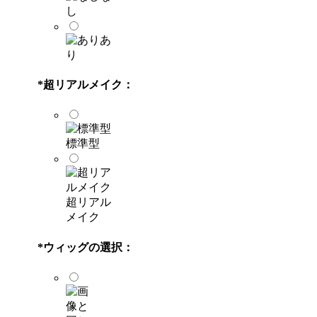
し
あ
り
*
超リアルメイク：
標準型
超リアル
メイク
*
ウィッグの選択：