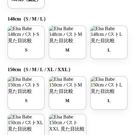
148cm（S / M / L）
S
M
L
150cm（S / M / L / XL / XXL）
S
M
L