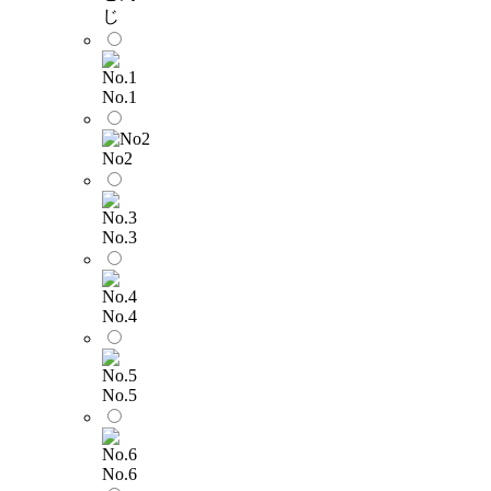
じ
No.1
No2
No.3
No.4
No.5
No.6