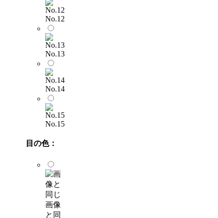
No.12
No.13
No.14
No.15
目の色：
画像
と同