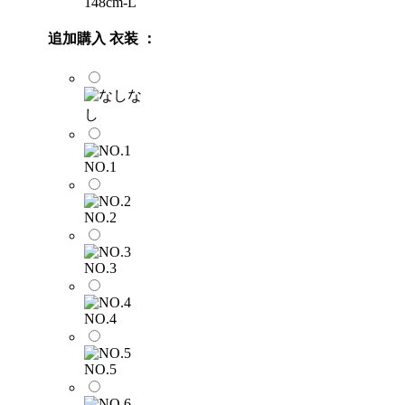
148cm-L
追加購入 衣装 ：
な
し
NO.1
NO.2
NO.3
NO.4
NO.5