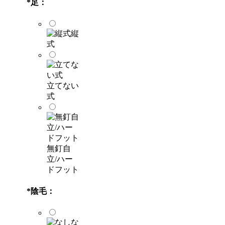
*
足：
縦
式
立てない
式
無釘自
立/ハー
ドフット
*
陰毛：
な