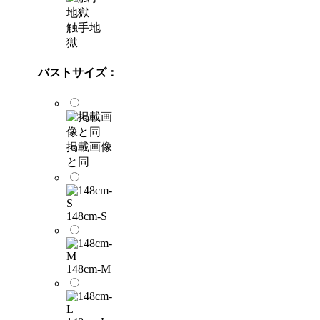
触手地
獄
バストサイズ：
掲載画像
と同
148cm-S
148cm-M