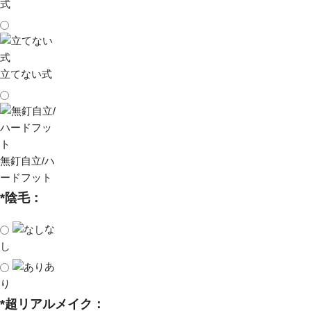
式
立てない式
無釘自立/ハ
ードフット
*
陰毛：
な
し
あ
り
*
超リアルメイク：