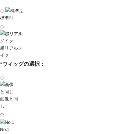
標準型
超リアルメ
イク
*
ウィッグの選択：
画像と同
じ
No.1