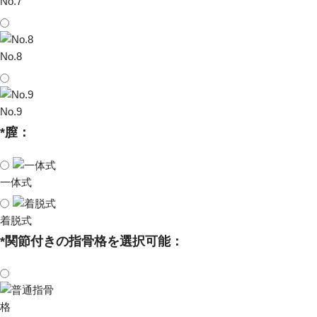
No.7
No.8
No.9
*
膣：
一体式
着脱式
*
関節付きの指骨格を選択可能：