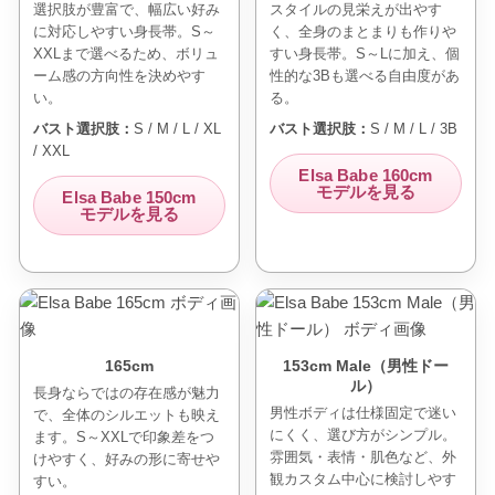
選択肢が豊富で、幅広い好み
スタイルの見栄えが出やす
に対応しやすい身長帯。S～
く、全身のまとまりも作りや
XXLまで選べるため、ボリュ
すい身長帯。S～Lに加え、個
ーム感の方向性を決めやす
性的な3Bも選べる自由度があ
い。
る。
バスト選択肢：
S / M / L / XL
バスト選択肢：
S / M / L / 3B
/ XXL
Elsa Babe 160cm
モデルを見る
Elsa Babe 150cm
モデルを見る
165cm
153cm Male（男性ドー
ル）
長身ならではの存在感が魅力
男性ボディは仕様固定で迷い
で、全体のシルエットも映え
にくく、選び方がシンプル。
ます。S～XXLで印象差をつ
雰囲気・表情・肌色など、外
けやすく、好みの形に寄せや
観カスタム中心に検討しやす
すい。