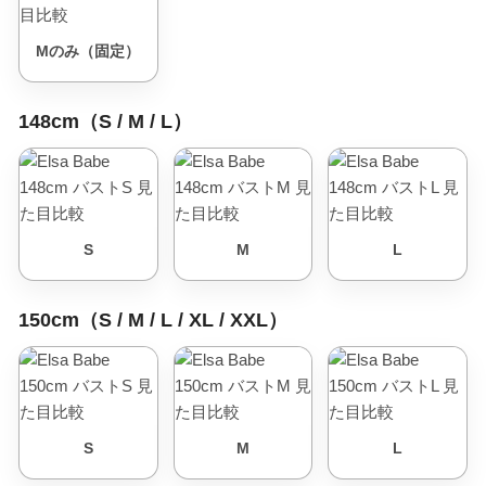
Mのみ（固定）
148cm（S / M / L）
S
M
L
150cm（S / M / L / XL / XXL）
S
M
L