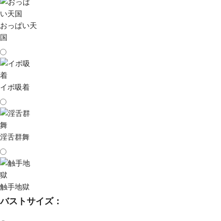
おっぱい天
国
イボ吸着
淫舌群舞
触手地獄
バストサイズ：