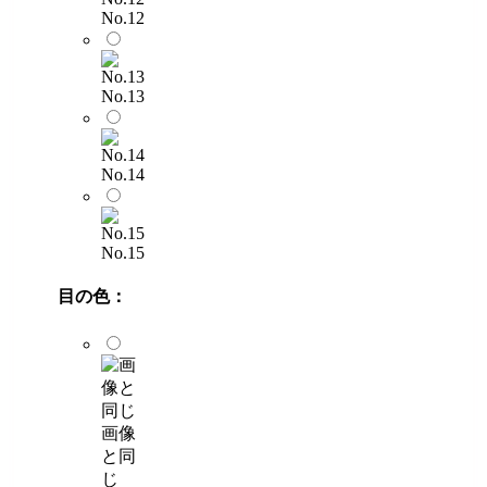
No.12
No.13
No.14
No.15
目の色：
画像
と同
じ