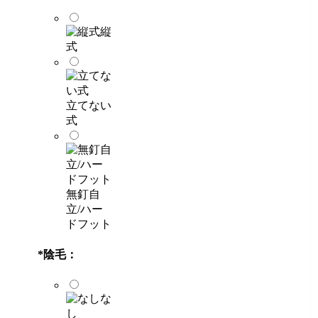
縦
式
立てない
式
無釘自
立/ハー
ドフット
*
陰毛：
な
し