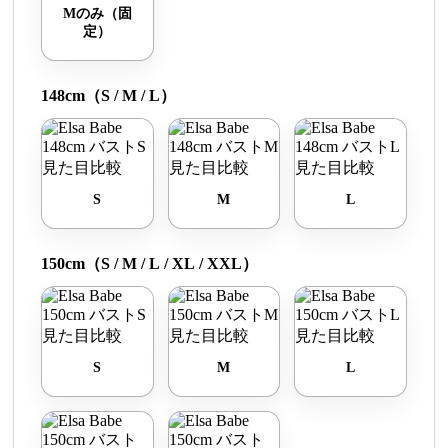
Mのみ（固
定）
148cm（S / M / L）
S
M
L
150cm（S / M / L / XL / XXL）
S
M
L