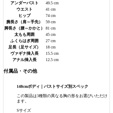
アンダーバスト
49.5 cm
ウエスト
41 cm
ヒップ
74 cm
腕長さ（肩～手先）
59 cm
脚長さ（腰～かかと）
81 cm
太もも周囲
45 cm
ふくらはぎ周囲
27 cm
足長（足サイズ）
18 cm
ヴァギナ挿入長
15.5 cm
アナル挿入長
12.5 cm
付属品・その他
148cmボディ｜バストサイズ別スペック
この製品は3種類の異なる胸の形をお選びいただけ
ます。
Sサイズ