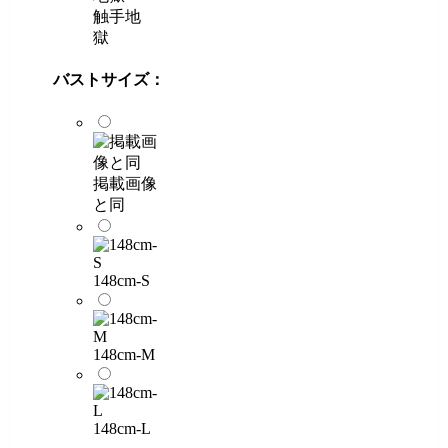
触手地
獄
バストサイズ：
掲載画像
と同
148cm-S
148cm-M
148cm-L