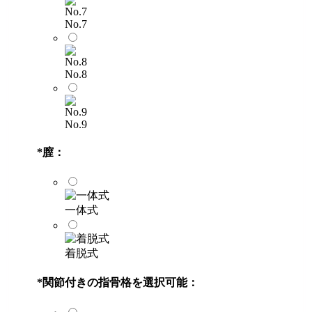
No.7
No.8
No.9
*
膣：
一体式
着脱式
*
関節付きの指骨格を選択可能：