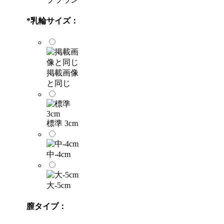
*
乳輪サイズ：
掲載画像
と同じ
標準 3cm
中-4cm
大-5cm
膣タイプ：