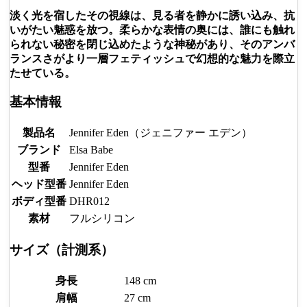
淡く光を宿したその視線は、見る者を静かに誘い込み、抗
いがたい魅惑を放つ。柔らかな表情の奥には、誰にも触れ
られない秘密を閉じ込めたような神秘があり、そのアンバ
ランスさがより一層フェティッシュで幻想的な魅力を際立
たせている。
基本情報
製品名
Jennifer Eden（ジェニファー エデン）
ブランド
Elsa Babe
型番
Jennifer Eden
ヘッド型番
Jennifer Eden
ボディ型番
DHR012
素材
フルシリコン
サイズ（計測系）
身長
148 cm
肩幅
27 cm