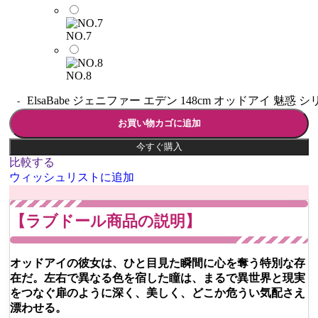
NO.7
NO.8
ElsaBabe ジェニファー エデン 148cm オッドアイ 魅惑 
お買い物カゴに追加
今すぐ購入
比較する
ウィッシュリストに追加
【ラブドール商品の説明】
オッドアイの彼女は、ひと目見た瞬間に心を奪う特別な存
在だ。左右で異なる色を宿した瞳は、まるで異世界と現実
をつなぐ扉のように深く、美しく、どこか危うい気配さえ
漂わせる。