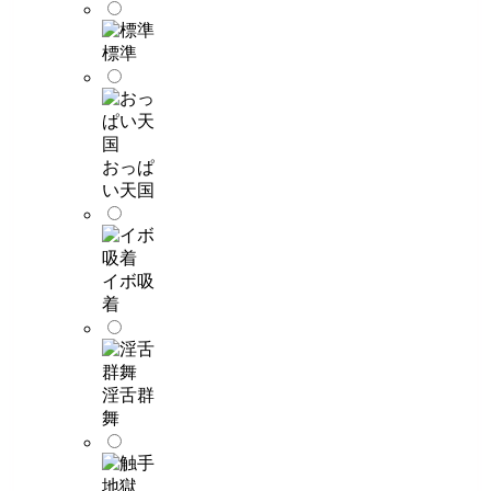
標準
おっぱ
い天国
イボ吸
着
淫舌群
舞