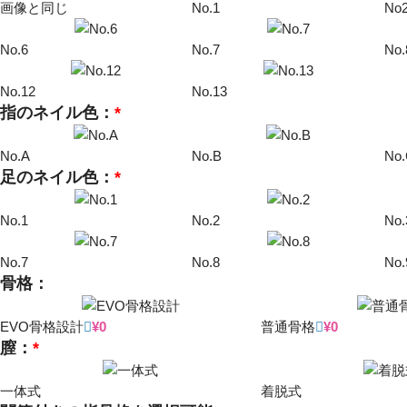
画像と同じ
No.1
No
No.6
No.7
No.
No.12
No.13
指のネイル色：
*
No.A
No.B
No
足のネイル色：
*
No.1
No.2
No.
No.7
No.8
No.
骨格：
EVO骨格設計
¥
0
普通骨格
¥
0
膣：
*
一体式
着脱式