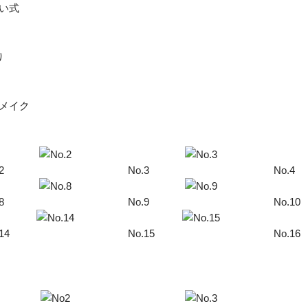
2
No.3
No.4
8
No.9
No.10
14
No.15
No.16