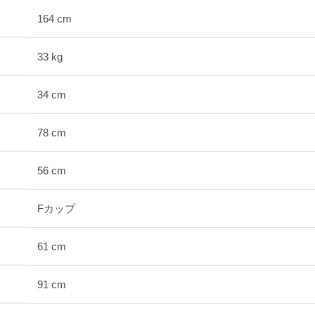
164 cm
33 kg
34 cm
78 cm
56 cm
Fカップ
61 cm
91 cm