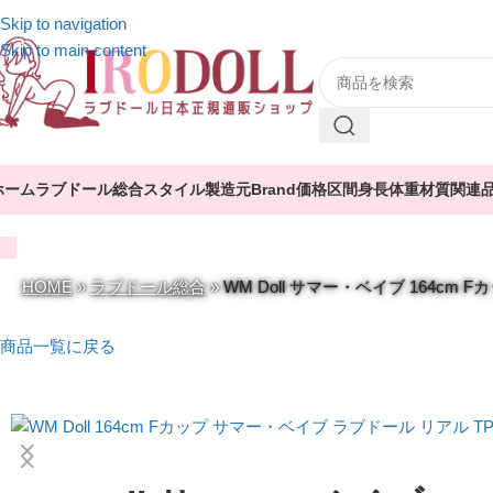
Skip to navigation
Skip to main content
ホーム
ラブドール総合
スタイル
製造元
Brand
価格区間
身長
体重
材質
関連
HOME
»
ラブドール総合
»
WM Doll サマー・ベイブ 164cm
商品一覧に戻る