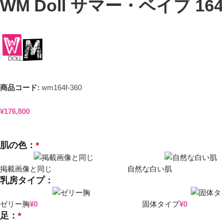
WM Doll サマー・ベイブ 
商品コード:
wm164f-360
¥
176,800
肌の色：
*
掲載画像と同じ
自然な白い肌
乳房タイプ：
ゼリー胸
¥
0
固体タイプ
¥
0
足：
*