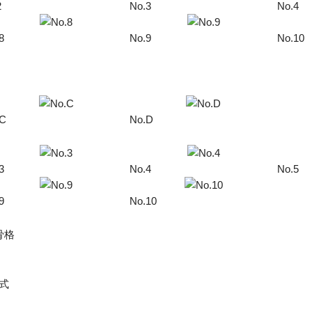
2
No.3
No.4
8
No.9
No.10
.C
No.D
3
No.4
No.5
9
No.10