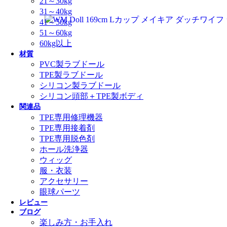
21～30kg
31～40kg
41～50kg
51～60kg
60kg以上
材質
PVC製ラブドール
TPE製ラブドール
シリコン製ラブドール
シリコン頭部＋TPE製ボディ
関連品
TPE専用修理機器
TPE専用接着剤
TPE専用脱色剤
ホール洗浄器
ウィッグ
服・衣装
アクセサリー
眼球パーツ
レビュー
ブログ
楽しみ方・お手入れ