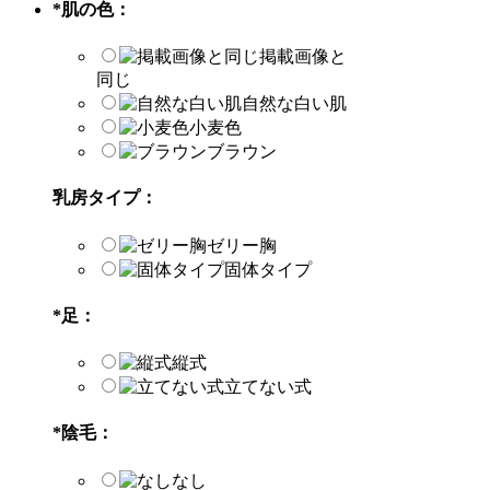
*
肌の色：
掲載画像と
同じ
自然な白い肌
小麦色
ブラウン
乳房タイプ：
ゼリー胸
固体タイプ
*
足：
縦式
立てない式
*
陰毛：
なし