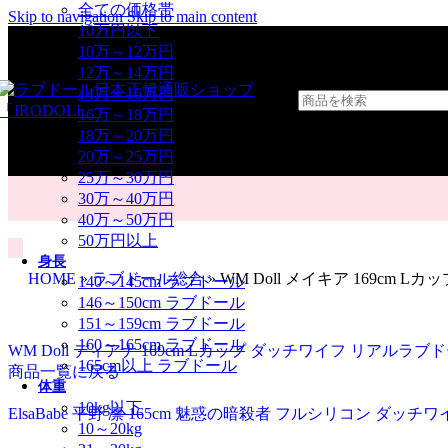
全ての価格帯
Skip to navigation
Skip to main content
10万円以下
10万～12万円
12万～14万円
14万～16万円
16万～18万円
18万～20万円
20万～25万円
25万～30万円
30万～40万円
40万～50万円
50万円以上
身長
HOME
»
ラブドール総合
»
WM Doll メイキア 169cm 
140～145cm ラブドール
146～150cm ラブドール
151～159cm ラブドール
160～165cm ラブドール
WM Doll ディアナ 169cm Lカップ ダッチワイフ リアルラブ
165cm以上 ラブドール
商品一覧に戻る
体重
10kg以下
ElsaBabe 平野 凛 165cm 魅惑の暗殺者 フルシリコン ダッチ
10～20kg