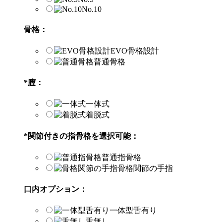
No.10
骨格：
EVO骨格設計
普通骨格
*
膣：
一体式
着脱式
*
関節付きの指骨格を選択可能：
普通指骨格
骨格関節の手指
口内オプション：
一体型舌有り
舌無し