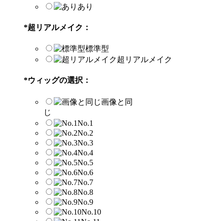
あり
*
超リアルメイク：
標準型
超リアルメイク
*
ウィッグの選択：
画像と同
じ
No.1
No.2
No.3
No.4
No.5
No.6
No.7
No.8
No.9
No.10