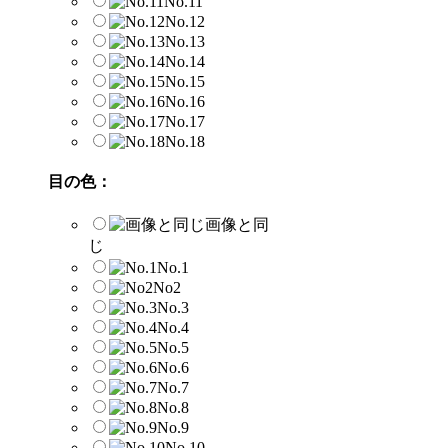
No.11
No.12
No.13
No.14
No.15
No.16
No.17
No.18
目の色：
画像と同
じ
No.1
No2
No.3
No.4
No.5
No.6
No.7
No.8
No.9
No.10