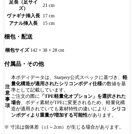
足長（足サイ
21 cm
ズ）
ヴァギナ挿入長
17 cm
アナル挿入長
15 cm
梱包・配送
梱包サイズ
142 × 38 × 28 cm
付属品・その他
本ボディデータは、Starpery公式スペックに基づき、
軽
量化構造が適用されたシリコンボディ仕様
の数値を基
注
準として記載しています。
意
ご注文の際に
「TPE軽量化オプション」を選択された
事
場合
、ボディ素材がTPEに変更されるため、軽量化構
項
造が適用されていても素材特性の違いにより、
シリコ
ンボディより重量が増加する可能性
があります。
※ 寸法は個体差（±1～2cm）が生じる場合があります。