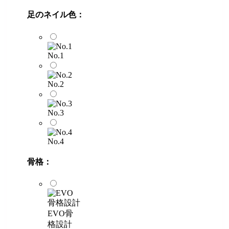
足のネイル色：
No.1
No.2
No.3
No.4
骨格：
EVO骨
格設計