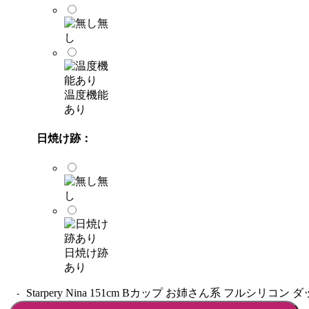
無
し
温度機能
あり
日焼け跡：
無
し
日焼け跡
あり
Starpery Nina 151cm Bカップ お姉さん系 フルシリコン