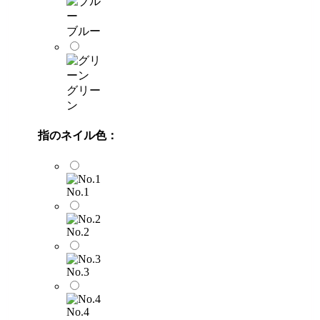
ブルー
グリー
ン
指のネイル色：
No.1
No.2
No.3
No.4