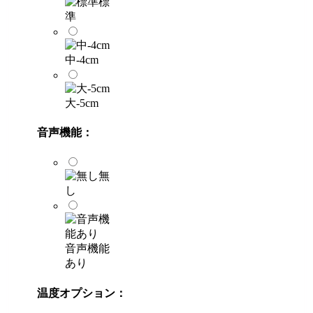
標
準
中-4cm
大-5cm
音声機能：
無
し
音声機能
あり
温度オプション：