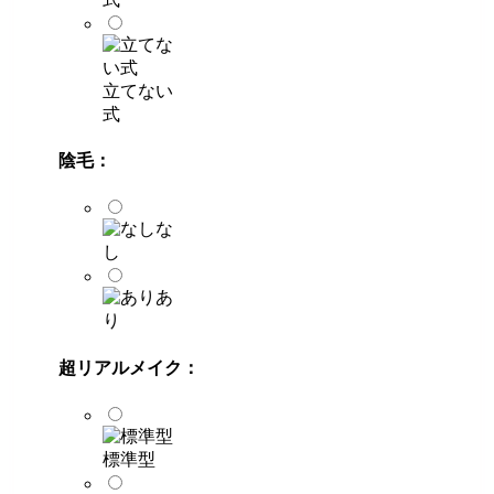
立てない
式
陰毛：
な
し
あ
り
超リアルメイク：
標準型