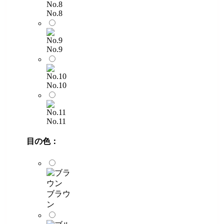
No.8
No.9
No.10
No.11
目の色：
ブラウ
ン