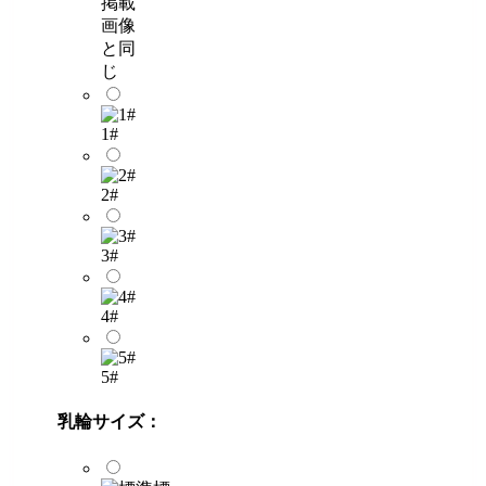
掲載
画像
と同
じ
1#
2#
3#
4#
5#
乳輪サイズ：