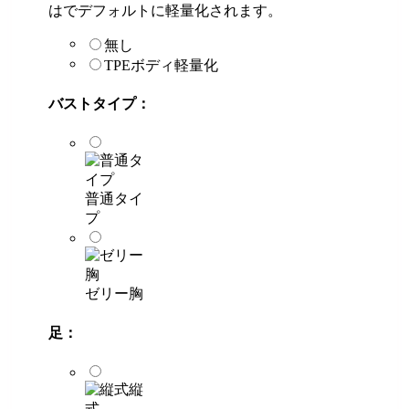
はでデフォルトに軽量化されます。
無し
TPEボディ軽量化
バストタイプ：
普通タイ
プ
ゼリー胸
足：
縦
式