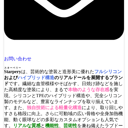
お問い合わせ
スターペリー
Starpery
は、芸術的な塗装と造形美に優れた
フルシリコン
および
ハイブリッド構造
のリアルドールを展開するブラン
ド
です。繊細な血管模様やそばかす、日焼け跡などを施し
た高精度な塗装により、まるで
本物のような存在感
を実
現。シリコンとTPEのハイブリッド構造や、完全シリコン
製のモデルなど、豊富なラインナップを取り揃えていま
す。また、
独自技術による軽量化構造
により、取り回しや
すさも格段に向上。さらに可動域の広い骨格や全身加熱機
能、動く眼球などの多彩なカスタムオプションも人気で
す。
リアルな質感
と
機能性
、
芸術性
を兼ね備えたラブドー