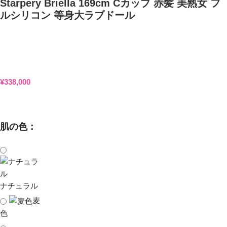
Starpery Briella 169cm Cカップ 赤髪 美熟女 フ
ルシリコン 等身大ラブドール
¥
338,000
肌の色：
ナチュラル
麦
色