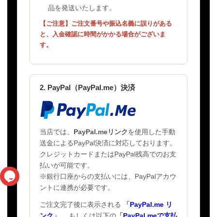
品を発送いたします。
【ご注意】ご注文番号や振込名義に誤りがある
と、入金確認に時間がかかる場合がございま
す。
2. PayPal（PayPal.me）決済
当店では、
PayPal.meリンク
を使用した手動
送金によるPayPal決済に対応しております。
クレジットカードまたはPayPal残高でのお支
払いが可能です。
※銀行口座からの支払いには、PayPalアカウ
ントに連携が必要です。
ご注文完了後に表示される
「
PayPal.me リ
ンク
」
、もしくは以下の
「
PayPal.meで支払