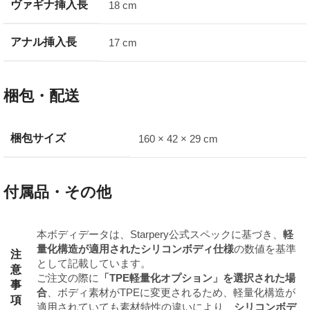
ヴァギナ挿入長
18 cm
アナル挿入長
17 cm
梱包・配送
梱包サイズ
160 × 42 × 29 cm
付属品・その他
本ボディデータは、Starpery公式スペックに基づき、
軽
量化構造が適用されたシリコンボディ仕様
の数値を基準
注
として記載しています。
意
ご注文の際に
「TPE軽量化オプション」を選択された場
事
合
、ボディ素材がTPEに変更されるため、軽量化構造が
項
適用されていても素材特性の違いにより、
シリコンボデ