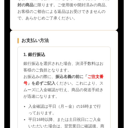
封の商品
に限ります。ご使用後や開封済みの商品、
お客様のご都合による返品はお受けできませんの
で、あらかじめご了承ください。
お支払い方法
1. 銀行振込
銀行振込を選択された場合、決済手数料はお
客様のご負担となります。
お振込みの際に、
振込名義の前に「
ご注文番
号
」を必ずご記入
ください。これにより、ス
ムーズに入金確認が行え、商品の発送手続き
が迅速になります。
入金確認は平日（月～金）の16時まで行
っております。
平日16時以降、または土日祝日にご入金
いただいた場合は、翌営業日に確認後、商