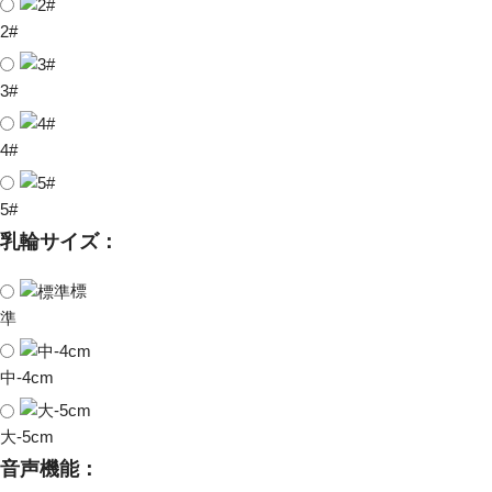
2#
3#
4#
5#
乳輪サイズ：
標
準
中-4cm
大-5cm
音声機能：