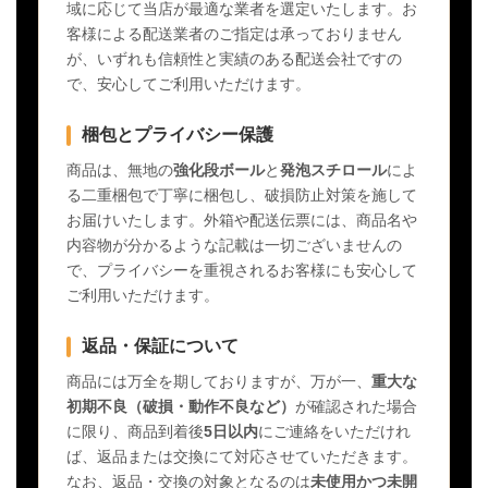
域に応じて当店が最適な業者を選定いたします。お
客様による配送業者のご指定は承っておりません
が、いずれも信頼性と実績のある配送会社ですの
で、安心してご利用いただけます。
梱包とプライバシー保護
商品は、無地の
強化段ボール
と
発泡スチロール
によ
る二重梱包で丁寧に梱包し、破損防止対策を施して
お届けいたします。外箱や配送伝票には、商品名や
内容物が分かるような記載は一切ございませんの
で、プライバシーを重視されるお客様にも安心して
ご利用いただけます。
返品・保証について
商品には万全を期しておりますが、万が一、
重大な
初期不良（破損・動作不良など）
が確認された場合
に限り、商品到着後
5日以内
にご連絡をいただけれ
ば、返品または交換にて対応させていただきます。
なお、返品・交換の対象となるのは
未使用かつ未開