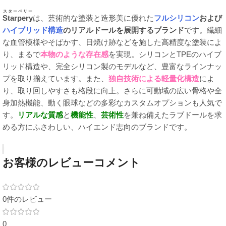
スターペリー
Starpery
は、芸術的な塗装と造形美に優れた
フルシリコン
および
ハイブリッド構造
のリアルドールを展開するブランド
です。繊細
な血管模様やそばかす、日焼け跡などを施した高精度な塗装によ
り、まるで
本物のような存在感
を実現。シリコンとTPEのハイブ
リッド構造や、完全シリコン製のモデルなど、豊富なラインナッ
プを取り揃えています。また、
独自技術による軽量化構造
によ
り、取り回しやすさも格段に向上。さらに可動域の広い骨格や全
身加熱機能、動く眼球などの多彩なカスタムオプションも人気で
す。
リアルな質感
と
機能性
、
芸術性
を兼ね備えたラブドールを求
める方にふさわしい、ハイエンド志向のブランドです。
お客様のレビューコメント
0件のレビュー
0