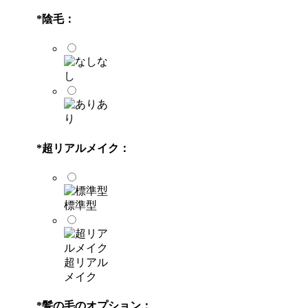
*
陰毛：
な
し
あ
り
*
超リアルメイク：
標準型
超リアル
メイク
*
髪の毛のオプション：