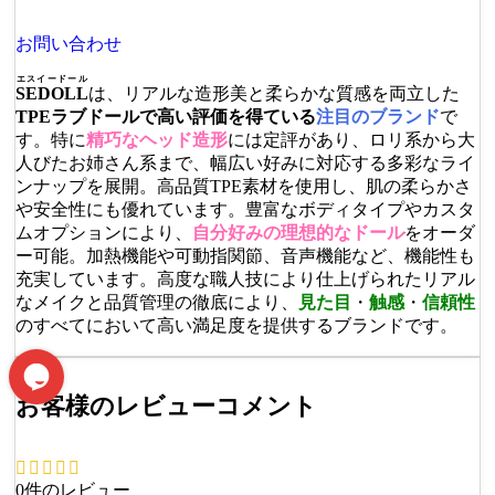
お問い合わせ
エスイードール
SEDOLL
は、リアルな造形美と柔らかな質感を両立した
TPEラブドールで高い評価を得ている
注目のブランド
で
す。特に
精巧なヘッド造形
には定評があり、ロリ系から大
人びたお姉さん系まで、幅広い好みに対応する多彩なライ
ンナップを展開。高品質TPE素材を使用し、肌の柔らかさ
や安全性にも優れています。豊富なボディタイプやカスタ
ムオプションにより、
自分好みの理想的なドール
をオーダ
ー可能。加熱機能や可動指関節、音声機能など、機能性も
充実しています。高度な職人技により仕上げられたリアル
なメイクと品質管理の徹底により、
見た目
・
触感
・
信頼性
のすべてにおいて高い満足度を提供するブランドです。
お客様のレビューコメント
0件のレビュー