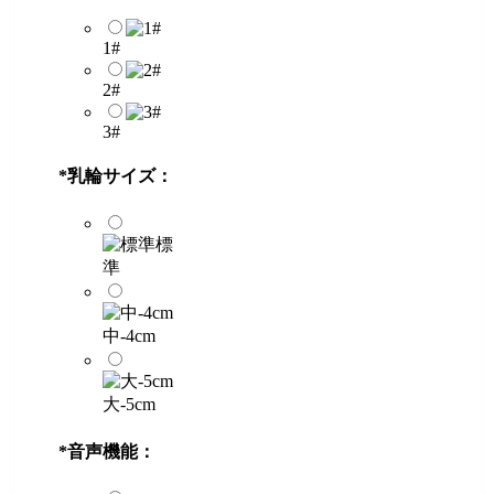
1#
2#
3#
*
乳輪サイズ：
標
準
中-4cm
大-5cm
*
音声機能：