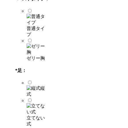
普通タイ
プ
ゼリー胸
*
足：
縦
式
立てない
式