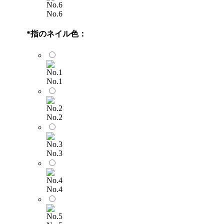
No.6
*
指のネイル色：
No.1
No.2
No.3
No.4