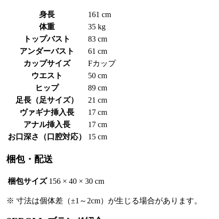
身長
161 cm
体重
35 kg
トップバスト
83 cm
アンダーバスト
61 cm
カップサイズ
Fカップ
ウエスト
50 cm
ヒップ
89 cm
足長（足サイズ）
21 cm
ヴァギナ挿入長
17 cm
アナル挿入長
17 cm
お口深さ（口腔対応）
15 cm
梱包・配送
梱包サイズ
156 × 40 × 30 cm
※ 寸法は個体差（±1～2cm）が生じる場合があります。