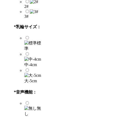
2#
3#
*
乳輪サイズ：
標
準
中-4cm
大-5cm
*
音声機能：
無
し