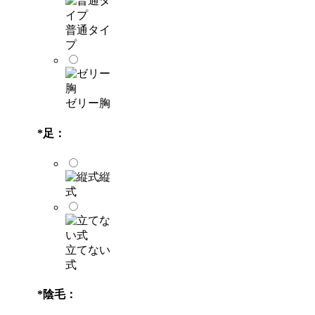
普通タイ
プ
ゼリー胸
*
足：
縦
式
立てない
式
*
陰毛：