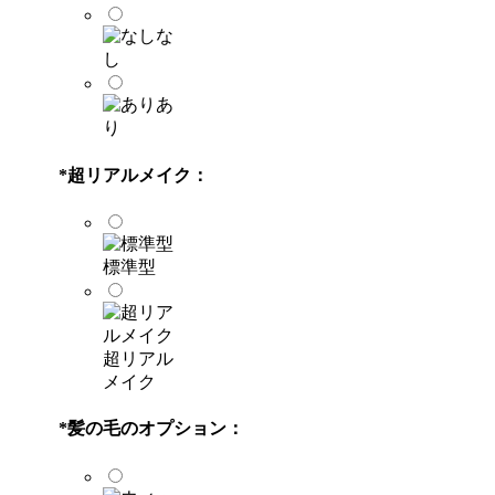
な
し
あ
り
*
超リアルメイク：
標準型
超リアル
メイク
*
髪の毛のオプション：