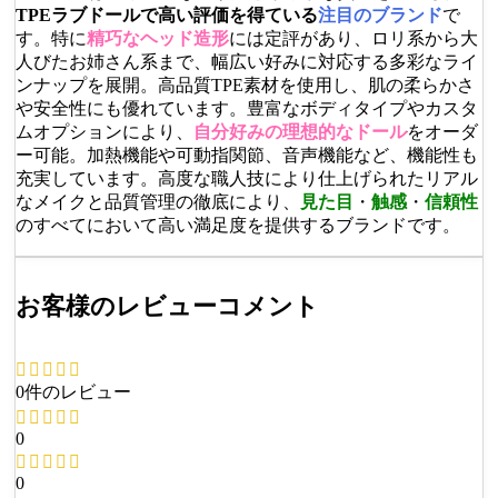
TPEラブドールで高い評価を得ている
注目のブランド
で
す。特に
精巧なヘッド造形
には定評があり、ロリ系から大
人びたお姉さん系まで、幅広い好みに対応する多彩なライ
ンナップを展開。高品質TPE素材を使用し、肌の柔らかさ
や安全性にも優れています。豊富なボディタイプやカスタ
ムオプションにより、
自分好みの理想的なドール
をオーダ
ー可能。加熱機能や可動指関節、音声機能など、機能性も
充実しています。高度な職人技により仕上げられたリアル
なメイクと品質管理の徹底により、
見た目
・
触感
・
信頼性
のすべてにおいて高い満足度を提供するブランドです。
お客様のレビューコメント
0件のレビュー
0
0