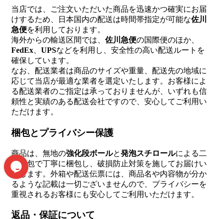
当店では、ご注文いただいた商品を迅速かつ確実にお届
けするため、日本国内の配送は時間帯指定が可能な
佐川
急便
を利用しております。
海外からの輸送区間では、
佐川急便
の国際便のほか、
FedEx
、
UPS
などを利用し、安全性の高い配送ルートを
確保しています。
なお、配送業者は商品のサイズや重量、配送先の地域に
応じて当店が最適な業者を選定いたします。お客様によ
る配送業者のご指定は承っておりませんが、いずれも信
頼性と実績のある配送会社ですので、安心してご利用い
ただけます。
梱包とプライバシー保護
商品は、無地の
強化段ボール
と
発泡スチロール
による二
重梱包で丁寧に梱包し、破損防止対策を施してお届けい
たします。外箱や配送伝票には、商品名や内容物が分か
るような記載は一切ございませんので、プライバシーを
重視されるお客様にも安心してご利用いただけます。
返品・保証について