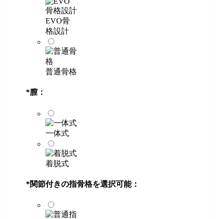
EVO骨
格設計
普通骨格
*
膣：
一体式
着脱式
*
関節付きの指骨格を選択可能：