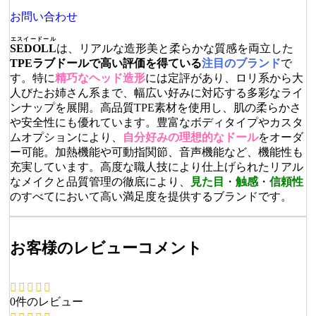
お問い合わせ
エスイードール
SEDOLL
は、リアルな造形美と柔らかな質感を両立した
TPEラブドールで高い評価を得ている
注目のブランド
で
す。特に
精巧なヘッド造形
には定評があり、ロリ系から大
人びたお姉さん系まで、幅広い好みに対応する多彩なライ
ンナップを展開。高品質TPE素材を使用し、肌の柔らかさ
や安全性にも優れています。豊富なボディタイプやカスタ
ムオプションにより、
自分好みの理想的なドール
をオーダ
ー可能。加熱機能や可動指関節、音声機能など、機能性も
充実しています。高度な職人技により仕上げられたリアル
なメイクと品質管理の徹底により、
見た目
・
触感
・
信頼性
のすべてにおいて高い満足度を提供するブランドです。
お客様のレビューコメント
0件のレビュー