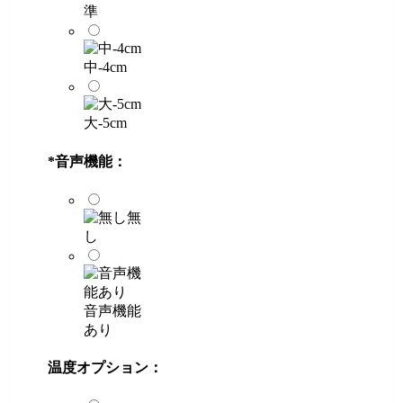
準
中-4cm
大-5cm
*
音声機能：
無
し
音声機能
あり
温度オプション：