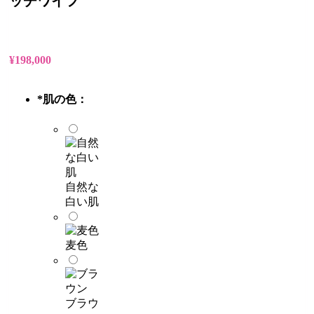
ッチワイフ
¥
198,000
*
肌の色：
自然な
白い肌
麦色
ブラウ