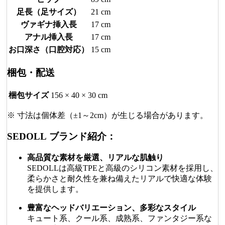
足長（足サイズ）
21 cm
ヴァギナ挿入長
17 cm
アナル挿入長
17 cm
お口深さ（口腔対応）
15 cm
梱包・配送
梱包サイズ
156 × 40 × 30 cm
※ 寸法は個体差（±1～2cm）が生じる場合があります。
SEDOLL ブランド紹介：
高品質な素材を厳選、リアルな肌触り
SEDOLLは高級TPEと高級のシリコン素材を採用し、
柔らかさと耐久性を兼ね備えたリアルで快適な体験
を提供します。
豊富なヘッドバリエーション、多彩なスタイル
キュート系、クール系、成熟系、ファンタジー系な