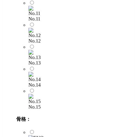
No.11
No.12
No.13
No.14
No.15
骨格：