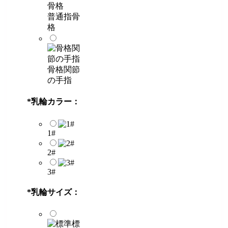
普通指骨
格
骨格関節
の手指
*
乳輪カラー：
1#
2#
3#
*
乳輪サイズ：
標