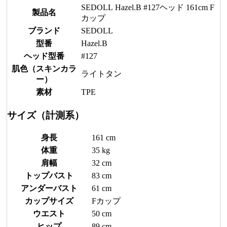
SEDOLL Hazel.B #127ヘッド 161cm F
製品名
カップ
ブランド
SEDOLL
型番
Hazel.B
ヘッド型番
#127
肌色（スキンカラ
ライトタン
ー）
素材
TPE
サイズ（計測系）
身長
161 cm
体重
35 kg
肩幅
32 cm
トップバスト
83 cm
アンダーバスト
61 cm
カップサイズ
Fカップ
ウエスト
50 cm
ヒップ
89 cm