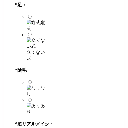
*
足：
縦
式
立てない
式
*
陰毛：
な
し
あ
り
*
超リアルメイク：