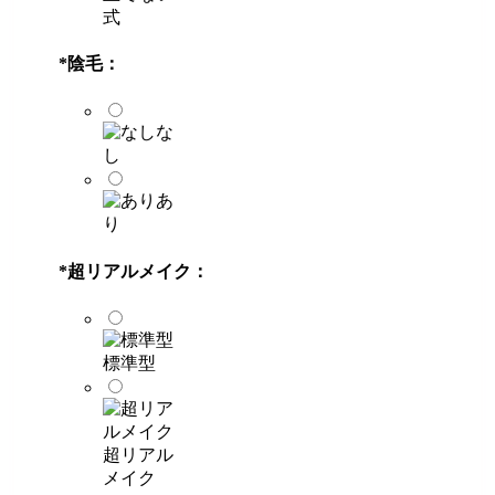
式
*
陰毛：
な
し
あ
り
*
超リアルメイク：
標準型
超リアル
メイク