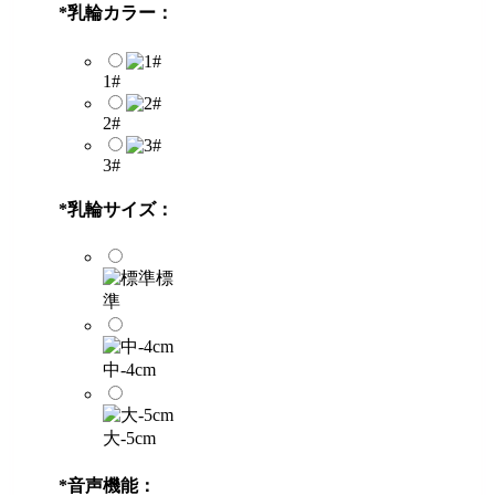
*
乳輪カラー：
1#
2#
3#
*
乳輪サイズ：
標
準
中-4cm
大-5cm
*
音声機能：