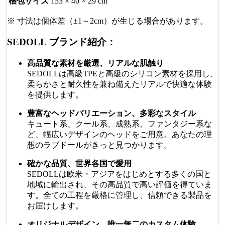
梱包サイズ
153 × 40 × 29 cm
※ 寸法は個体差（±1～2cm）が生じる場合があります。
SEDOLL ブランド紹介：
高品質な素材を厳選、リアルな肌触り
SEDOLLは高級TPEと高級のシリコン素材を採用し、
柔らかさと耐久性を兼ね備えたリアルで快適な体験
を提供します。
豊富なヘッドバリエーション、多彩なスタイル
キュート系、クール系、成熟系、ファンタジー系な
ど、幅広いデザインのヘッドをご用意。あなたの理
想のラブドールがきっと見つかります。
確かな品質、世界各国で愛用
SEDOLLは欧米・アジアをはじめとする多くの国と
地域に輸出され、その高品質で高い評価を得ていま
す。全ての工程を厳格に管理し、信頼できる製品を
お届けします。
オリジナルデザイン、唯一無二のカスタム体験