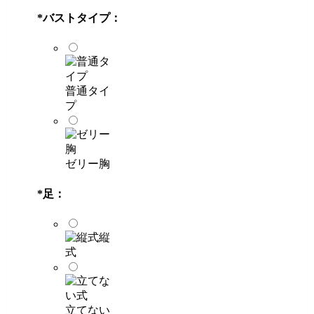
*
バストタイプ：
普通タイ
プ
ゼリー胸
*
足：
縦
式
立てない