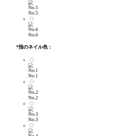
No.5
No.6
*
指のネイル色：
No.1
No.2
No.3