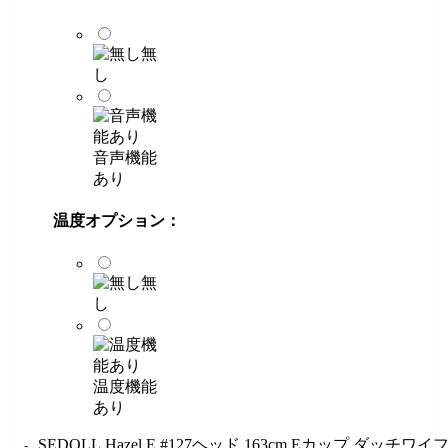
無
し
音声機能
あり
温度オプション：
無
し
温度機能
あり
SEDOLL Hazel.E #127ヘッド 163cm Eカップ ダッチワイ