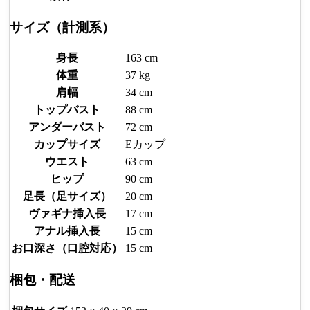
サイズ（計測系）
身長
163 cm
体重
37 kg
肩幅
34 cm
トップバスト
88 cm
アンダーバスト
72 cm
カップサイズ
Eカップ
ウエスト
63 cm
ヒップ
90 cm
足長（足サイズ）
20 cm
ヴァギナ挿入長
17 cm
アナル挿入長
15 cm
お口深さ（口腔対応）
15 cm
梱包・配送