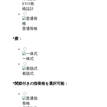
EVO骨
格設計
普通骨格
*
膣：
一体式
着脱式
*
関節付きの指骨格を選択可能：