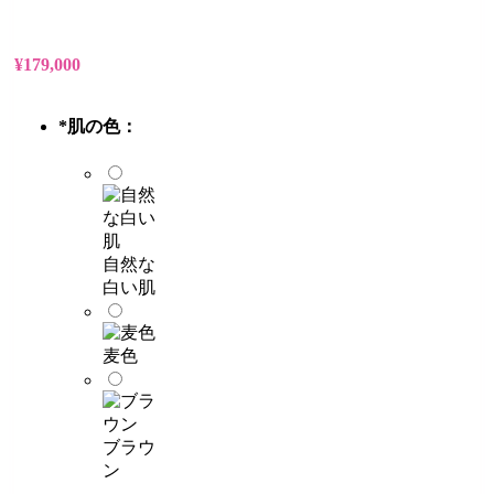
¥
179,000
*
肌の色：
自然な
白い肌
麦色
ブラウ
ン