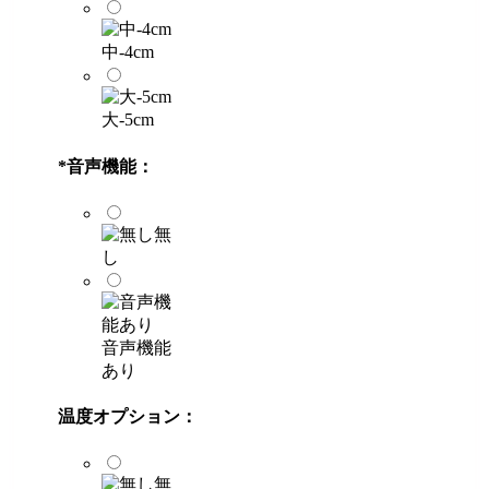
中-4cm
大-5cm
*
音声機能：
無
し
音声機能
あり
温度オプション：
無