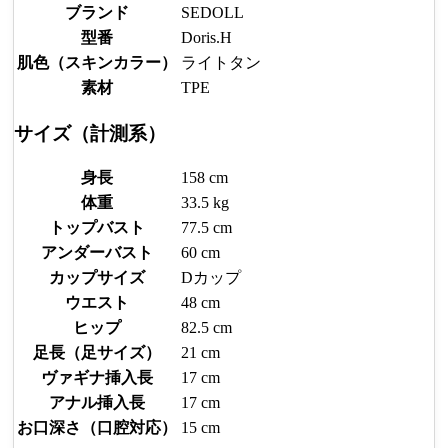
ブランド
SEDOLL
型番
Doris.H
肌色（スキンカラー）
ライトタン
素材
TPE
サイズ（計測系）
身長
158 cm
体重
33.5 kg
トップバスト
77.5 cm
アンダーバスト
60 cm
カップサイズ
Dカップ
ウエスト
48 cm
ヒップ
82.5 cm
足長（足サイズ）
21 cm
ヴァギナ挿入長
17 cm
アナル挿入長
17 cm
お口深さ（口腔対応）
15 cm