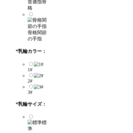
普通指骨
格
骨格関節
の手指
*
乳輪カラー：
1#
2#
3#
*
乳輪サイズ：
標
準