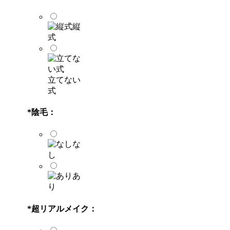
縦
式
立てない
式
*
陰毛：
な
し
あ
り
*
超リアルメイク：