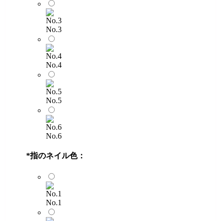
No.3
No.4
No.5
No.6
*
指のネイル色：
No.1