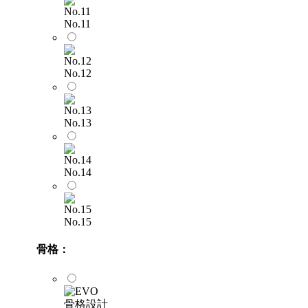
No.11
No.12
No.13
No.14
No.15
骨格：