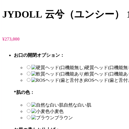
JYDOLL 云兮（ユンシー）
¥
273,000
お口の開閉オプション：
硬質ヘッド(口機能無
軟質ヘッド(口機能あ
ROSヘッド(歯と舌付
*
肌の色：
自然な白い肌
小麦色
ブラウン