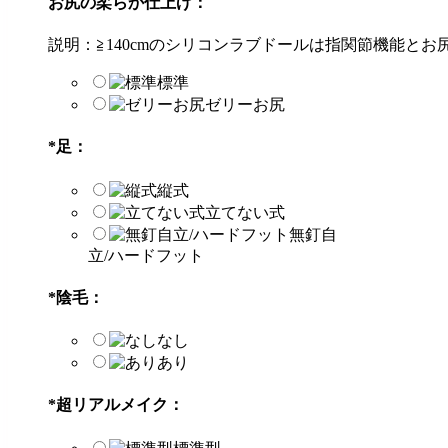
お尻の柔らか仕上げ：
説明：≧140cmのシリコンラブドールは指関節機能と
標準
ゼリーお尻
*
足：
縦式
立てない式
無釘自
立/ハードフット
*
陰毛：
なし
あり
*
超リアルメイク：