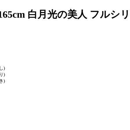
 165cm 白月光の美人 フル
し)
り)
き)