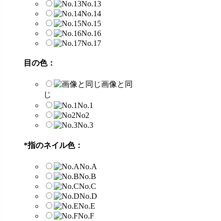
No.13
No.14
No.15
No.16
No.17
目の色：
画像と同
じ
No.1
No2
No.3
*
指のネイル色：
No.A
No.B
No.C
No.D
No.E
No.F