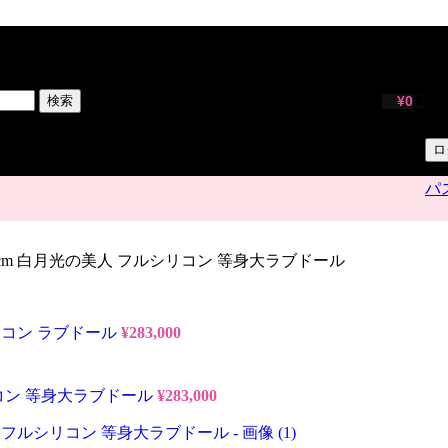
サ
ユ
検索
¥
0
パ
ロ
パ
65cm 白月光の美人 フルシリコン 等身大ラブドール
シリコン ラブドール
¥
283,000
シリコン 等身大ラブドール
¥
283,000