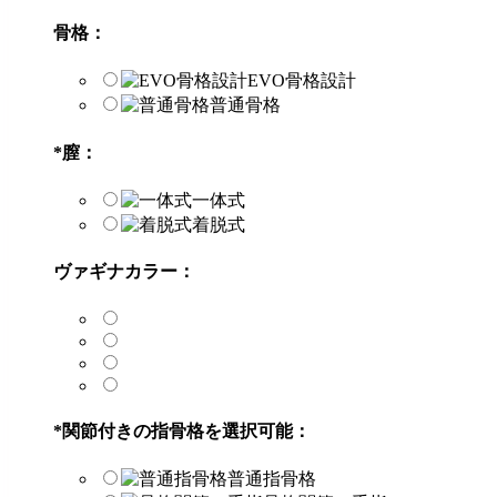
骨格：
EVO骨格設計
普通骨格
*
膣：
一体式
着脱式
ヴァギナカラー：
*
関節付きの指骨格を選択可能：
普通指骨格