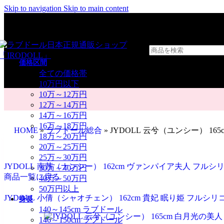
Skip to navigation
Skip to main content
価格区間
全ての価格帯
10万円以下
10万～12万円
12万～14万円
14万～16万円
16万～18万円
HOME
»
ラブドール総合
»
JYDOLL 云兮（ユンシー） 1
18万～20万円
20万～25万円
25万～30万円
JYDOLL 南茜（ナンシー） 162cm ヴァンパイア夫人 フル
30万～40万円
商品一覧に戻る
40万～50万円
50万円以上
JYDOLL 小倩（シャオチェン） 162cm 貴妃 眠り姫 フル
身長
140～145cm ラブドール
146～150cm ラブドール