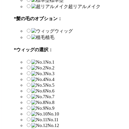
標準型
超リアルメイク
*
髪の毛のオプション：
ウィッグ
植毛
*
ウィッグの選択：
No.1
No.2
No.3
No.4
No.5
No.6
No.7
No.8
No.9
No.10
No.11
No.12