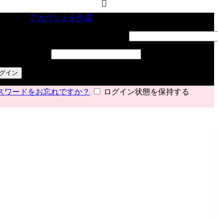
インイン
アカウントを作成
ーザー名またはメールアドレス
*
必須
スワード
*
必須
グイン
スワードをお忘れですか？
ログイン状態を保持する