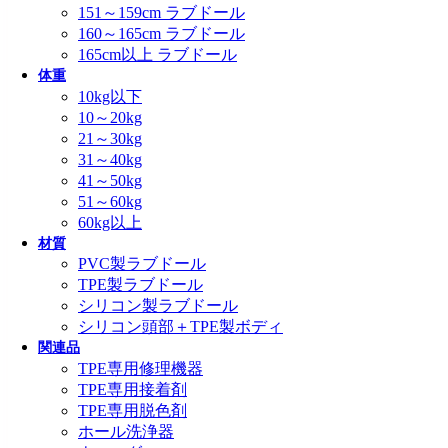
151～159cm ラブドール
160～165cm ラブドール
165cm以上 ラブドール
体重
10kg以下
10～20kg
21～30kg
31～40kg
41～50kg
51～60kg
60kg以上
材質
PVC製ラブドール
TPE製ラブドール
シリコン製ラブドール
シリコン頭部＋TPE製ボディ
関連品
TPE専用修理機器
TPE専用接着剤
TPE専用脱色剤
ホール洗浄器