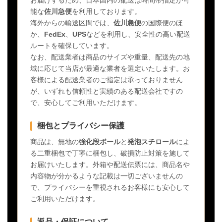
能な
佐川急便
を利用しております。
海外からの輸送区間では、
佐川急便
の国際便のほ
か、
FedEx
、
UPS
などを利用し、安全性の高い配送
ルートを確保しています。
なお、配送業者は商品のサイズや重量、配送先の地
域に応じて当店が最適な業者を選定いたします。お
客様による配送業者のご指定は承っておりません
が、いずれも信頼性と実績のある配送会社ですの
で、安心してご利用いただけます。
梱包とプライバシー保護
商品は、無地の
強化段ボール
と
発泡スチロール
によ
る二重梱包で丁寧に梱包し、破損防止対策を施して
お届けいたします。外箱や配送伝票には、商品名や
内容物が分かるような記載は一切ございませんの
で、プライバシーを重視されるお客様にも安心して
ご利用いただけます。
返品・保証について