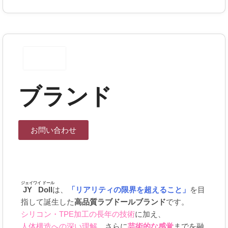
ブランド
お問い合わせ
ジェイワイ ドール
JY Doll
は、
「リアリティの限界を超えること」
を目
指して誕生した
高品質ラブドールブランド
です。
シリコン・TPE加工の長年の技術
に加え、
人体構造への深い理解
、さらに
芸術的な感覚
までを融