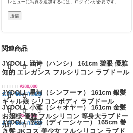
レビューに写真を追加するには、ログインが必要です。
関連商品
JYDOLL 涵诗（ハンシ） 161cm 碧眼 優雅
知的 エレガンス フルシリコン ラブドール
¥
288,000
JYDOLL 星河（シンフーァ） 161cm 銀髪
お買い物カゴに追加
ギャル娘 シリコンボディ ラブドール
JYDOLL 小雅（シャオヤー） 161cm 金髪
お嬢様 優雅 フルシリコン 等身大ラブドー
¥
253,000
JYDOLL 蒂莎（ディーシャー） 165cm 巻
お買い物カゴに追加
ル
き髪 JKコス 美少女 フルシリコン ラブド