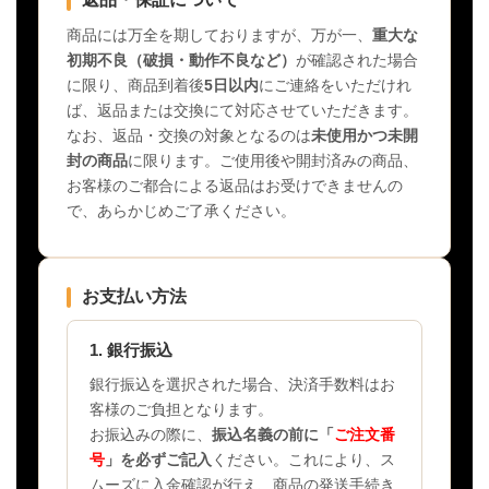
商品には万全を期しておりますが、万が一、
重大な
初期不良（破損・動作不良など）
が確認された場合
に限り、商品到着後
5日以内
にご連絡をいただけれ
ば、返品または交換にて対応させていただきます。
なお、返品・交換の対象となるのは
未使用かつ未開
封の商品
に限ります。ご使用後や開封済みの商品、
お客様のご都合による返品はお受けできませんの
で、あらかじめご了承ください。
お支払い方法
1. 銀行振込
銀行振込を選択された場合、決済手数料はお
客様のご負担となります。
お振込みの際に、
振込名義の前に「
ご注文番
号
」を必ずご記入
ください。これにより、ス
ムーズに入金確認が行え、商品の発送手続き