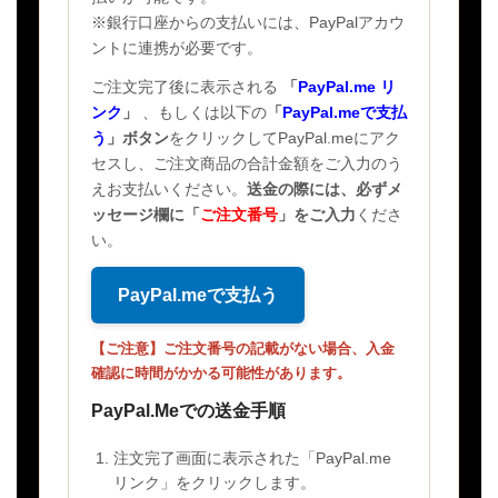
※銀行口座からの支払いには、PayPalアカウ
ントに連携が必要です。
ご注文完了後に表示される
「
PayPal.me リ
ンク
」
、もしくは以下の
「
PayPal.meで支払
う
」ボタン
をクリックしてPayPal.meにアク
セスし、ご注文商品の合計金額をご入力のう
えお支払いください。
送金の際には、必ずメ
ッセージ欄に
「
ご注文番号
」
をご入力
くださ
い。
PayPal.meで支払う
【ご注意】ご注文番号の記載がない場合、入金
確認に時間がかかる可能性があります。
PayPal.Meでの送金手順
注文完了画面に表示された「PayPal.me
リンク」をクリックします。