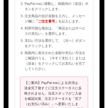
PayPal.meに移動し、画面内の［送信］ボ
タンをクリックします。
注文商品の合計金額を入力し、メッセー
ジ欄に
「
ご注文番号
」
を記入します。
利用可能な場合は、「商品またはサービ
スの支払い」を選択します。
支払い方法を選択して、［次へ］ボタン
をクリックします。
画面内に表示された金額や支払い方法を
ご確認のうえ、［今すぐ支払う］または
［送金］をクリックしてお支払いを完了
してください。
【ご案内】PayPal.meによる決済は、
送金完了後すぐに注文ステータスに反
映されません。当店スタッフがご入金
を確認次第、注文ステータスを「完了
（お支払い済み）」へ更新いたしま