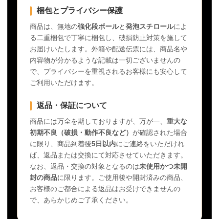
梱包とプライバシー保護
商品は、無地の
強化段ボール
と
発泡スチロール
によ
る二重梱包で丁寧に梱包し、破損防止対策を施して
お届けいたします。外箱や配送伝票には、商品名や
内容物が分かるような記載は一切ございませんの
で、プライバシーを重視されるお客様にも安心して
ご利用いただけます。
返品・保証について
商品には万全を期しておりますが、万が一、
重大な
初期不良（破損・動作不良など）
が確認された場合
に限り、商品到着後
5日以内
にご連絡をいただけれ
ば、返品または交換にて対応させていただきます。
なお、返品・交換の対象となるのは
未使用かつ未開
封の商品
に限ります。ご使用後や開封済みの商品、
お客様のご都合による返品はお受けできませんの
で、あらかじめご了承ください。