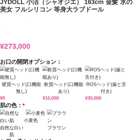
JYDOLL 小洁（シャオジエ） 163cm 金髪 氷の
美女 フルシリコン 等身大ラブドール
¥
273,000
お口の開閉オプション：
硬質ヘッド(口機能
軟質ヘッド(口機能
ROSヘッド(歯と舌
無し)
あり)
付き)
¥
0
¥
10,000
¥
30,000
肌の色：
*
小麦色
自然な白い
ブラウン
肌