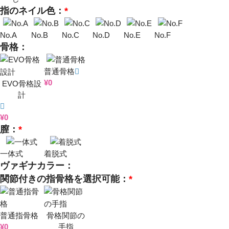
指のネイル色：
*
No.A
No.B
No.C
No.D
No.E
No.F
骨格：
普通骨格
¥
0
EVO骨格設
計
¥
0
膣：
*
一体式
着脱式
ヴァギナカラー：
関節付きの指骨格を選択可能：
*
普通指骨格
骨格関節の
¥
0
手指