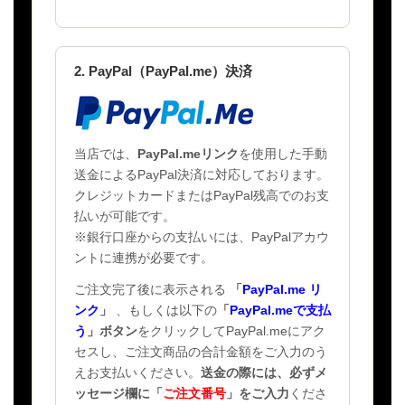
2. PayPal（PayPal.me）決済
当店では、
PayPal.meリンク
を使用した手動
送金によるPayPal決済に対応しております。
クレジットカードまたはPayPal残高でのお支
払いが可能です。
※銀行口座からの支払いには、PayPalアカウ
ントに連携が必要です。
ご注文完了後に表示される
「
PayPal.me リ
ンク
」
、もしくは以下の
「
PayPal.meで支払
う
」ボタン
をクリックしてPayPal.meにアク
セスし、ご注文商品の合計金額をご入力のう
えお支払いください。
送金の際には、必ずメ
ッセージ欄に
「
ご注文番号
」
をご入力
くださ