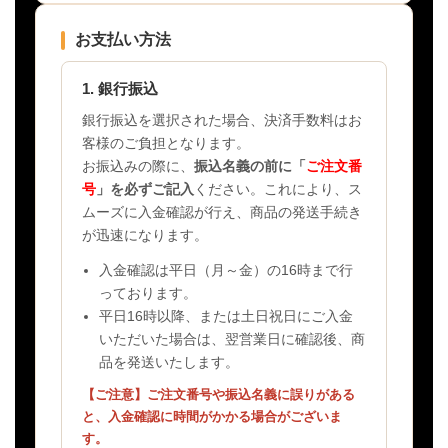
お支払い方法
1. 銀行振込
銀行振込を選択された場合、決済手数料はお
客様のご負担となります。
お振込みの際に、
振込名義の前に「
ご注文番
号
」を必ずご記入
ください。これにより、ス
ムーズに入金確認が行え、商品の発送手続き
が迅速になります。
入金確認は平日（月～金）の16時まで行
っております。
平日16時以降、または土日祝日にご入金
いただいた場合は、翌営業日に確認後、商
品を発送いたします。
【ご注意】ご注文番号や振込名義に誤りがある
と、入金確認に時間がかかる場合がございま
す。