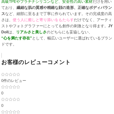
高級TPEやプラチナシリコンなど、安全性の高い素材
だけを用い
ており、
繊細な肌の質感や精緻な顔の造形、正確なボディバラン
ス
など、細部に至るまで丁寧に作られています。その完成度の高
さは、
使う人に癒しと寄り添いをもたらす
だけでなく、アーティ
ストやフォトグラファーにとっても創作の刺激となり得ます。
JY
Doll
は、
リアルさと美しさ
のどちらにも妥協しない、
“心を満たす存在”
として、幅広いユーザーに選ばれているブラン
ドです。
お客様のレビューコメント
0件のレビュー
0
0