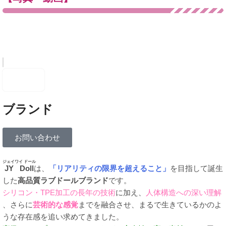
ブランド
お問い合わせ
ジェイワイ ドール
JY Doll
は、
「リアリティの限界を超えること」
を目指して誕生
した
高品質ラブドールブランド
です。
シリコン・TPE加工の長年の技術
に加え、
人体構造への深い理解
、さらに
芸術的な感覚
までを融合させ、まるで生きているかのよ
うな存在感を追い求めてきました。