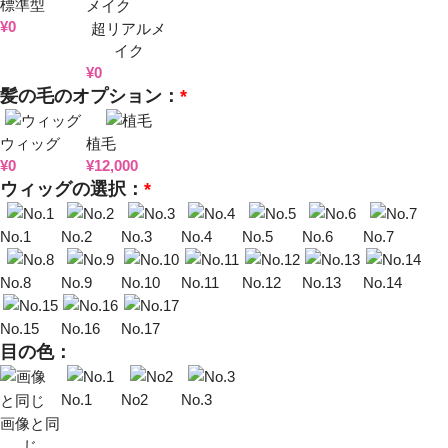
標準型
¥
0
超リアルメ
イク
¥
0
髪の毛のオプション：
*
ウィッグ
植毛
¥
0
¥
12,000
ウィッグの選択：
*
No.1
No.2
No.3
No.4
No.5
No.6
No.7
No.8
No.9
No.10
No.11
No.12
No.13
No.14
No.15
No.16
No.17
目の色：
No.1
No2
No.3
画像と同
じ