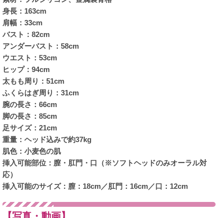
身長：163cm
肩幅：33cm
バスト：82cm
アンダーバスト：58cm
ウエスト：53cm
ヒップ：94cm
太もも周り：51cm
ふくらはぎ周り：31cm
腕の長さ：66cm
脚の長さ：85cm
足サイズ：21cm
重量：ヘッド込みで約37kg
肌色：小麦色の肌
挿入可能部位：膣・肛門・口（※ソフトヘッドのみオーラル対
応）
挿入可能のサイズ：膣：18cm／肛門：16cm／口：12cm
【写真・動画】