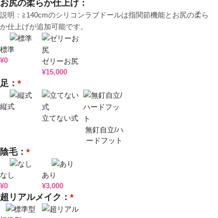
お尻の柔らか仕上げ：
説明：≧140cmのシリコンラブドールは指関節機能とお尻の柔ら
か仕上げが追加可能です。
標準
¥
0
ゼリーお尻
¥
15,000
足：
*
縦式
立てない式
無釘自立/ハ
ードフット
陰毛：
*
なし
あり
¥
0
¥
3,000
超リアルメイク：
*