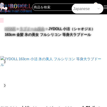
0
Skip to navigation
Skip to main content
HOME
»
ラブドール総合
»
JYDOLL 小洁（シャオジエ）
163cm 金髪 氷の美女 フルシリコン 等身大ラブドール