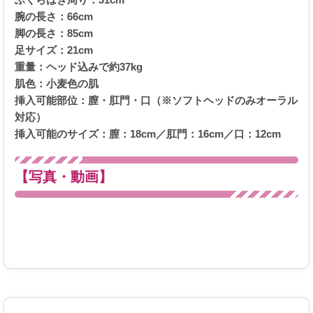
腕の長さ：66cm
脚の長さ：85cm
足サイズ：21cm
重量：ヘッド込みで約37kg
肌色：小麦色の肌
挿入可能部位：膣・肛門・口（※ソフトヘッドのみオーラル
対応）
挿入可能のサイズ：膣：18cm／肛門：16cm／口：12cm
【写真・動画】