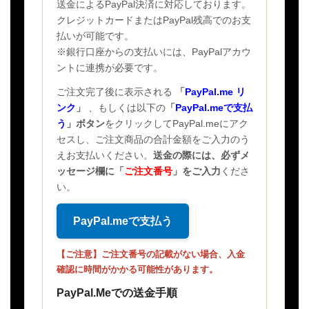
送金によるPayPal決済に対応しております。
クレジットカードまたはPayPal残高でのお支
払いが可能です。
※銀行口座からの支払いには、PayPalアカウ
ントに連携が必要です。
ご注文完了後に表示される
「
PayPal.me リ
ンク
」
、もしくは以下の
「
PayPal.meで支払
う
」ボタン
をクリックしてPayPal.meにアク
セスし、ご注文商品の合計金額をご入力のう
えお支払いください。
送金の際には、必ずメ
ッセージ欄に
「
ご注文番号
」
をご入力
くださ
い。
PayPal.meで支払う
【ご注意】ご注文番号の記載がない場合、入金
確認に時間がかかる可能性があります。
PayPal.Meでの送金手順