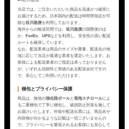
当店では、ご注文いただいた商品を迅速かつ確実に
お届けするため、日本国内の配送は時間帯指定が可
能な
佐川急便
を利用しております。
海外からの輸送区間では、
佐川急便
の国際便のほ
か、
FedEx
、
UPS
などを利用し、安全性の高い配送
ルートを確保しています。
なお、配送業者は商品のサイズや重量、配送先の地
域に応じて当店が最適な業者を選定いたします。お
客様による配送業者のご指定は承っておりません
が、いずれも信頼性と実績のある配送会社ですの
で、安心してご利用いただけます。
梱包とプライバシー保護
商品は、無地の
強化段ボール
と
発泡スチロール
によ
る二重梱包で丁寧に梱包し、破損防止対策を施して
お届けいたします。外箱や配送伝票には、商品名や
内容物が分かるような記載は一切ございませんの
で、プライバシーを重視されるお客様にも安心して