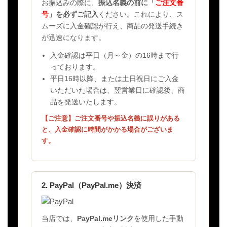
お振込みの際に、
振込名義の前に「
ご注文番
号
」を必ずご記入
ください。これにより、ス
ムーズに入金確認が行え、商品の発送手続き
が迅速になります。
入金確認は平日（月～金）の16時まで行
っております。
平日16時以降、または土日祝日にご入金
いただいた場合は、翌営業日に確認後、商
品を発送いたします。
【ご注意】ご注文番号や振込名義に誤りがある
と、入金確認に時間がかかる場合がございま
す。
2. PayPal（PayPal.me）決済
当店では、
PayPal.meリンク
を使用した手動