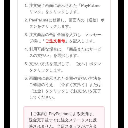
注文完了画面に表示された「PayPal.me
リンク」をクリックします。
PayPal.meに移動し、画面内の［送信］ボ
タンをクリックします。
注文商品の合計金額を入力し、メッセー
ジ欄に
「
ご注文番号
」
を記入します。
利用可能な場合は、「商品またはサービ
スの支払い」を選択します。
支払い方法を選択して、［次へ］ボタン
をクリックします。
画面内に表示された金額や支払い方法を
ご確認のうえ、［今すぐ支払う］または
［送金］をクリックしてお支払いを完了
してください。
【ご案内】PayPal.meによる決済は、
送金完了後すぐに注文ステータスに反
映されません。当店スタッフがご入金