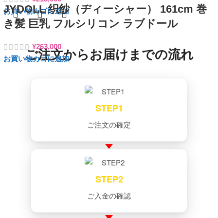
JYDOLL 织纱（ヂィーシャー） 161cm 巻
お買い物カゴに追加
き髪 巨乳 フルシリコン ラブドール
¥
263,000
ご注文からお届けまでの流れ
お買い物カゴに追加
STEP1
ご注文の確定
STEP2
ご入金の確認