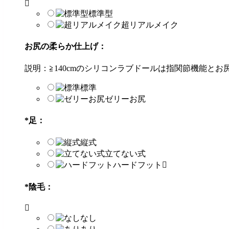
標準型
超リアルメイク
お尻の柔らか仕上げ：
説明：≧140cmのシリコンラブドールは指関節機能と
標準
ゼリーお尻
*
足：
縦式
立てない式
ハードフット
*
陰毛：
なし