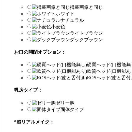
掲載画像と同じ
ホワイト
ナチュラル
小麦色
ライトブラウン
ダックブラウン
お口の開閉オプション：
硬質ヘッド(口機能無
軟質ヘッド(口機能あ
ROSヘッド(歯と舌付
乳房タイプ：
ゼリー胸
固体タイプ
*
超リアルメイク：