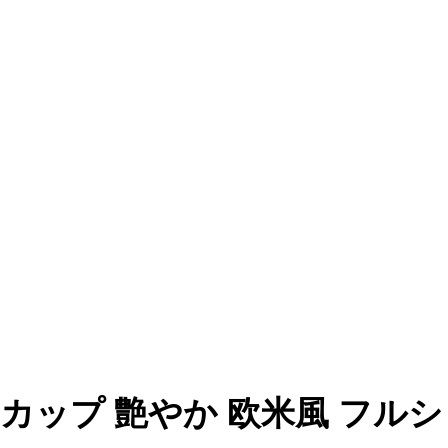
m #03 Eカップ 艶やか 欧米風