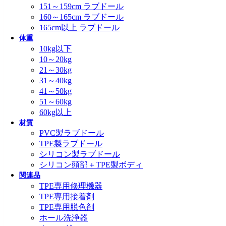
151～159cm ラブドール
160～165cm ラブドール
165cm以上 ラブドール
体重
10kg以下
10～20kg
21～30kg
31～40kg
41～50kg
51～60kg
60kg以上
材質
PVC製ラブドール
TPE製ラブドール
シリコン製ラブドール
シリコン頭部＋TPE製ボディ
関連品
TPE専用修理機器
TPE専用接着剤
TPE専用脱色剤
ホール洗浄器