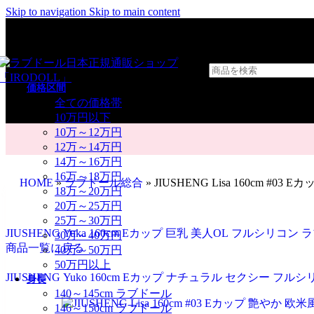
Skip to navigation
Skip to main content
価格区間
全ての価格帯
10万円以下
10万～12万円
12万～14万円
14万～16万円
16万～18万円
HOME
»
ラブドール総合
»
JIUSHENG Lisa 160cm 
18万～20万円
20万～25万円
25万～30万円
JIUSHENG Yuka 160cm Eカップ 巨乳 美人OL フルシリコン
30万～40万円
商品一覧に戻る
40万～50万円
50万円以上
JIUSHENG Yuko 160cm Eカップ ナチュラル セクシー フ
身長
140～145cm ラブドール
146～150cm ラブドール