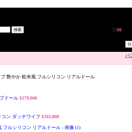
サ
ユ
検索
¥
0
パ
ロ
パ
#03 Eカップ 艶やか 欧米風 フルシリコン リアルドール
 ラブドール
¥
279,000
ルシリコン ダッチワイフ
¥
265,000