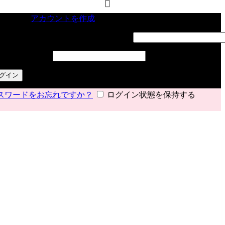
インイン
アカウントを作成
ーザー名またはメールアドレス
*
必須
スワード
*
必須
グイン
スワードをお忘れですか？
ログイン状態を保持する