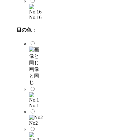
No.16
目の色：
画像
と同
じ
No.1
No2