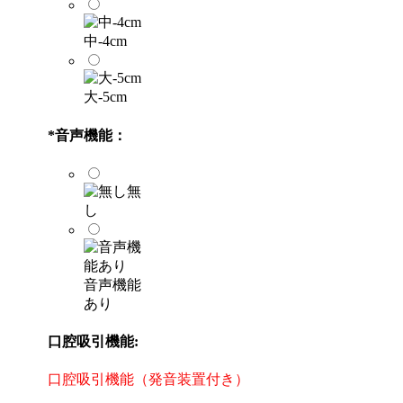
中-4cm
大-5cm
*
音声機能：
無
し
音声機能
あり
口腔吸引機能:
口腔吸引機能（発音装置付き）