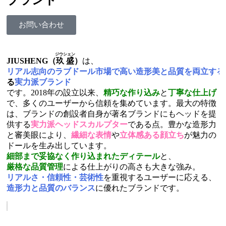
お問い合わせ
ジウシェン
JIUSHENG（
玖盛
）
は、
リアル志向のラブドール市場で高い造形美と品質を両立す
る
実力派ブランド
です。2018年の設立以来、
精巧な作り込み
と
丁寧な仕上げ
で、多くのユーザーから信頼を集めています。最大の特徴
は、ブランドの創設者自身が著名ブランドにもヘッドを提
供する
実力派ヘッドスカルプター
である点。豊かな造形力
と審美眼により、
繊細な表情
や
立体感ある顔立ち
が魅力の
ドールを生み出しています。
細部まで妥協なく作り込まれたディテール
と、
厳格な品質管理
による仕上がりの高さも大きな強み。
リアルさ・信頼性・芸術性
を重視するユーザーに応える、
造形力と品質のバランス
に優れたブランドです。