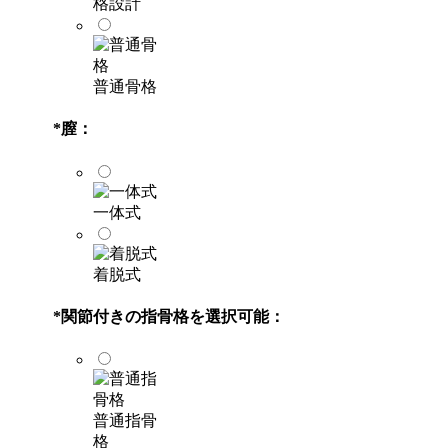
格設計
普通骨格
*
膣：
一体式
着脱式
*
関節付きの指骨格を選択可能：
普通指骨
格