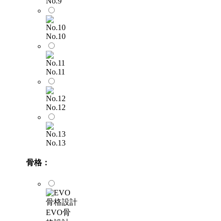
No.9
No.10
No.11
No.12
No.13
骨格：
EVO骨