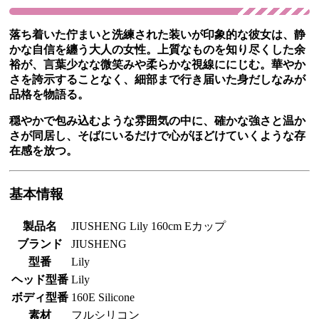
落ち着いた佇まいと洗練された装いが印象的な彼女は、静
かな自信を纏う大人の女性。上質なものを知り尽くした余
裕が、言葉少なな微笑みや柔らかな視線ににじむ。華やか
さを誇示することなく、細部まで行き届いた身だしなみが
品格を物語る。
穏やかで包み込むような雰囲気の中に、確かな強さと温か
さが同居し、そばにいるだけで心がほどけていくような存
在感を放つ。
基本情報
製品名
JIUSHENG Lily 160cm Eカップ
ブランド
JIUSHENG
型番
Lily
ヘッド型番
Lily
ボディ型番
160E Silicone
素材
フルシリコン