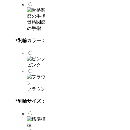
骨格関節
の手指
*
乳輪カラー：
ピンク
ブラウン
*
乳輪サイズ：
標
準