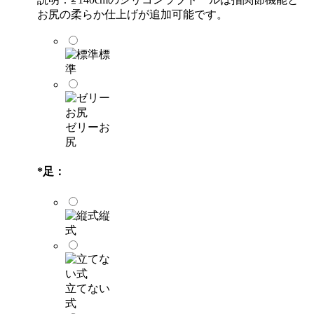
お尻の柔らか仕上げが追加可能です。
標
準
ゼリーお
尻
*
足：
縦
式
立てない
式