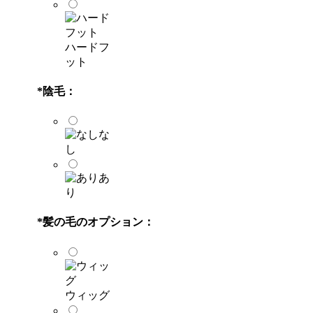
ハードフ
ット
*
陰毛：
な
し
あ
り
*
髪の毛のオプション：
ウィッグ