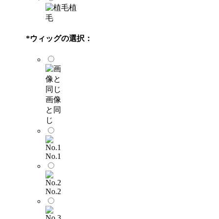
植
毛
*
ウィッグの選択：
画像
と同
じ
No.1
No.2