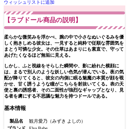
ウィッシュリストに追加
【ラブドール商品の説明】
柔らかな微笑みを浮かべ、腕の中で小さなぬいぐるみを優
しく抱きしめる彼女は、一見すると純粋で従順な雰囲気を
まとう可憐な少女。その仕草はあまりにも素直で、守って
あげたくなるほど無垢に見える。
しかし、ふと視線をそらした瞬間や、影に紛れた横顔に
は、まるで別人のような妖しい色気が潜んでいる。夜の気
配が降りてくると、彼女の内側に眠る魅魔の本質が顔を覗
かせ、甘く誘うような瞳がこちらを射抜いてくる。表の天
使と裏の誘惑者、その二面性が強烈なギャップとなり、見
る者を虜にする不思議な魅力を持つドールである。
基本情報
製品名
観月愛乃（みずき よしの）
ブランド
Elsa Babe