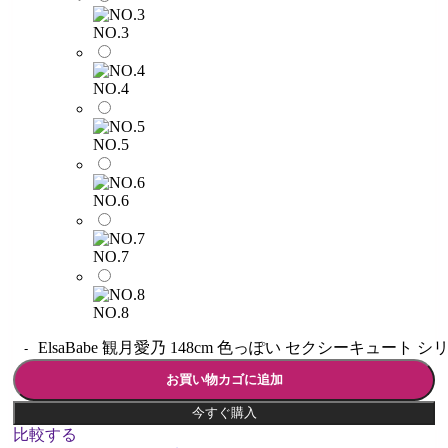
NO.3
NO.4
NO.5
NO.6
NO.7
NO.8
ElsaBabe 観月愛乃 148cm 色っぽい セクシーキュート 
お買い物カゴに追加
今すぐ購入
比較する