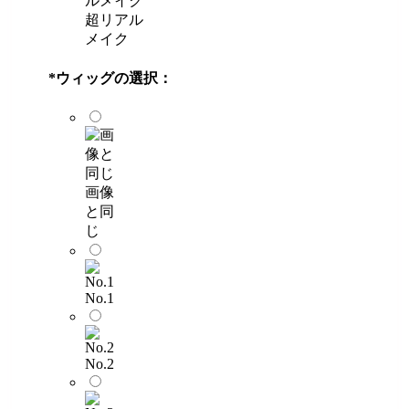
超リアル
メイク
*
ウィッグの選択：
画像
と同
じ
No.1
No.2