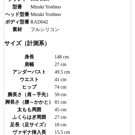
型番
Mizuki Yoshino
ヘッド型番
Mizuki Yoshino
ボディ型番
RAD042
素材
フルシリコン
サイズ（計測系）
身長
148 cm
肩幅
27 cm
アンダーバスト
49.5 cm
ウエスト
41 cm
ヒップ
74 cm
腕長さ（肩～手先）
59 cm
脚長さ（腰～かかと）
81 cm
太もも周囲
45 cm
ふくらはぎ周囲
27 cm
足長（足サイズ）
18 cm
ヴァギナ挿入長
15.5 cm