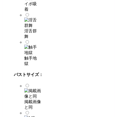
イボ吸
着
淫舌群
舞
触手地
獄
バストサイズ：
掲載画像
と同