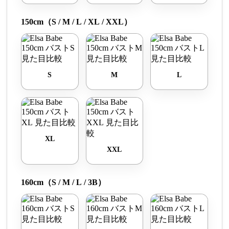
150cm（S / M / L / XL / XXL）
S
M
L
XL
XXL
160cm（S / M / L / 3B）