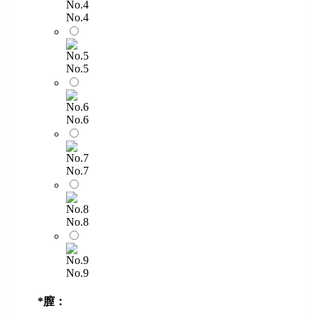
No.4
No.5
No.6
No.7
No.8
No.9
*
膣：