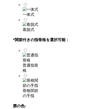
一体式
着脱式
*
関節付きの指骨格を選択可能：
普通指骨
格
骨格関節
の手指
唇の色: