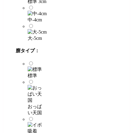
標準 3cm
中-4cm
大-5cm
膣タイプ：
標準
おっぱ
い天国