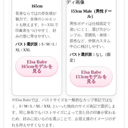
165cm
153cm Male（男性ドー
長身ならではの存在感が
ル）
魅力で、全体のシルエッ
男性ボディは仕様固定で
トも映えます。S～XXLで
迷いにくく、選び方がシ
印象差をつけやすく、好
ンプル。雰囲気・表情・
みの形に寄せやすい。
肌色など、外観カスタム
バスト選択肢：
S / M / L /
中心に検討しやすい。
XL / XXL
バスト選択肢：
なし（固
定）
Elsa Babe
165cmモデルを
見る
Elsa Babe
153cmモデルを
見る
※Elsa Babeでは、バストサイズを一般的なカップ表記ではな
く、
S / M / L / XL / XXL
といった独自のサイズ表記で選択しま
す。同じ身長でもバストサイズによって見た目の印象が変わる
ため、好みに近いものを選ぶことで、お迎え後のイメージのず
れを抑えやすくなります。