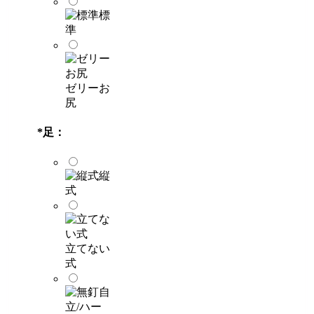
標
準
ゼリーお
尻
*
足：
縦
式
立てない
式