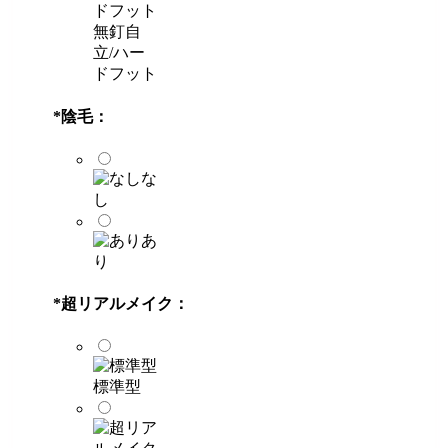
無釘自
立/ハー
ドフット
*
陰毛：
な
し
あ
り
*
超リアルメイク：
標準型