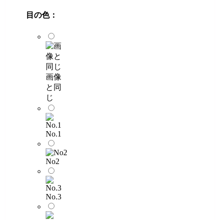
目の色：
画像
と同
じ
No.1
No2
No.3