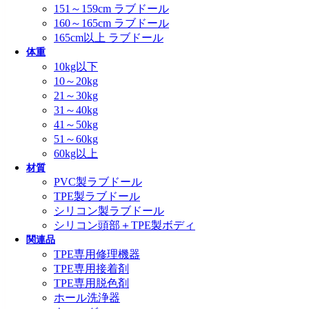
151～159cm ラブドール
160～165cm ラブドール
165cm以上 ラブドール
体重
10kg以下
10～20kg
21～30kg
31～40kg
41～50kg
51～60kg
60kg以上
材質
PVC製ラブドール
TPE製ラブドール
シリコン製ラブドール
シリコン頭部＋TPE製ボディ
関連品
TPE専用修理機器
TPE専用接着剤
TPE専用脱色剤
ホール洗浄器