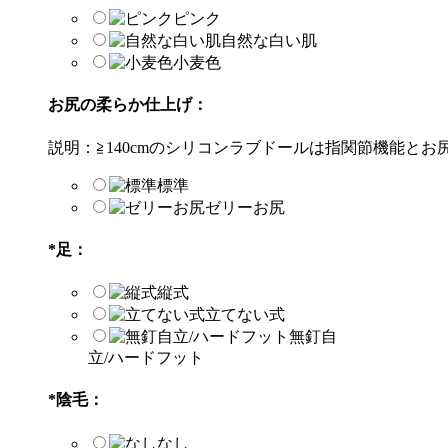
ピンク
自然な白い肌
小麦色
お尻の柔らか仕上げ：
説明：≧140cmのシリコンラブドールは指関節機能と
標準
ゼリーお尻
*
足：
縦式
立てない式
無釘自
立/ハードフット
*
陰毛：
なし