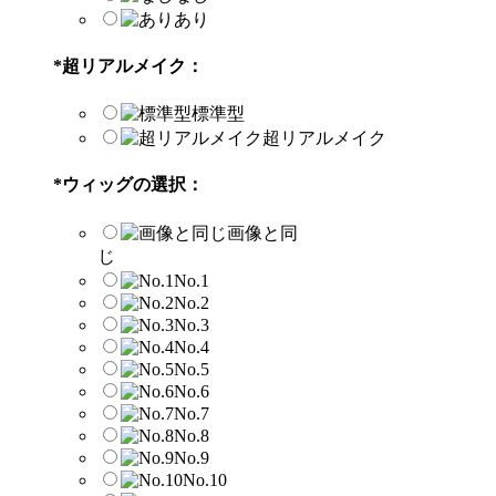
あり
*
超リアルメイク：
標準型
超リアルメイク
*
ウィッグの選択：
画像と同
じ
No.1
No.2
No.3
No.4
No.5
No.6
No.7
No.8
No.9
No.10