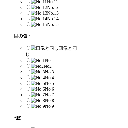
No.11
No.12
No.13
No.14
No.15
目の色：
画像と同
じ
No.1
No2
No.3
No.4
No.5
No.6
No.7
No.8
No.9
*
膣：