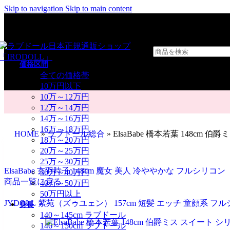
Skip to navigation
Skip to main content
価格区間
全ての価格帯
10万円以下
10万～12万円
12万～14万円
14万～16万円
16万～18万円
HOME
»
ラブドール総合
»
ElsaBabe 橋本若葉 148cm
18万～20万円
20万～25万円
25万～30万円
ElsaBabe 玄羽時子 148cm 魔女 美人 冷ややかな フルシリコ
30万～40万円
商品一覧に戻る
40万～50万円
50万円以上
JYDOLL 紫苑（ズゥユェン） 157cm 短髪 エッチ 童顔系 
身長
140～145cm ラブドール
146～150cm ラブドール