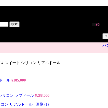
サ
ユ
検索
¥
0
パ
ロ
パ
 伯爵ミス スイート シリコン リアルドール
ン ドール
¥
185,000
フルシリコン ラブドール
¥
288,000