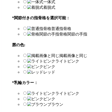
一体式
着脱式
*
関節付きの指骨格を選択可能：
普通指骨格
骨格関節の手指
唇の色:
掲載画像と同じ
ライトピンク
ピンク
レッド
*
乳輪カラー：
ライトピンク
ピンク
ブラウン