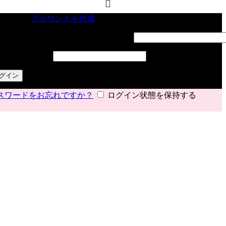
インイン
アカウントを作成
ーザー名またはメールアドレス
*
必須
スワード
*
必須
グイン
スワードをお忘れですか？
ログイン状態を保持する