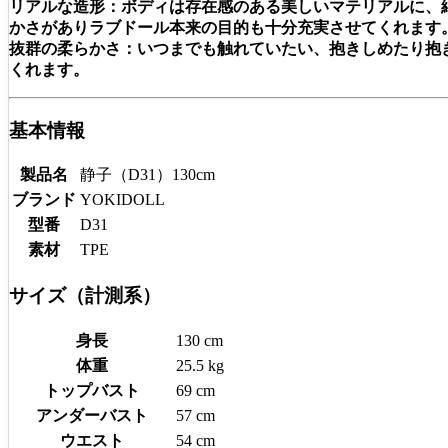
リアルな造形：
ボディは存在感のある美しいマテリアルに、
かさがありラブドール本来の目的も十分充実させてくれます
抜群の柔らかさ：
いつまでも触れていたい、抱きしめたり抱
くれます。
基本情報
製品名
静子（D31）130cm
ブランド
YOKIDOLL
型番
D31
素材
TPE
サイズ（計測系）
身長
130 cm
体重
25.5 kg
トップバスト
69 cm
アンダーバスト
57 cm
ウエスト
54 cm