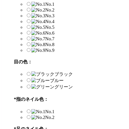
No.1
No.2
No.3
No.4
No.5
No.6
No.7
No.8
No.9
目の色：
ブラック
ブルー
グリーン
*
指のネイル色：
No.1
No.2
*
足のネイル色：