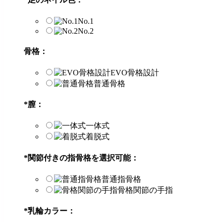
No.1
No.2
骨格：
EVO骨格設計
普通骨格
*
膣：
一体式
着脱式
*
関節付きの指骨格を選択可能：
普通指骨格
骨格関節の手指
*
乳輪カラー：