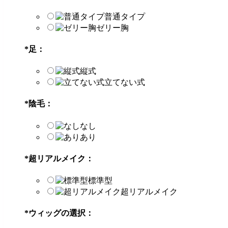
普通タイプ
ゼリー胸
*
足：
縦式
立てない式
*
陰毛：
なし
あり
*
超リアルメイク：
標準型
超リアルメイク
*
ウィッグの選択：