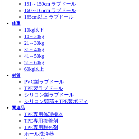
151～159cm ラブドール
160～165cm ラブドール
165cm以上 ラブドール
体重
10kg以下
10～20kg
21～30kg
31～40kg
41～50kg
51～60kg
60kg以上
材質
PVC製ラブドール
TPE製ラブドール
シリコン製ラブドール
シリコン頭部＋TPE製ボディ
関連品
TPE専用修理機器
TPE専用接着剤
TPE専用脱色剤
ホール洗浄器