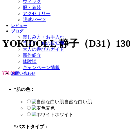
ウィッグ
服・衣装
アクセサリー
眼球パーツ
レビュー
ブログ
楽しみ方・お手入れ
YOKIDOLL 静子（D31）1
ラブドールの豆知識
大人の遊び方ガイド
新作紹介
体験談
キャンペーン情報
¥
76,000
お問い合わせ
*
肌の色：
自然な白い肌
麦色
ホワイト
*
バストタイプ：