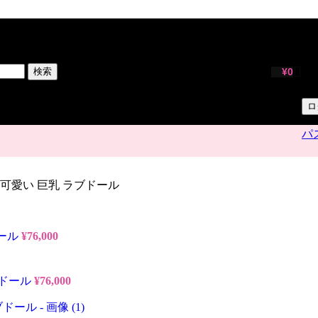
サ
ユ
検索
¥
0
パ
ロ
パ
cm 可愛い 巨乳 ラブドール
ドール
¥
76,000
ラブドール
¥
76,000