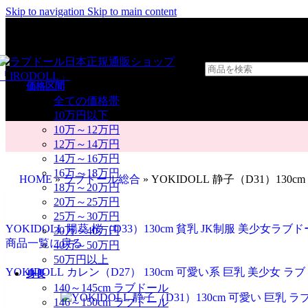
Skip to navigation
Skip to main content
価格区間
全ての価格帯
10万円以下
10万～12万円
12万～14万円
14万～16万円
16万～18万円
HOME
»
ラブドール総合
»
YOKIDOLL 静子（D31）130
18万～20万円
20万～25万円
25万～30万円
YOKIDOLL 陽葵 桜（D33）130cm 貧乳 JK制服 美少女ラブ
30万～40万円
商品一覧に戻る
40万～50万円
50万円以上
YOKIDOLL カレン（D27） 130cm 可愛い系 巨乳 美少女 
身長
140～145cm ラブドール
146～150cm ラブドール