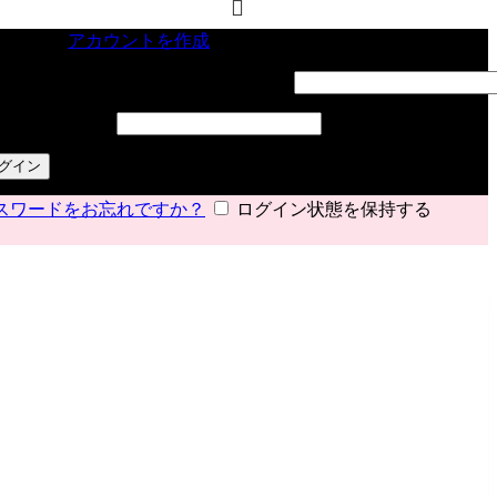
インイン
アカウントを作成
ーザー名またはメールアドレス
*
必須
スワード
*
必須
グイン
スワードをお忘れですか？
ログイン状態を保持する