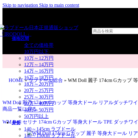
Skip to navigation
Skip to main content
価格区間
全ての価格帯
10万円以下
10万～12万円
12万～14万円
14万～16万円
16万～18万円
HOME
»
ラブドール総合
»
WM Doll 麗子 174cm Gカ
18万～20万円
20万～25万円
25万～30万円
WM Doll 彩乃 174cm Gカップ 等身大ドール リアルダッチワ
30万～40万円
商品一覧に戻る
40万～50万円
50万円以上
WM Doll セリナ 174cm Gカップ 等身大ドール TPE ダッチワ
身長
140～145cm ラブドール
146～150cm ラブドール