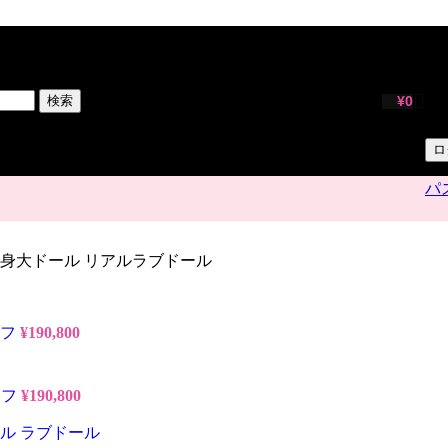
サ
ユ
検索
¥
0
パ
ロ
パ
ップ 等身大ドール リアルラブドール
イフ
¥
190,800
イフ
¥
190,800