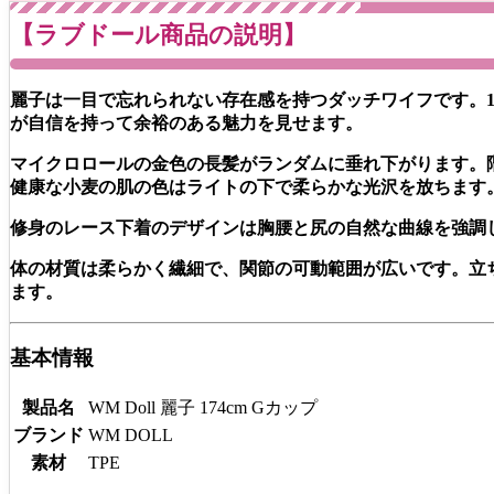
【ラブドール商品の説明】
麗子は一目で忘れられない存在感を持つダッチワイフです。1
が自信を持って余裕のある魅力を見せます。
マイクロロールの金色の長髪がランダムに垂れ下がります。
健康な小麦の肌の色はライトの下で柔らかな光沢を放ちます
修身のレース下着のデザインは胸腰と尻の自然な曲線を強調
体の材質は柔らかく繊細で、関節の可動範囲が広いです。立
ます。
基本情報
製品名
WM Doll 麗子 174cm Gカップ
ブランド
WM DOLL
素材
TPE