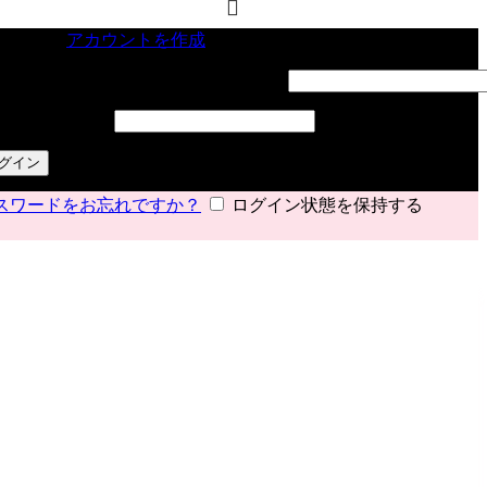
インイン
アカウントを作成
ーザー名またはメールアドレス
*
必須
スワード
*
必須
グイン
スワードをお忘れですか？
ログイン状態を保持する