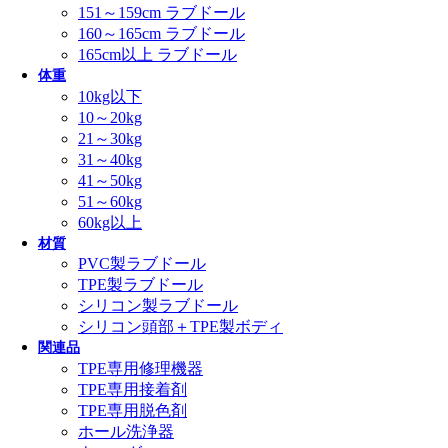
151～159cm ラブドール
160～165cm ラブドール
165cm以上 ラブドール
体重
10kg以下
10～20kg
21～30kg
31～40kg
41～50kg
51～60kg
60kg以上
材質
PVC製ラブドール
TPE製ラブドール
シリコン製ラブドール
シリコン頭部＋TPE製ボディ
関連品
TPE専用修理機器
TPE専用接着剤
TPE専用脱色剤
ホール洗浄器