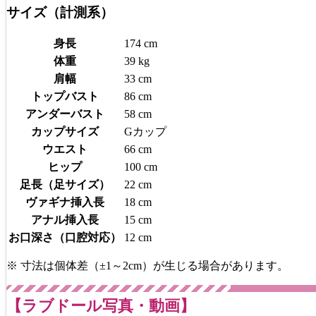
サイズ（計測系）
身長
174 cm
体重
39 kg
肩幅
33 cm
トップバスト
86 cm
アンダーバスト
58 cm
カップサイズ
Gカップ
ウエスト
66 cm
ヒップ
100 cm
足長（足サイズ）
22 cm
ヴァギナ挿入長
18 cm
アナル挿入長
15 cm
お口深さ（口腔対応）
12 cm
※ 寸法は個体差（±1～2cm）が生じる場合があります。
【ラブドール写真・動画】