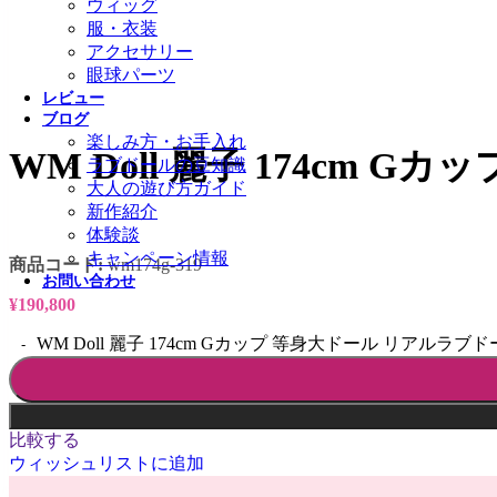
ウィッグ
服・衣装
アクセサリー
眼球パーツ
レビュー
ブログ
楽しみ方・お手入れ
WM Doll 麗子 174cm
ラブドールの豆知識
大人の遊び方ガイド
新作紹介
体験談
キャンペーン情報
商品コード:
wm174g-319
お問い合わせ
¥
190,800
WM Doll 麗子 174cm Gカップ 等身大ドール リアルラブ
比較する
ウィッシュリストに追加