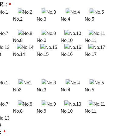
択：
*
No.2
No.3
No.4
No.5
No.8
No.9
No.10
No.11
3
No.14
No.15
No.16
No.17
No2
No.3
No.4
No.5
No.8
No.9
No.10
No.11
3
：
*