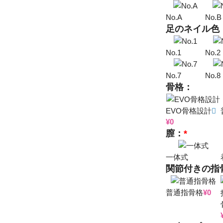
No.A
No.B
足のネイル色
No.1
No.2
No.7
No.8
骨格：
EVO骨格設計
¥
0
膣：
*
一体式
関節付きの指
普通指骨格
¥
0