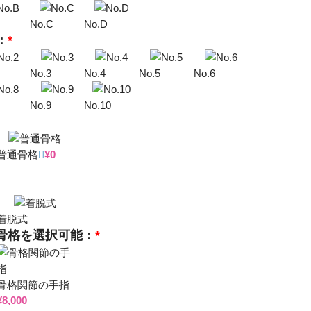
No.C
No.D
：
*
No.3
No.4
No.5
No.6
No.9
No.10
普通骨格
¥
0
着脱式
骨格を選択可能：
*
骨格関節の手指
¥
8,000