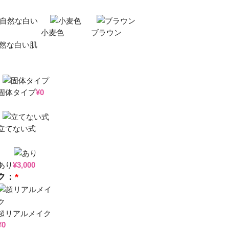
小麦色
ブラウン
然な白い肌
固体タイプ
¥
0
立てない式
あり
¥
3,000
ク：
*
超リアルメイク
¥
0