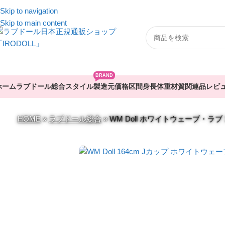
Skip to navigation
Skip to main content
BRAND
ホーム
ラブドール総合
スタイル
製造元
価格区間
身長
体重
材質
関連品
レビ
HOME
»
ラブドール総合
»
WM Doll ホワイトウェーブ・ラブ 