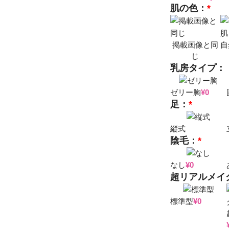
肌の色：
*
掲載画像と同
自
じ
乳房タイプ：
ゼリー胸
¥
0
足：
*
縦式
陰毛：
*
なし
¥
0
超リアルメイ
標準型
¥
0