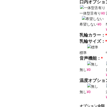
口内オプショ
一体型舌有り
¥
0
希望しない
¥
0
乳輪カラー：
乳輪サイズ：
標準
音声機能：
*
無し
¥
0
温度オプショ
無し
¥
0
オプション金額