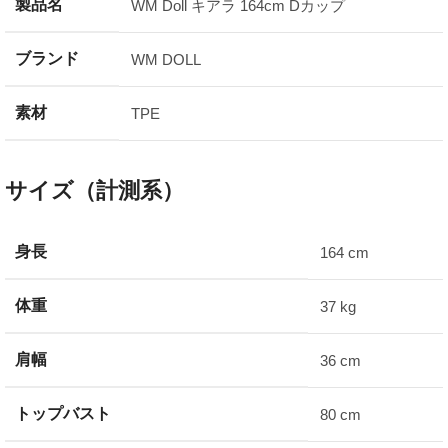
製品名
WM Doll キアラ 164cm Dカップ
ブランド
WM DOLL
素材
TPE
サイズ（計測系）
身長
164 cm
体重
37 kg
肩幅
36 cm
トップバスト
80 cm