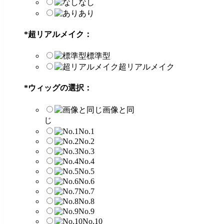
なし
あり
*
超リアルメイク：
標準型
超リアルメイク
*
ウィッグの選択：
画像と同
じ
No.1
No.2
No.3
No.4
No.5
No.6
No.7
No.8
No.9
No.10