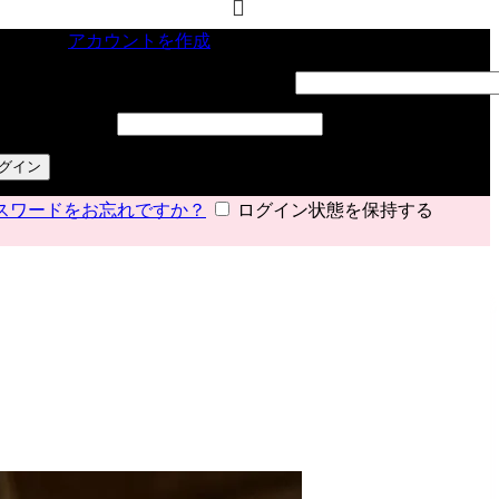
インイン
アカウントを作成
ーザー名またはメールアドレス
*
必須
スワード
*
必須
グイン
スワードをお忘れですか？
ログイン状態を保持する