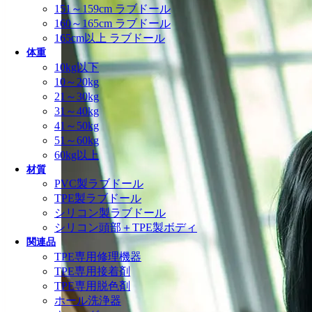
151～159cm ラブドール
160～165cm ラブドール
165cm以上 ラブドール
体重
10kg以下
10～20kg
21～30kg
31～40kg
41～50kg
51～60kg
60kg以上
材質
PVC製ラブドール
TPE製ラブドール
シリコン製ラブドール
シリコン頭部＋TPE製ボディ
関連品
TPE専用修理機器
TPE専用接着剤
TPE専用脱色剤
ホール洗浄器