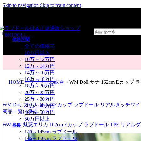
Skip to navigation
Skip to main content
価格区間
全ての価格帯
10万円以下
10万～12万円
12万～14万円
14万～16万円
16万～18万円
HOME
»
ラブドール総合
»
WM Doll サナ 162cm Eカ
18万～20万円
20万～25万円
25万～30万円
WM Doll アイナ 162cm Eカップ ラブドール リアルダッチワ
30万～40万円
商品一覧に戻る
40万～50万円
50万円以上
WM Doll 魅惑エリカ 162cm Eカップ ラブドール TPE リア
身長
140～145cm ラブドール
146～150cm ラブドール