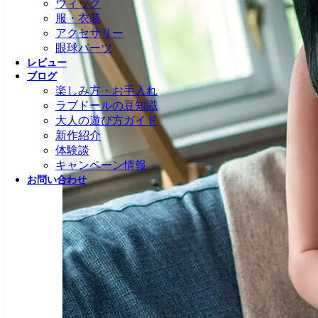
ウィッグ
服・衣装
アクセサリー
眼球パーツ
レビュー
ブログ
楽しみ方・お手入れ
ラブドールの豆知識
大人の遊び方ガイド
新作紹介
体験談
キャンペーン情報
お問い合わせ