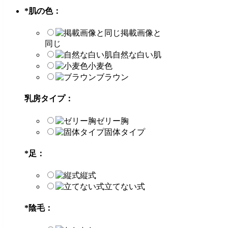
*
肌の色：
掲載画像と
同じ
自然な白い肌
小麦色
ブラウン
乳房タイプ：
ゼリー胸
固体タイプ
*
足：
縦式
立てない式
*
陰毛：