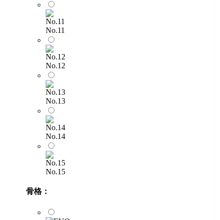
No.11
No.12
No.13
No.14
No.15
骨格：