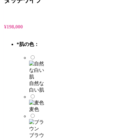
ダッチワイフ
¥
198,000
*
肌の色：
自然な
白い肌
麦色
ブラウ