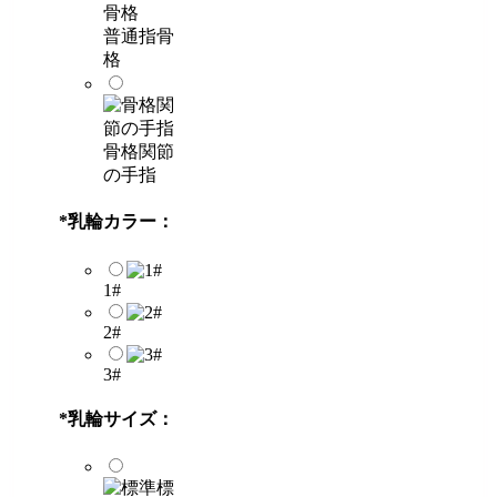
普通指骨
格
骨格関節
の手指
*
乳輪カラー：
1#
2#
3#
*
乳輪サイズ：
標