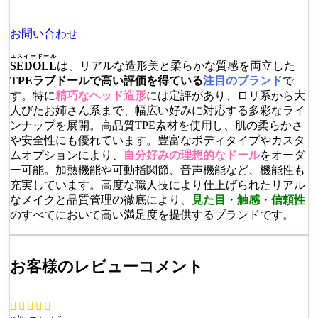
お問い合わせ
エスイードール
SEDOLL
は、リアルな造形美と柔らかな質感を両立した
TPEラブドールで高い評価を得ている
注目のブランド
で
す。特に
精巧なヘッド造形
には定評があり、ロリ系から大
人びたお姉さん系まで、幅広い好みに対応する多彩なライ
ンナップを展開。高品質TPE素材を使用し、肌の柔らかさ
や安全性にも優れています。豊富なボディタイプやカスタ
ムオプションにより、
自分好みの理想的なドール
をオーダ
ー可能。加熱機能や可動指関節、音声機能など、機能性も
充実しています。高度な職人技により仕上げられたリアル
なメイクと品質管理の徹底により、
見た目
・
触感
・
信頼性
のすべてにおいて高い満足度を提供するブランドです。
お客様のレビューコメント