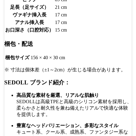
足長（足サイズ）
21 cm
ヴァギナ挿入長
17 cm
アナル挿入長
17 cm
お口深さ（口腔対応）
15 cm
梱包・配送
梱包サイズ
156 × 40 × 30 cm
※ 寸法は個体差（±1～2cm）が生じる場合があります。
SEDOLL ブランド紹介：
高品質な素材を厳選、リアルな肌触り
SEDOLLは高級TPEと高級のシリコン素材を採用し、
柔らかさと耐久性を兼ね備えたリアルで快適な体験
を提供します。
豊富なヘッドバリエーション、多彩なスタイル
キュート系、クール系、成熟系、ファンタジー系な