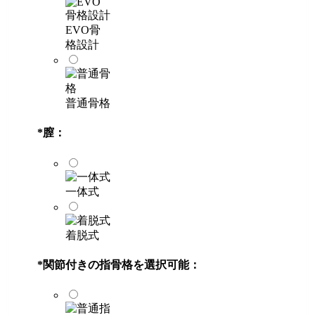
EVO骨
格設計
普通骨格
*
膣：
一体式
着脱式
*
関節付きの指骨格を選択可能：