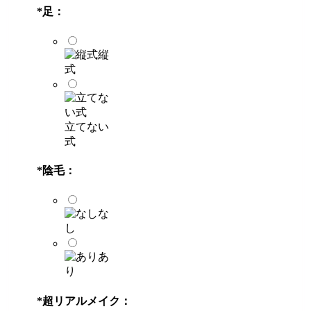
*
足：
縦
式
立てない
式
*
陰毛：
な
し
あ
り
*
超リアルメイク：