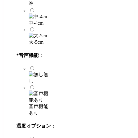
準
中-4cm
大-5cm
*
音声機能：
無
し
音声機能
あり
温度オプション：